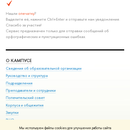
Нашли
опечатку
?
Выделите её, нажмите Ctrl+Enter и отправьте нам уведомление.
Спасибо за участие!
Сервис предназначен только для отправки сообщений об
орфографических и пунктуационных ошибках.
О КАМПУСЕ
ОБ
Сведения об образовательной организации
Мер
Руководство и структура
Мер
Подразделения
Дов
Преподаватели и сотрудники
Ол
Попечительский совет
При
Корпуса и общежития
При
Закупки
Ди
ВШЭ для студентов с ограниченными возможностями
До
здоровья и инвалидностью
Ас
Мы используем файлы cookies для улучшения работы сайта