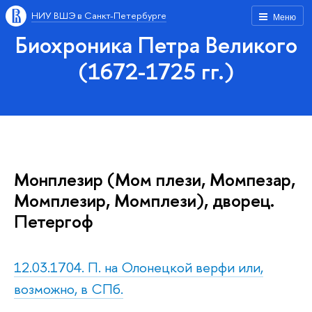
НИУ ВШЭ в Санкт-Петербурге
Меню
Биохроника Петра Великого
(1672-1725 гг.)
Монплезир (Мом плези, Момпезар,
Момплезир, Момплези), дворец.
Петергоф
12.03.1704. П. на Олонецкой верфи или,
возможно, в СПб.