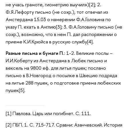
не учась грамоте, гиометрию выучил»)[2]; 2.
Ф.Я.Лефорту письмо (не сохр.), тот отвечал из
Амстердама 15.03 о намерении Ф.А.Головина по
указу П. ехать в Англию[3]; 3. Ф.А.Головину письмо (не
сохр.), возможно, что в нем П. дал распоряжении о
приеме К.И.Крюйса в русскую службу[4].
Разные письма и бумаги П
.: 1-2. Великие послы –
И.И.Коберту из Амстердама в Любек письмо и
вексель на 9800 еф. для литья пушек; послано
письмо в В.Новгород о посылке в Швецию подряда
на литье 288 пушек, о подготовке приема любекских
пушек[5].
[1] Павлова. Царь или погибнет. С. 111.
[2] ПБП. 1. С. 715-717. Сравни: Азанчевский. История