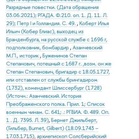
Разрядные повестки. (Дата обращения
03.06.2021); РГАДА. Ф.210. оп. 1. Д. 11. Л.
29); Петр I и Голландия. С. 49.
,
Коберт Илья
Ильич (Кобер Елиас), выходец из
Бранденбурга, на русской службе с 1696 г,
подполковник, бомбардир
,
Азанчевский
М.П., историк
,
Буженинов Степан
Степанович, потешный с 1687 г. ,возм. он же
Степан Степанович, бригадир с 18.05.1727,
или отставлен от службы брингадиром
(1732), комендант Шлиссербург (1728)
(Источн.: Азанчевский. История
Преображенского полка. Прил. 1; Список
военным чинам. С. 641; .: РГВИА. Ф. 489. Оп.
1 . Д. 7395. Л. 39)
,
Бернет Джильберт,
(Гильбер, Burnet, Gilbert) (18.09.1743 –
17.03.1715), архиепископ Солсберийский