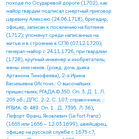
походе по Осударевой дороге (1702), как
майор гвардии подписал смертный приговор
царевичу Алексею (24.06.1718), бригадир,
офицер, записан к поселению на Котлине
(1712); упомянут среди написанных на
житье и в строение в СПб (07.12.1720);
генерал-майор с 24.11.1726, при гвардлии
(1728), крупный инженер и изобретатель;
жены: имя неизв. (рожд. дочь дьяка
Артамона Тимофеева), 2-а Ирина
Васильевна (Источн.: О высочайших
пришествиях; РГАДА.Ф.350. Оп. 3. Д. 1. Л.
205 об.; ДПС. 2-2. С. 107; справочники; .:
РГВИА. Ф. 489. Оп. 1 . Д. 7395. Л. 36)
,
Лефорт Франц Яковлевич (Le Fort Franz)
(1655 или 1656 – 12.03.1699), швейцарец,
офицер на русской службе с 1675 г.?,