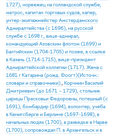
1727), норвежец на голландской службе,
матрос, капитан торговых судов, капер,
унтер-экипажмейстер Амстердамского
Адмиралтейства (с 1696), на русской
службе с 1698 г., вице-адмирал,
командующий Азовским флотом (1699) и
Балтийским (1704-1705) и позже, в ссылке
в Казань (1714-1715), вице-президент
Адмиралтейской коллегии (1717). Жена с
1681 г Катарина (рожд. Фоогт)(Источн.:
словари и справочники).
,
Корчмин Василий
Дмитриевич (до 1671 – 1729), стольник
царицы Прасковьи Федоровны, потешный (с
1691), бомбардир (1694), волонтер, учеба
в Кенигсберге и Берлине (1697-1698), в
начальных людях (1700), в разведке в Нарве
(1700), сопровождал П. в Архангельск и в