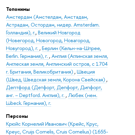
Топонимы
Амстердам (Амстелдам, Амстадам,
Астрадам, Остордам, нидер. Amsterdam.
Голландия), г.
,
Великий Новгород
(Новегород, Новогород, Новагород,
Новугород), г.
,
Берлин (Кельн-на-Шпрее,
Berlin. Германия), г.
,
Англия (Аглинская земля,
Англеская земля, Англинский остров, с 1704
г. Британия, Великобритания)
,
Швеция
(Швед, Шведская земля, Корона Свейская)
,
Дептфорд (Детфорт, Депфорт, Дипфорт,
анг. – Deptford. Англия), г.
,
Любек (нем.
Lübeck. Германия), г.
Персоны
Крюйс Корнелий Иванович (Крейс, Крус,
Креус, Cruijs Cornelis, Cruis Cornelius) (1655-