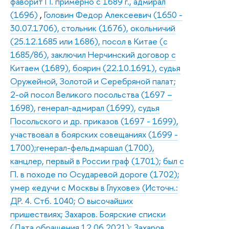
фаворит П. примерно с 1689 г., адмирал
(1696)
,
Головин Федор Алексеевич (1650 -
30.07.1706), стольник (1676), окольничий
(25.12.1685 или 1686), посол в Китае (с
1685/86), заключил Нерчинский договор с
Китаем (1689), боярин (22.10.1691), судья
Оружейной, Золотой и Серебряной палат;
2-ой посол Великого посольства (1697 –
1698), генерал-адмирал (1699), судья
Посольского и др. приказов (1697 - 1699),
участвовал в боярских совещаниях (1699 -
1700);генерал-фельдмаршал (1700),
канцлер, первый в России граф (1701); был с
П. в походе по Осударевой дороге (1702);
умер «едучи с Москвы в Глухове» (Источн.:
ДР. 4. Стб. 1040; О высочайших
пришествиях; Захаров. Боярские списки
(Дата обращения 12.06.2021); Захаров.