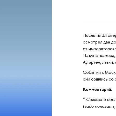
Послы из Штокер
осмотрел два до
от императорско
П.: кунсткамера,
Аугартен, лавки, 
События в Москв
они сошлись со 
Комментарий.
*
Согласно данны
Надо полагать,