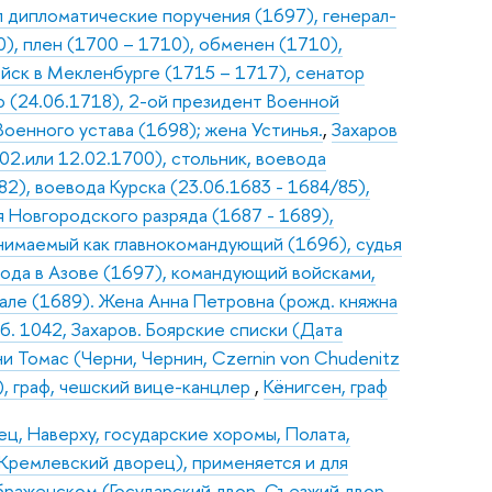
л дипломатические поручения (1697), генерал-
), плен (1700 – 1710), обменен (1710),
йск в Мекленбурге (1715 – 1717), сенатор
 (24.06.1718), 2-ой президент Военной
Военного устава (1698); жена Устинья.
,
Захаров
2.или 12.02.1700), стольник, воевода
82), воевода Курска (23.06.1683 - 1684/85),
 Новгородского разряда (1687 - 1689),
нимаемый как главнокомандующий (1696), судья
вода в Азове (1697), командующий войсками,
пале (1689). Жена Анна Петровна (рожд. княжна
тб. 1042, Захаров. Боярские списки (Дата
и Томас (Черни, Чернин, Czernin von Chudenitz
), граф, чешский вице-канцлер
,
Кёнигсен, граф
ец, Наверху, государские хоромы, Полата,
Кремлевский дворец), применяется и для
браженском (Государский двор, Съезжий двор,