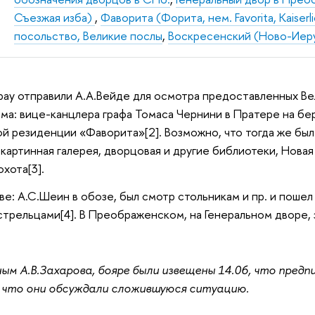
Съезжая изба)
,
Фаворита (Форита, нем. Favorita, Kaiserli
посольство, Великие послы
,
Воскресенский (Ново-Иер
ау отправили А.А.Вейде для осмотра предоставленных Вел
ма: вице-канцлера графа Томаса Чернини в Пратере на бер
й резиденции «Фаворита»[2]. Возможно, что тогда же был
 картинная галерея, дворцовая и другие библиотеки, Новая
охота[3].
е: А.С.Шеин в обозе, был смотр стольникам и пр. и поше
стрельцами[4]. В Преображенском, на Генеральном дворе, 
м А.В.Захарова, бояре были извещены 14.06, что предпи
 что они обсуждали сложившуюся ситуацию.