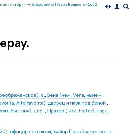
мент истории
Биохроника Петра Великого (1672-
ерау.
еображенское), с.
,
Вена (нем. Vena, ныне -
Favorita, Alte Favorita), дворец и парк под Веной
,
rau. Австрия), дер.
,
Пратер (нем. Prater), парк.
720), офицер потешных, майор Преображенского