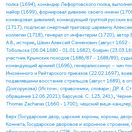
полка (1694), командир Лефортовского полка, выполня
майор (1699), формировал дивизию своего имени (1700
командовал дивизией, командующий группой русских во
(1717), подписал смертный приговор царевичу Алексею
коллегии (1718), генерал от инфантерии (1720), автор 
А.В., историк
,
Шеин Алексей Семенович (август 1652 - 0
Тобольска (06.04.1680 - 01.01.1682), боярин (23.03.16
участник Крымских походов (1686/87 – 1688/89), судья
командующий армией (1696), генералиссимус – чин по
Иноземного и Рейтарского приказов (22.02.1697), вое
подавлявшими восстание стрельцов (август 1689), в о
Долгорукова) (Источн.: справочники, словари ; ДР. 4. С
обращения 12.06.2021); Барсуков. С. 123, 241).
,
Чернин
Thomas Zacharias (1660 - 1700), чешский вице-канцлер
Верх (Государские двор, царские хоромы, хоромы, двор
Комната, Государское дворовое и хоромное строение, 
обозначения дворцов в СПб.
,
Генеральный двор в Прео