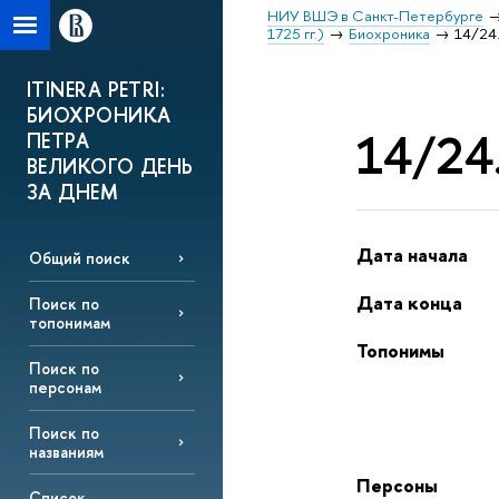
НИУ ВШЭ в Санкт-Петербурге
1725 гг.)
Биохроника
14/24.
ITINERA PETRI:
БИОХРОНИКА
14/24.
ПЕТРА
ВЕЛИКОГО ДЕНЬ
ЗА ДНЕМ
Дата начала
Общий поиск
Дата конца
Поиск по
топонимам
Топонимы
Поиск по
персонам
Поиск по
названиям
Персоны
Список