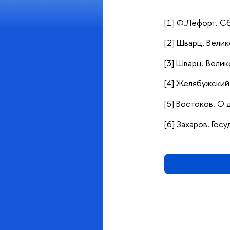
[1] Ф.Лефорт. Сб
[2] Шварц. Велик
[3] Шварц. Велик
[4] Желябужский.
[5] Востоков. О д
[6] Захаров. Госу