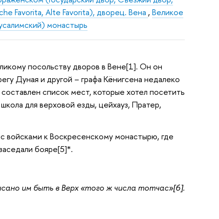
che Favorita, Alte Favorita), дворец. Вена
,
Великое
усалимский) монастырь
икому посольству дворов в Вене[1]. Он он
егу Дуная и другой – графа Кёнигсена недалеко
 составлен список мест, которые хотел посетить
 школа для верховой езды, цейхауз, Пратер,
л с войсками к Воскресенскому монастырю, где
заседали бояре[5]*.
сано им быть в Верх «того ж числа тотчас»[6].