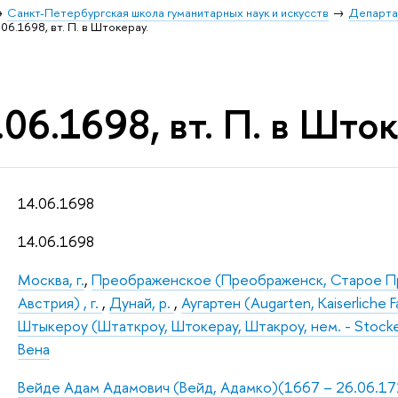
Санкт-Петербургская школа гуманитарных наук и искусств
Департа
06.1698, вт. П. в Штокерау.
06.1698, вт. П. в Шток
14.06.1698
14.06.1698
Москва, г.
,
Преображенское (Преображенск, Старое Пр
Австрия) , г.
,
Дунай, р.
,
Аугартен (Augarten, Kaiserliche 
Штыкероу (Штаткроу, Штокерау, Штакроу, нем. - Stocke
Вена
Вейде Адам Адамович (Вейд, Адамко)(1667 – 26.06.1