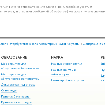
е Ctrl+Enter и отправьте нам уведомление. Спасибо за участие!
н только для отправки сообщений об орфографических и пунктуационных
анкт-Петербургская школа гуманитарных наук и искусств
→
Департамент и
ОБРАЗОВАНИЕ
НАУКА
Р
Мероприятия для
Научные мероприятия
Би
абитуриентов бакалавриата
Научные центры и
Пу
Мероприятия для
лаборатории
Ед
абитуриентов магистратуры
Научно-учебные группы
и 
Довузовская подготовка
Олимпиады
Прием в бакалавриат
Прием в магистратуру