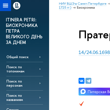
НИУ ВШЭ в Санкт-Петербурге
1725 гг.)
Биохроника
ITINERA PETRI:
БИОХРОНИКА
Пратер
ПЕТРА
ВЕЛИКОГО ДЕНЬ
ЗА ДНЕМ
14/24.06.1698,
Общий поиск
Поиск по
топонимам
Поиск по
персонам
Поиск по
названиям
Список