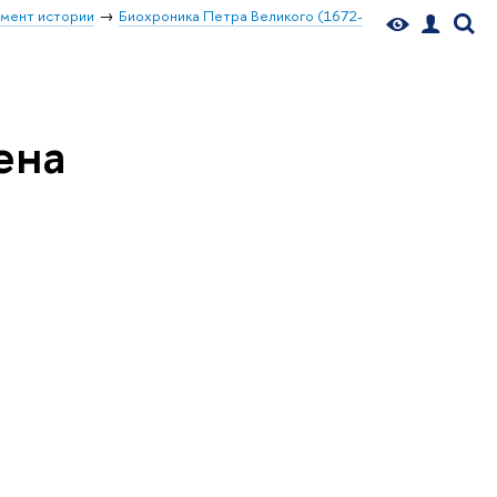
мент истории
Биохроника Петра Великого (1672-
ена