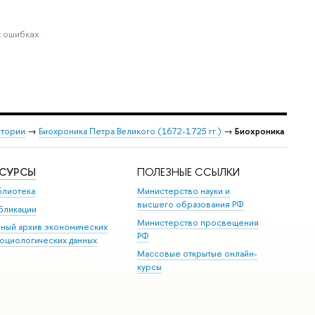
 ошибках.
стории
→
Биохроника Петра Великого (1672-1725 гг.)
→
Биохроника
ЕСУРСЫ
ПОЛЕЗНЫЕ ССЫЛКИ
блиотека
Министерство науки и
высшего образования РФ
бликации
Министерство просвещения
иный архив экономических
РФ
социологических данных
Массовые открытые онлайн-
курсы