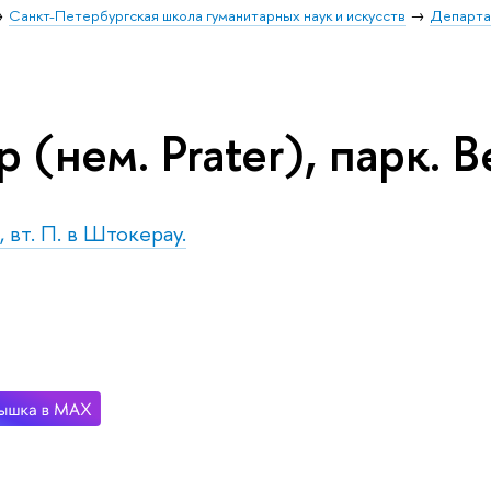
Санкт-Петербургская школа гуманитарных наук и искусств
Департа
 (нем. Prater), парк. В
 вт. П. в Штокерау.