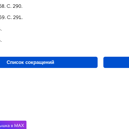
68. С. 290.
69. С. 291.
.
.
Список сокращений