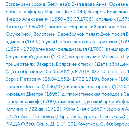
Богдановна (рожд. Бегичева); 2-ая вдова Анна Юрьевна
собств. информ.; Маршал По. С. 449; Захаров. Боярски
Федор Алексеевич (1650 - 30.07.1706), стольник (1676
Китае (с 1685/86), заключил Нерчинский договор с Кит
Оружейной, Золотой и Серебряной палат; 2-ой посол В
адмирал (1699), судья Посольского и др. приказов (169
(1699 - 1700);генерал-фельдмаршал (1700), канцлер, пе
Осударевой дороге (1702); умер «едучи с Москвы в Глух
пришествиях; Захаров. Боярские списки (Дата обращени
(Дата обращения 03.06.2021); РГАДА. Ф.210. оп. 1. Д. 11
Борис Петрович (25.04.1652- 17.02 1719), боярин (1682
посол в Польше (1686/87), воевода Белгорода. (12.10
низовьях Днепра (1695), дипломатическая поездка в З
генерал-аншеф (1700), главнокомандующий армией, фе
Котлине с 722 дв. (1712). Женя 1-ая с 1669 г Евдокия А
1713 г Анна Петровна (Нарышкина, урожд. Салтыкова) (
РГАДА.Ф.350. Оп. 3. Д. 1. Л. 201;Кочетков. С. 60; Барсук