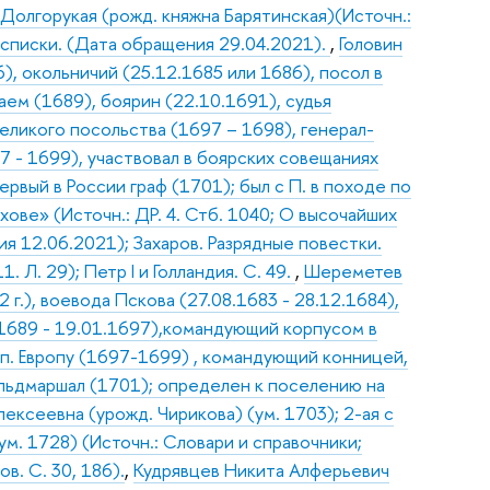
 Долгорукая (рожд. княжна Барятинская)(Источн.:
е списки. (Дата обращения 29.04.2021).
,
Головин
), окольничий (25.12.1685 или 1686), посол в
аем (1689), боярин (22.10.1691), судья
еликого посольства (1697 – 1698), генерал-
7 - 1699), участвовал в боярских совещаниях
рвый в России граф (1701); был с П. в походе по
ове» (Источн.: ДР. 4. Стб. 1040; О высочайших
я 12.06.2021); Захаров. Разрядные повестки.
. Л. 29); Петр I и Голландия. С. 49.
,
Шереметев
 г.), воевода Пскова (27.08.1683 - 28.12.1684),
.1689 - 19.01.1697),командующий корпусом в
ап. Европу (1697-1699) , командующий конницей,
льдмаршал (1701); определен к поселению на
лексеевна (урожд. Чирикова) (ум. 1703); 2-ая с
ум. 1728) (Источн.: Словари и справочники;
ов. С. 30, 186).
,
Кудрявцев Никита Алферьевич