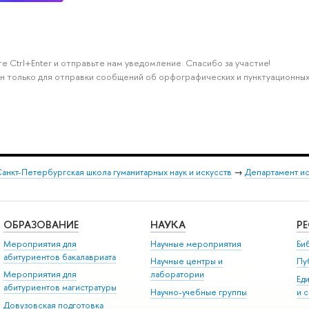
е Ctrl+Enter и отправьте нам уведомление. Спасибо за участие!
н только для отправки сообщений об орфографических и пунктуационных
анкт-Петербургская школа гуманитарных наук и искусств
→
Департамент и
ОБРАЗОВАНИЕ
НАУКА
Р
Мероприятия для
Научные мероприятия
Би
абитуриентов бакалавриата
Научные центры и
Пу
Мероприятия для
лаборатории
Ед
абитуриентов магистратуры
Научно-учебные группы
и 
Довузовская подготовка