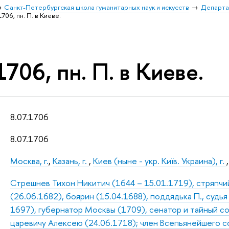
Санкт-Петербургская школа гуманитарных наук и искусств
Департа
1706, пн. П. в Киеве.
1706, пн. П. в Киеве.
8.07.1706
8.07.1706
Москва, г.
,
Казань, г.
,
Киев (ныне - укр. Київ. Украина), г.
Стрешнев Тихон Никитич (1644 – 15.01.1719), стряпчи
(26.06.1682), боярин (15.04.1688), поддядька П., судь
1697), губернатор Москвы (1709), сенатор и тайный с
царевичу Алексею (24.06.1718); член Всепьянейшего со