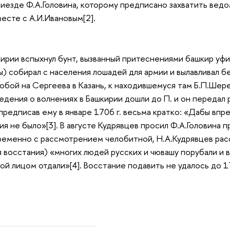
езде Ф.А.Головина, которому предписано захватить ведом
месте с А.И.Ивановым[2].
ашкирии вспыхнул бунт, вызванный притеснениями башкир у
) собирал с населения лошадей для армии и вылавливал бег
обой на Сергеева в Казань, к находившемуся там Б.П.Шере
ведения о волнениях в Башкирии дошли до П. и он переда
предписав ему в январе 1706 г. весьма кратко: «Дабы впре
я не было»[3]. В августе Кудрявцев просил Ф.А.Головина пр
еменно с рассмотрением челобитной, Н.А.Кудрявцев рас
мя восстания) «многих людей русских и чювашу порубали и 
ой лицом отдали»[4]. Восстание подавить не удалось до 1