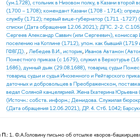
(ум.1728), стольник в Низовом полку, в Казани второй
(1700 – 1708); комендант Казани (1708 - 1714); опред
службу (1712); первый вице-губернатор (1711 -1727) (
списки (Дата обращения 12.06.2021); ДПС. 2-2. С.105;
Сергеев Александр Саввич (или Сергеевич), комиссар
поселению на Котлине (1712), упом. как бывший (1719 
ГФВГД).
,
Лебедев В.И., историк
,
Иванов Автамон (Автом
Поместного приказа (с 1679), служил в Верхотурье (16
1686), думный дьяк (29.08.1688), товарищ судьи Помест
товарищ судьи и судья Иноземного и Рейтарского прик
даточных и добровольцев в Преображенском, поставкам
ведал Соляной канцелярией. Жена Екатерина Юрьевна 
(Источн.: собств. информ.; Демидова. Служилая бюрокр
(Дата обращения 12.06.2021), ДР. 4. Стб. 1042; Барсуко
 П.
: 1. Ф.А.Головину письмо об отсылке «воров-башкирцев»