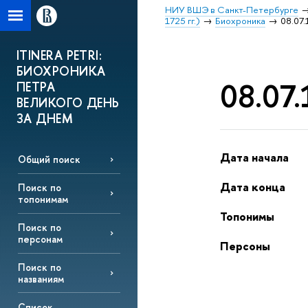
НИУ ВШЭ в Санкт-Петербурге
1725 гг.)
Биохроника
08.07.
ITINERA PETRI:
БИОХРОНИКА
08.07.
ПЕТРА
ВЕЛИКОГО ДЕНЬ
ЗА ДНЕМ
Дата начала
Общий поиск
Дата конца
Поиск по
топонимам
Топонимы
Поиск по
персонам
Персоны
Поиск по
названиям
Список