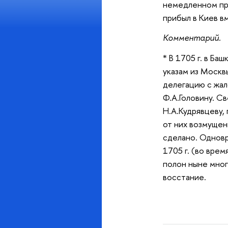
немедленном при
прибыл в Киев в
Комментарий.
* В 1705 г. в Б
указам из Москвы
делегацию с жал
Ф.А.Головину. С
Н.А.Кудрявцеву, 
от них возмущени
сделано. Одновр
1705 г. (во вре
полон ныне мног
восстание.