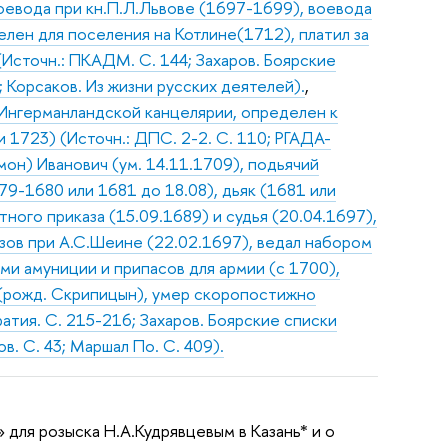
 воевода при кн.П.Л.Львове (1697-1699), воевода
елен для поселения на Котлине(1712), платил за
Источн.: ПКАДМ. С. 144; Захаров. Боярские
 Корсаков. Из жизни русских деятелей).
,
 Ингерманландской канцелярии, определен к
и 1723) (Источн.: ДПС. 2-2. С. 110; РГАДА-
он) Иванович (ум. 14.11.1709), подьячий
79-1680 или 1681 до 18.08), дьяк (1681 или
ного приказа (15.09.1689) и судья (20.04.1697),
азов при А.С.Шеине (22.02.1697), ведал набором
и амуниции и припасов для армии (с 1700),
(рожд. Скрипицын), умер скоропостижно
атия. С. 215-216; Захаров. Боярские списки
в. С. 43; Маршал По. С. 409).
 для розыска Н.А.Кудрявцевым в Казань* и о