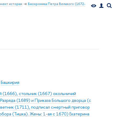
мент истории
Биохроника Петра Великого (1672-
,
Башкирия
й (1666), стольник (1667) окольничий
я Разряда (1689) и Приказа Большого дворца (с
оветник (1711), подписал смертный приговор
бора (Тишка). Жены: 1-ая с 1670) Екатерина