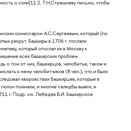
ость о соли[1]; 2. Т.Н.Стрешневу письмо, чтобы
фимским комиссаром А.С.Сергеевым, который (по
лых рекрут. Башкиры в 1706 г. послали
метеву, который отослал их в Москву к
л решение всех башкирских проблем
дь о том от них, башкирцов, челобитья, також и
ислать к нему челобитчиков (8 чел.), что и было
следовал «воровства» башкирцев, которые в
в полон поимали, и многие селидбы выжги, и
711 г. Подр. см. Лебедев В.И. Башкирское