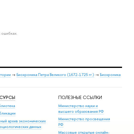
 ошибках.
стории
→
Биохроника Петра Великого (1672-1725 гг.)
→
Биохроника
ЕСУРСЫ
ПОЛЕЗНЫЕ ССЫЛКИ
блиотека
Министерство науки и
высшего образования РФ
бликации
Министерство просвещения
иный архив экономических
РФ
социологических данных
Массовые открытые онлайн-