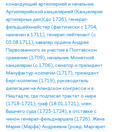
командующий артиллерией и начальник
Артиллерийской канцелярией (Канцелярия
артилерных дел)(до 1726), генерал-
фельдцейхмейстер (фактически с 1704,
назначен в 1711), генерал-лейтенант (с
03.08.1711), кавалер ордена Андрея
Первозванного за участие в Полтавском
сражении (1709), начальник Монетной
канцелярии (с 1706), сенатор и президент
Мануфактур-коллегии (1717), президент
Берг-коллегии (1719), руководитель
делегации на Аландском конгрессе и в
Ништадте, где подписал трактат о мире
(1718-1721), граф (18.01.1721), член
Вышнего суда (1723-1724), в отставке с
чином генерал-фельдмаршала (1726). Жена
Мария (Марфа) Андреевна (рожд. Маргарет