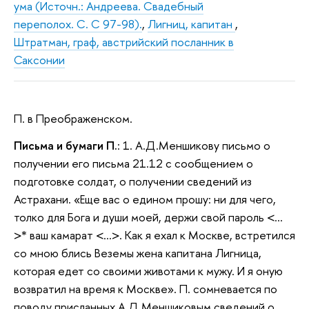
ума (Источн.: Андреева. Свадебный
переполох. С. С 97-98).
,
Лигниц, капитан
,
Штратман, граф, австрийский посланник в
Саксонии
П. в Преображенском.
Письма и бумаги П.
: 1. А.Д.Меншикову письмо о
получении его письма 21.12 с сообщением о
подготовке солдат, о получении сведений из
Астрахани. «Еще вас о едином прошу: ни для чего,
толко для Бога и души моей, держи свой пароль <…
>* ваш камарат <…>. Как я ехал к Москве, встретился
со мною блись Веземы жена капитана Лигница,
которая едет со своими животами к мужу. И я оную
возвратил на время к Москве». П. сомневается по
поводу присланных А.Д.Меншиковым сведений о