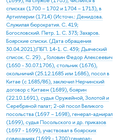
(1699), на службе (1703), числился в
списках (1700 – 1702 и 1704 – 1713), в
Артиллерии (1714) (Источн.: Демидова.
Служилая бюрократия. С. 419;
Богословский. Петр. 1. С. 373; Захаров.
Боярские списки. (Дата обращения
30.04.2021);ПБП. 14-1. С. 439; Дьяческий
список. С. 29). .
,
Головин Федор Алексеевич
(1650 - 30.07.1706), стольник (1676),
окольничий (25.12.1685 или 1686), посол в
Китае (с 1685/86), заключил Нерчинский
договор с Китаем (1689), боярин
(22.10.1691), судья Оружейной, Золотой и
Серебряной палат; 2-ой посол Великого
посольства (1697 – 1698), генерал-адмирал
(1699), судья Посольского и др. приказов
(1697 - 1699), участвовал в боярских
совещаниях (1699 - 1700);генерал-