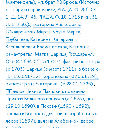
Мантейфель), мл. брат Р.В.Брюса. (Источн.:
словари и справочники; РГАДА. Ф. 286. Оп.
1. Д. 14. Л. 46; РГАДА. Ф. 18, 1715 г. кн. 31.
Л. 1-2 об.).
,
Екатерина Алексеевна
(Скавронская Марта, Крузе Марта,
Трубачева, Катерина, Катерина
Васильевская, Васильефская, Катерина-
сама-третья, Матка, царица, Государыня)
(05.04.1684-06.05.1727), фаворитка Петра
(с 1703), царица (с марта 1711), в браке с
П. (19.02.1712), коронована (07.05.1724),
императрица Екатерина I (с 28.01.1725).
,
ППавлов Никита Павлович, подьячий
Приказа Большого прихода (с 1673), дьяк
(29.10.1690), в Пскове (1690 - 1692),
послан в Воронеж для описи корабельных
лесов (1697), дьяк на Хлебенном дворе