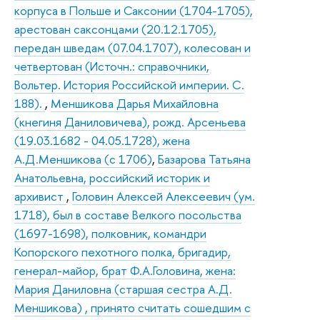
корпуса в Польше и Саксонии (1704-1705),
арестован саксонцами (20.12.1705),
передан шведам (07.04.1707), колесован и
четвертован (Источн.: справочники,
Вольтер. История Российской империи. С.
188).
,
Меншикова Дарья Михайловна
(кнегиня Даниловичева), рожд. Арсеньева
(19.03.1682 - 04.05.1728), жена
А.Д.Меншикова (с 1706)
,
Базарова Татьяна
Анатольевна, российский историк и
архивист
,
Головин Алексей Алексеевич (ум.
1718), был в составе Велкого посольства
(1697-1698), полковник, командри
Копорского пехотного полка, бригадир,
генерал-майор, брат Ф.А.Головина, жена:
Мария Даниловна (старшая сестра А.Д.
Меншикова) , принято считать сошедшим с