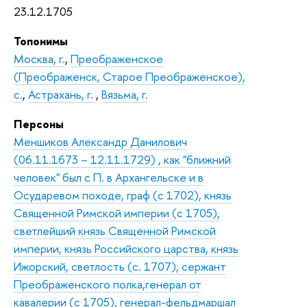
23.12.1705
Топонимы
Москва, г.
,
Преображенское
(Преображенск, Старое Преображенское),
с.
,
Астрахань, г.
,
Вязьма, г.
Персоны
Меншиков Александр Данилович
(06.11.1673 – 12.11.1729) , как "ближний
человек" был с П. в Архангельске и в
Осударевом походе, граф (с 1702), князь
Священной Римской империи (с 1705),
светлейший князь Священной Римской
империи, князь Российского царства, князь
Ижорский, светлость (с. 1707), сержант
Преображенского полка,генерал от
кавалерии (с 1705), генерал-фельдмаршал