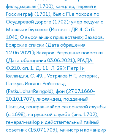
фельдмаршал (1700), канцлер, первый в
России граф (1701); был с П. в походе по
Осударевой дороге (1702); умер «едучи с
Москвы в Глухове» (Источн.: ДР. 4. Стб.
1040; О высочайших пришествиях; Захаров.
Боярские списки (Дата обращения
12.06.2021); Захаров. Разрядные повестки.
(Дата обращения 03.06.2021); РГАДА.
Ф.210. оп. 1. Д. 11. Л. 29); Петр I и
Голландия. С. 49.
,
Устрялов Н.Г., историк
,
Паткуль Иоганн-Рейнгольд
(PatkulJohanReingold), фон (27.07.1660-
10.10.1707), лифляндец, подданный
Швеции, генерал-майор саксонской службы
(с 1698), на русской службе (янв. 1702),
генерал-майор и действительный тайный
советник (15.07.1703), министр и командир