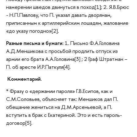
намерении шведов двинуться в поход[1]; 2. Я.В.Брюс
- Н.П.Павлову, что П. указал давать дворянам,
приписанным к артиллерийским лошадям, жалование
«до указу погодно»[2].
Разные письма и бумаги:
1. Письмо Ф.А.Головина
А.Д.Меншикова с просьбой продлить отпуск из
армии его брата А.А.Головина[3] ; 2 Граф Штратман –
П. об аресте И.Р.Паткуля[4].
Комментарий.
* Фразу о «держании пароля» Г.В.Есипов, как и
С.М.Соловьев, объясняет так: Меншиков дал П.
обещание жениться на Д.М.Арсеньевой, а П.
вступить в брак с Екатериной. Это и есть пароль-
договор[5].