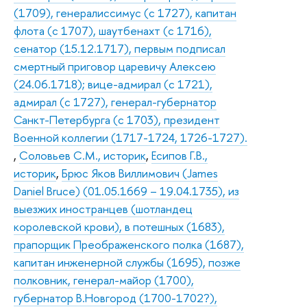
(1709), генералиссимус (с 1727), капитан
флота (с 1707), шаутбенахт (с 1716),
сенатор (15.12.1717), первым подписал
смертный приговор царевичу Алексею
(24.06.1718); вице-адмирал (с 1721),
адмирал (с 1727), генерал-губернатор
Санкт-Петербурга (с 1703), президент
Военной коллегии (1717-1724, 1726-1727).
,
Соловьев С.М., историк
,
Есипов Г.В.,
историк
,
Брюс Яков Виллимович (James
Daniel Bruce) (01.05.1669 – 19.04.1735), из
выезжих иностранцев (шотландец
королевской крови), в потешных (1683),
прапорщик Преображенского полка (1687),
капитан инженерной службы (1695), позже
полковник, генерал-майор (1700),
губернатор В.Новгород (1700-1702?),