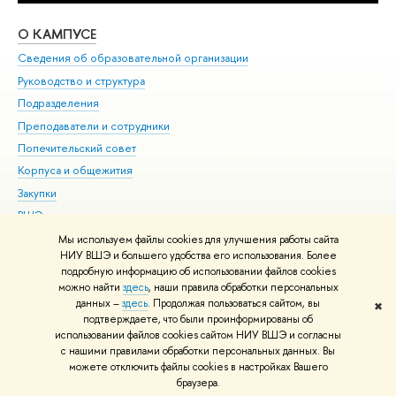
О КАМПУСЕ
ОБ
Сведения об образовательной организации
Мер
Руководство и структура
Мер
Подразделения
Дов
Преподаватели и сотрудники
Ол
Попечительский совет
При
Корпуса и общежития
При
Закупки
Ди
ВШЭ для студентов с ограниченными возможностями
До
здоровья и инвалидностью
Ас
Мы используем файлы cookies для улучшения работы сайта
Версия для слабовидящих
НИУ ВШЭ и большего удобства его использования. Более
Обр
подробную информацию об использовании файлов cookies
Единая платежная страница
можно найти
здесь
, наши правила обработки персональных
данных –
здесь
. Продолжая пользоваться сайтом, вы
✖
Редактору
подтверждаете, что были проинформированы об
© НИУ ВШЭ 1993–2026
Адреса и контакты
Условия использования
использовании файлов cookies сайтом НИУ ВШЭ и согласны
с нашими правилами обработки персональных данных. Вы
материалов
Политика конфиденциальности
Карта сайта
можете отключить файлы cookies в настройках Вашего
Шрифты HSE Sans и HSE Slab разработаны в
Школе дизайна НИУ ВШЭ
браузера.