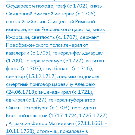
Осударевом походе, граф (с 1702), князь
Священной Римской империи (с 1705),
светлейший князь Священной Римской
империи, князь Российского царства, князь
Ижорский, светлость (с. 1707), сержант
Преображенского полка,генерал от
кавалерии (с 1705), генерал-фельдмаршал
(1709), генералиссимус (с 1727), капитан
флота (с 1707), шаутбенахт (с 1716),
сенатор (15.12.1717), первым подписал
смертный приговор царевичу Алексею
(24.06.1718); вице-адмирал (с 1721),
адмирал (с 1727), генерал-губернатор
Санкт-Петербурга (с 1703), президент
Военной коллегии (1717-1724, 1726-1727).
,
Апраксин Федор Матвеевич (27.11.1661 –
10.11.1728), стольник, пожалован в