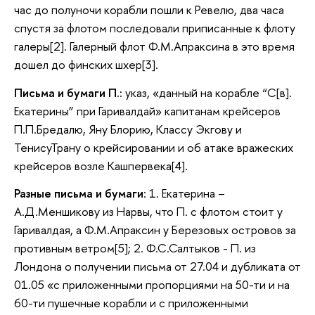
час до полуночи корабли пошли к Ревелю, два часа
спустя за флотом последовали приписанные к флоту
галеры[2]. Галерный флот Ф.М.Апраксина в это время
дошел до финских шхер[3].
Письма и бумаги П.:
указ, «данный на корабле “С[в].
Екатерины” при Гаривалдай» капитанам крейсеров
П.П.Бредалю, Яну Блорию, Классу Экгову и
ТенисуТрану о крейсировании и об атаке вражеских
крейсеров возле Кашпервека[4].
Разные письма и бумаги
: 1. Екатерина –
А.Д.Меншикову из Нарвы, что П. с флотом стоит у
Гаривалдая, а Ф.М.Апраксин у Березовых островов за
противным ветром[5]; 2. Ф.С.Салтыков - П. из
Лондона о получении письма от 27.04 и дубликата от
01.05 «с приложенными пропорциями на 50-ти и на
60-ти пушечные корабли и с приложенными