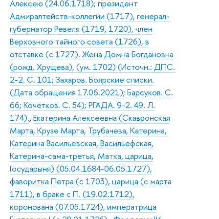
Алексею (24.06.1718); президент
Адмиралтейств-коллегии (1717), генерал-
губернатор Ревеля (1719, 1720), член
Верховного тайного совета (1726), в
отставке (с 1727). Жена Домна Богдановна
(рожд. Хрущева), (ум. 1702) (Источн.: ДПС.
2-2. С. 101; Захаров. Боярские списки.
(Дата обращения 17.06.2021); Барсуков. С.
66; Кочетков. С. 54); РГАДА. 9-2. 49. Л.
174).
,
Екатерина Алексеевна (Скавронская
Марта, Крузе Марта, Трубачева, Катерина,
Катерина Васильевская, Васильефская,
Катерина-сама-третья, Матка, царица,
Государыня) (05.04.1684-06.05.1727),
фаворитка Петра (с 1703), царица (с марта
1711), в браке с П. (19.02.1712),
коронована (07.05.1724), императрица