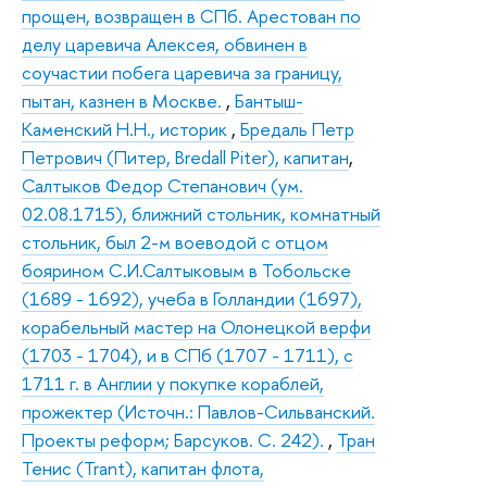
прощен, возвращен в СПб. Арестован по
делу царевича Алексея, обвинен в
соучастии побега царевича за границу,
пытан, казнен в Москве.
,
Бантыш-
Каменский Н.Н., историк
,
Бредаль Петр
Петрович (Питер, Bredall Piter), капитан
,
Салтыков Федор Степанович (ум.
02.08.1715), ближний стольник, комнатный
стольник, был 2-м воеводой с отцом
боярином С.И.Салтыковым в Тобольске
(1689 - 1692), учеба в Голландии (1697),
корабельный мастер на Олонецкой верфи
(1703 - 1704), и в СПб (1707 - 1711), с
1711 г. в Англии у покупке кораблей,
прожектер (Источн.: Павлов-Сильванский.
Проекты реформ; Барсуков. С. 242).
,
Тран
Тенис (Trant), капитан флота,