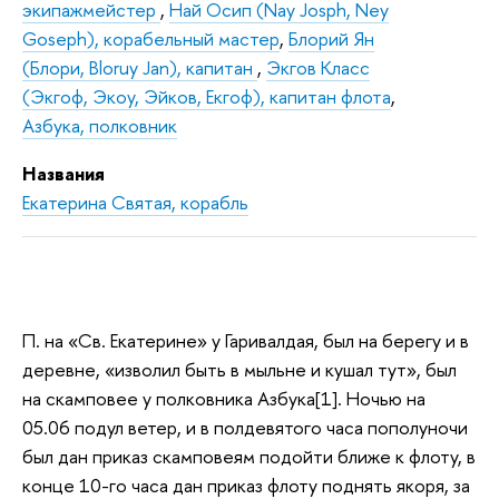
экипажмейстер
,
Най Осип (Nay Josph, Ney
Goseph), корабельный мастер
,
Блорий Ян
(Блори, Bloruy Jan), капитан
,
Экгов Класс
(Экгоф, Экоу, Эйков, Екгоф), капитан флота
,
Азбука, полковник
Названия
Екатерина Святая, корабль
П. на «Св. Екатерине» у Гаривалдая, был на берегу и в
деревне, «изволил быть в мыльне и кушал тут», был
на скамповее у полковника Азбука[1]. Ночью на
05.06 подул ветер, и в полдевятого часа пополуночи
был дан приказ скамповеям подойти ближе к флоту, в
конце 10-го часа дан приказ флоту поднять якоря, за