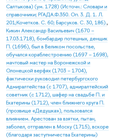
Салтыкова) (ум. 1728) (Источн.: Словари и
справочники; РГАДА.Ф.350. Оп. 3. Д. 1. Л.
201;Кочетков. С. 60; Барсуков. С. 30, 186).
,
Кикин Александр Васильевич (1670 –
17.03.1718), бомбардир потешных, денщик
П. (1696), был в Великом посольстве,
обучался кораблестроению (1697 – 1698),
мачтовый мастер на Воронежской и
Олонецкой верфях (1703 – 1704),
фактически руководил петербургского
Адмиралтейства (с 1707), адмиралтейский
советник (с 1712), шафер на свадьбе П. и
Екатерины (1712), член ближнего круга П.
(прозвище «Дедушка»), пользовался
влиянием. Арестован за взятки, пытан,
заболел, отправлен в Моску (1715), вскоре
(благодаря заступничества Екатерины)