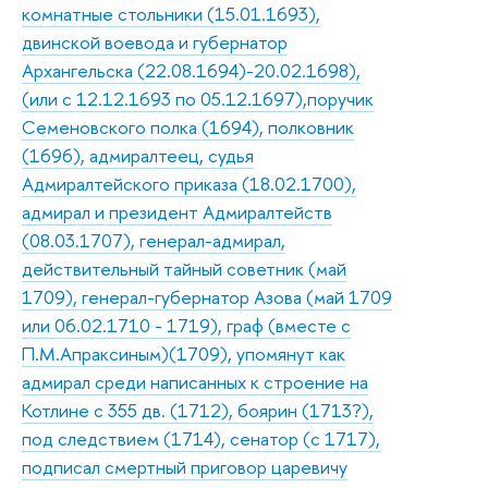
комнатные стольники (15.01.1693),
двинской воевода и губернатор
Архангельска (22.08.1694)-20.02.1698),
(или с 12.12.1693 по 05.12.1697),поручик
Семеновского полка (1694), полковник
(1696), адмиралтеец, судья
Адмиралтейского приказа (18.02.1700),
адмирал и президент Адмиралтейств
(08.03.1707), генерал-адмирал,
действительный тайный советник (май
1709), генерал-губернатор Азова (май 1709
или 06.02.1710 - 1719), граф (вместе с
П.М.Апраксиным)(1709), упомянут как
адмирал среди написанных к строение на
Котлине с 355 дв. (1712), боярин (1713?),
под следствием (1714), сенатор (с 1717),
подписал смертный приговор царевичу