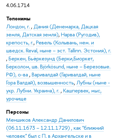
4.06.1714
Топонимы
Лондон, г.
,
Дания (Денемарка, Дацкая
земля, Датская земля)
,
Нарва (Ругодив),
крепость, г.
,
Ревель (Колывань, нем. и
шведск. Reval, ныне – эст. Tallinn. Эстония), г.
,
Беркен, Бьёркезунд (Берки,Биоркет,
Берколом, шв. Björkösund, ныне – Березовые.
РФ), о-ва
,
Варивалдай (Гаривалдай, ныне
Гора Валдай), возвышенность
,
Лубны (ныне -
укр. Лубни. Украина), г.
,
Кашпервек, мыс,
урочище
Персоны
Меншиков Александр Данилович
(06.11.1673 – 12.11.1729) , как "ближний
человек" был с П. в Архангельске и в