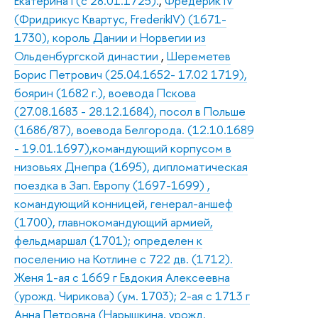
Екатерина I (с 28.01.1725).
,
Фредерик IV
(Фридрикус Квартус, FrederikIV) (1671-
1730), король Дании и Норвегии из
Ольденбургской династии
,
Шереметев
Борис Петрович (25.04.1652- 17.02 1719),
боярин (1682 г.), воевода Пскова
(27.08.1683 - 28.12.1684), посол в Польше
(1686/87), воевода Белгорода. (12.10.1689
- 19.01.1697),командующий корпусом в
низовьях Днепра (1695), дипломатическая
поездка в Зап. Европу (1697-1699) ,
командующий конницей, генерал-аншеф
(1700), главнокомандующий армией,
фельдмаршал (1701); определен к
поселению на Котлине с 722 дв. (1712).
Женя 1-ая с 1669 г Евдокия Алексеевна
(урожд. Чирикова) (ум. 1703); 2-ая с 1713 г
Анна Петровна (Нарышкина, урожд.