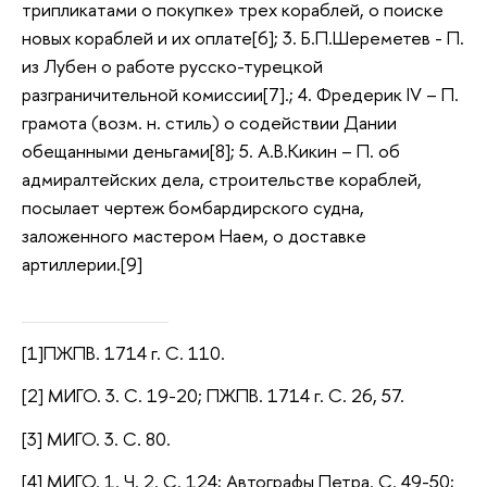
трипликатами о покупке» трех кораблей, о поиске
новых кораблей и их оплате[6]; 3. Б.П.Шереметев - П.
из Лубен о работе русско-турецкой
разграничительной комиссии[7].; 4. Фредерик IV – П.
грамота (возм. н. стиль) о содействии Дании
обещанными деньгами[8]; 5. А.В.Кикин – П. об
адмиралтейских дела, строительстве кораблей,
посылает чертеж бомбардирского судна,
заложенного мастером Наем, о доставке
артиллерии.[9]
[1]ПЖПВ. 1714 г. С. 110.
[2] МИГО. 3. С. 19-20; ПЖПВ. 1714 г. С. 26, 57.
[3] МИГО. 3. С. 80.
[4] МИГО. 1. Ч. 2. С. 124; Автографы Петра. С. 49-50;