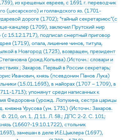
739), из крещеных евреев, с 1691 г. переводчик
го (цесарского) и голландского яз. (1701-
ударевой дороге (1702); "тайный секретариюс"(с
ице-канцлер (1709), заключил Прутский мир
 (с 15.12.1717), подписал смертный приговор
рея (1719), опала, лишение чинов, титула,
ылкой в Новгород (1723), возвращен, президент
Степановна (рожд.Копьева).(Источн.: словари и
ствиях ; Захаров. Первый в России секретарь;
орис Иванович, князь (псевдоним Панов Лука)
ьники (15.01.1693), в майорах (1707 – 1709), в
1711-1713); упомянут среди написанных к
ения Федоровна (урожд. Лопухина, сестра царицы
. княжна Урусова (ум. 1731) (Источн.: Захаров.
 210, оп. 1. Д 11. Л. 58.; ДПС 2-2. С. 101;
князь (1660?-19.10.1722), стольник
1693), замешан в деле И.Е.Цыклера (1697),