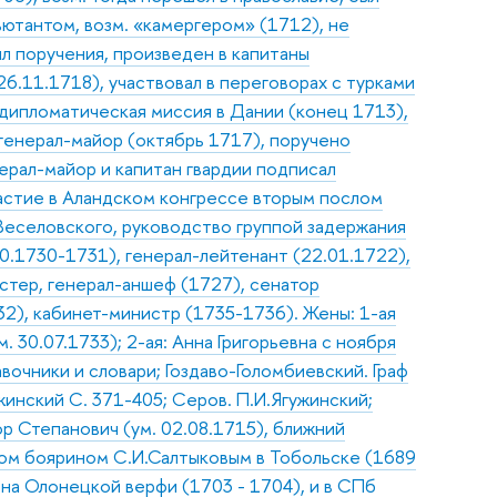
ютантом, возм. «камергером» (1712), не
л поручения, произведен в капитаны
6.11.1718), участвовал в переговорах с турками
 дипломатическая миссия в Дании (конец 1713),
 генерал-майор (октябрь 1717), поручено
нерал-майор и капитан гвардии подписал
частие в Аландском конгрессе вторым послом
.Веселовского, руководство группой задержания
0.1730-1731), генерал-лейтенант (22.01.1722),
стер, генерал-аншеф (1727), сенатор
732), кабинет-министр (1735-1736). Жены: 1-ая
. 30.07.1733); 2-ая: Анна Григорьевна с ноября
авочники и словари; Гоздаво-Голомбиевский. Граф
жинский С. 371-405; Серов. П.И.Ягужинский;
 Степанович (ум. 02.08.1715), ближний
цом боярином С.И.Салтыковым в Тобольске (1689
 на Олонецкой верфи (1703 - 1704), и в СПб