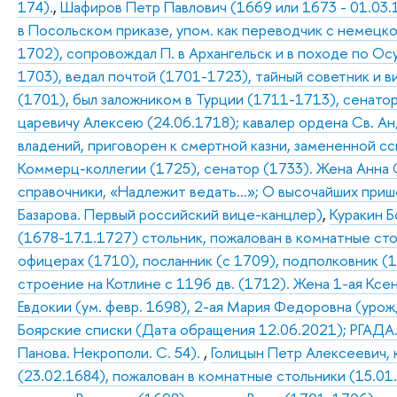
174).
,
Шафиров Петр Павлович (1669 или 1673 - 01.03.1
в Посольском приказе, упом. как переводчик с немецко
1702), сопровождал П. в Архангельск и в походе по Ос
1703), ведал почтой (1701-1723), тайный советник и в
(1701), был заложником в Турции (1711-1713), сенатор
царевичу Алексею (24.06.1718); кавалер ордена Св. Анд
владений, приговорен к смертной казни, замененной сс
Коммерц-коллегии (1725), сенатор (1733). Жена Анна 
справочники, «Надлежит ведать…»; О высочайших прише
Базарова. Первый российский вице-канцлер)
,
Куракин Б
(1678-17.1.1727) стольник, пожалован в комнатные стол
офицерах (1710), посланник (с 1709), подполковник (
строение на Котлине с 1196 дв. (1712). Жена 1-ая Кс
Евдокии (ум. февр. 1698), 2-ая Мария Федоровна (урожд
Боярские списки (Дата обращения 12.06.2021); РГАДА. Ф.
Панова. Некрополи. С. 54).
,
Голицын Петр Алексеевич, 
(23.02.1684), пожалован в комнатные стольники (15.01.