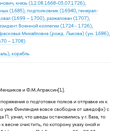
нович, князь (12.08.1668-03.07.1726),
шных (1685), подполковник (16940, генерал-
овал (1699 – 1700), разжалован (1707),
езидент Военной коллегии (1724 - 1726),
Прасковья Михайловна (рожд. Лыкова) (ум. 1686),
670 – 1708)
аль), корабль
.Меншиков и Ф.М.Апраксин[1].
аспоряжения о подготовке полков и отправке их к
ако уже Финляндия вовсе свободна от шведоф») с
П. узнал, что шведы остановились у г. Ваза, то
 к весне очистить, по которому указу оной и