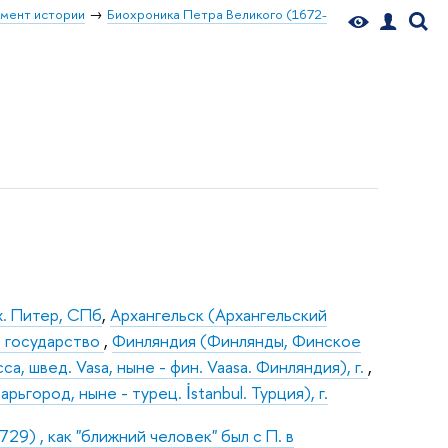
мент истории
Биохроника Петра Великого (1672-
х. Питер, СПб
,
Архангельск (Архангельский
е государство
,
Финляндия (Финлянды, Финское
сса, швед. Vasa, ныне - фин. Vaasa. Финляндия), г.
,
ьгород, ныне - турец. İstanbul. Турция), г.
9) , как "ближний человек" был с П. в