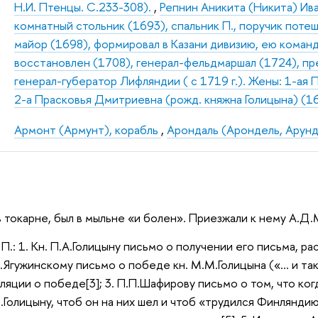
Н.И. Птенцы. С.233-308).
,
Репнин Аникита (Никита) Ива
комнатный стольник (1693), спальник П., поручик поте
майор (1698), формировал в Казани дивизию, ею команд
восстановлен (1708), генерал-фельдмаршал (1724), пр
генерал-губератор Лифляндии ( с 1719 г.). Жены: 1-ая 
2-а Прасковья Дмитриевна (рожд. княжна Голицына) (1
Армонт (Армунт), корабль
,
Арондаль (Арондель, Арунд
 в токарне, был в мыльне «и болен». Приезжали к нему А.Д
П.: 1. Кн. П.А.Голицыну письмо о получении его письма, р
.И.Ягужинскому письмо о победе кн. М.М.Голицына («… и т
ции о победе[3]; 3. П.П.Шафирову письмо о том, что когда 
.Голицыну, чтоб он на них шел и чтоб «трудился Финляндию