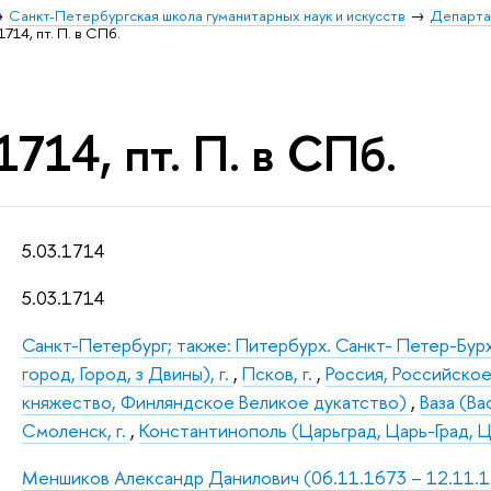
Санкт-Петербургская школа гуманитарных наук и искусств
Департа
1714, пт. П. в СПб.
1714, пт. П. в СПб.
5.03.1714
5.03.1714
Санкт-Петербург; также: Питербурх. Санкт- Петер-Бур
город, Город, з Двины), г.
,
Псков, г.
,
Россия, Российско
княжество, Финляндское Великое дукатство)
,
Ваза (Ва
Смоленск, г.
,
Константинополь (Царьград, Царь-Град, Цар
Меншиков Александр Данилович (06.11.1673 – 12.11.172