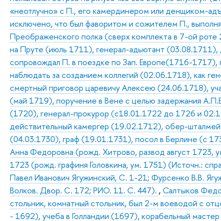
«неотлучно» с П., его камердинером или денщиком-адъ
исключено, что был фаворитом и сожителем П., выполня
Преображенского полка (сверх комплекта в 7-ой роте 2
на Пруте (июль 1711), генерал-адьютант (03.08.1711),
сопровождал П. в поездке по Зап. Европе(1716-1717),
наблюдать за созданием коллегий (02.06.1718), как ге
смертный приговор царевичу Алексею (24.06.1718), у
(май 1719), поручение в Вене с целью задержания А.П
(1720), генерал-прокурор (с18.01.1722 до 1726 и 02.1
действительный камергер (19.02.1712), обер-шталмей
(04.03.1730), граф (19.01.1731), посол в Берлине (с 1
Анна Федоровна (рожд. Хитрово, развод август 1723, ум
1723 (рожд. графиня Головкина, ум. 1751) (Источн.: спр
Павел Иванович Ягужинский, С. 1-21; Фурсенко В.В. Ягу
Волков. Двор. С. 172; РИО. 11. С. 447).
,
Салтыков Федор
стольник, комнатный стольник, был 2-м воеводой с от
- 1692), учеба в Голландии (1697), корабельный мастер