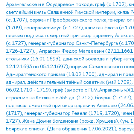
Архангельске и в Осударевом походе, граф (с 1702), к
светлейший князь Священной Римской империи, князь Р
(с. 1707), сержант Преображенского полка,генерал от
(1709), генералиссимус (с 1727), капитан флота (с 170
первым подписал смертный приговор царевичу Алексею 
(с 1727), генерал-губернатор Санкт-Петербурга (с 17
1726-1727).
,
Апраксин Федор Матвеевич (27.11.1661 –
стольники (15.01.1693), двинской воевода и губернатор
12.12.1693 по 05.12.1697),поручик Семеновского полк
Адмиралтейского приказа (18.02.1700), адмирал и пре
адмирал, действительный тайный советник (май 1709),
06.02.1710 - 1719), граф (вместе с П.М.Апраксиным)(1
строение на Котлине с 355 дв. (1712), боярин (1713?),
подписал смертный приговор царевичу Алексею (24.06
(1717), генерал-губернатор Ревеля (1719, 1720), член 
1727). Жена Домна Богдановна (рожд. Хрущева), (ум. 17
Боярские списки. (Дата обращения 17.06.2021); Барсуков