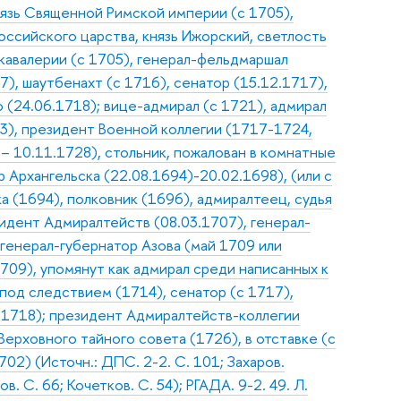
нязь Священной Римской империи (с 1705),
оссийского царства, князь Ижорский, светлость
 кавалерии (с 1705), генерал-фельдмаршал
7), шаутбенахт (с 1716), сенатор (15.12.1717),
(24.06.1718); вице-адмирал (с 1721), адмирал
03), президент Военной коллегии (1717-1724,
 10.11.1728), стольник, пожалован в комнатные
 Архангельска (22.08.1694)-20.02.1698), (или с
а (1694), полковник (1696), адмиралтеец, судья
зидент Адмиралтейств (08.03.1707), генерал-
 генерал-губернатор Азова (май 1709 или
709), упомянут как адмирал среди написанных к
 под следствием (1714), сенатор (с 1717),
.1718); президент Адмиралтейств-коллегии
Верховного тайного совета (1726), в отставке (с
02) (Источн.: ДПС. 2-2. С. 101; Захаров.
. С. 66; Кочетков. С. 54); РГАДА. 9-2. 49. Л.