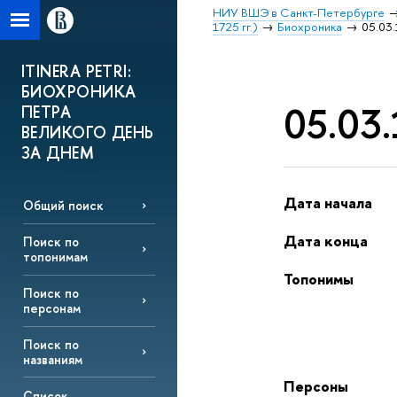
НИУ ВШЭ в Санкт-Петербурге
1725 гг.)
Биохроника
05.03.
ITINERA PETRI:
БИОХРОНИКА
05.03.
ПЕТРА
ВЕЛИКОГО ДЕНЬ
ЗА ДНЕМ
Дата начала
Общий поиск
Дата конца
Поиск по
топонимам
Топонимы
Поиск по
персонам
Поиск по
названиям
Персоны
Список