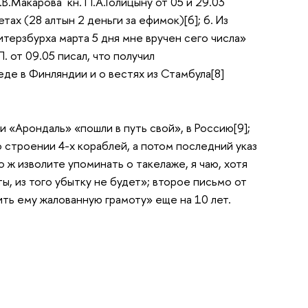
А.В.Макарова кн. П.А.Голицыну от 05 и 29.03
тах (28 алтын 2 деньги за ефимок)[6]; 6. Из
Питерзбурха марта 5 дня мне вручен сего числа»
. от 09.05 писал, что получил
де в Финляндии и о вестях из Стамбула[8]
 и «Арондаль» «пошли в путь свой», в Россию[9];
«о строении 4-х кораблей, а потом последний указ
 ж изволите упоминать о такелаже, я чаю, хотя
ты, из того убытку не будет»; второе письмо от
ить ему жалованную грамоту» еще на 10 лет.