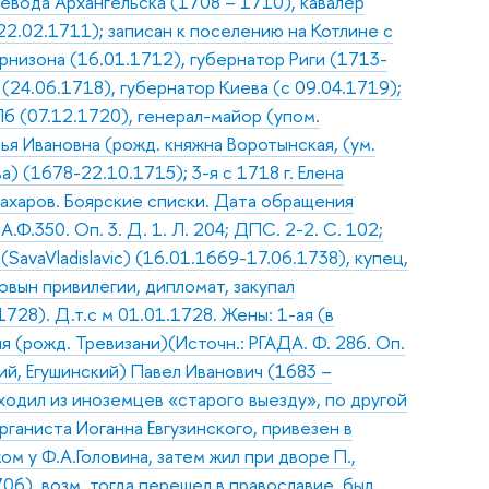
оевода Архангельска (1708 – 1710), кавалер
2.02.1711); записан к поселению на Котлине с
рнизона (16.01.1712), губернатор Риги (1713-
24.06.1718), губернатор Киева (с 09.04.1719);
б (07.12.1720), генерал-майор (упом.
сья Ивановна (рожд. княжна Воротынская, (ум.
) (1678-22.10.1715); 3-я с 1718 г. Елена
 Захаров. Боярские списки. Дата обращения
А.Ф.350. Оп. 3. Д. 1. Л. 204; ДПС. 2-2. С. 102;
SavaVladislavic) (16.01.1669-17.06.1738), купец,
овын привилегии, дипломат, закупал
728). Д.т.с м 01.01.1728. Жены: 1-ая (в
 (рожд. Тревизани)(Источн.: РГАДА. Ф. 286. Оп.
ий, Егушинский) Павел Иванович (1683 –
ходил из иноземцев «старого выезду», по другой
рганиста Иоганна Евгузинского, привезен в
м у Ф.А.Головина, затем жил при дворе П.,
06), возм. тогда перешел в православие, был