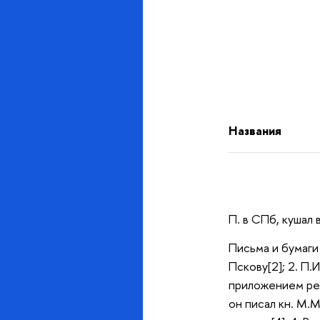
Названия
П. в СПб, кушал
Письма и бумаги 
Пскову[2]; 2. П
приложением реля
он писал кн. М.М