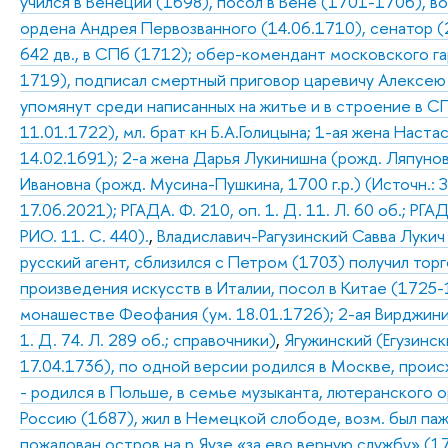
учился в Венеции (1698), посол в Вене (1701-1706), в
ордена Андрея Первозванного (14.06.1710), сенатор (2
642 дв., в СПб (1712); обер-комендант московского га
1719), подписал смертный приговор царевичу Алексею (
упомянут среди написанных на житье и в строение в СП
11.01.1722), мл. брат кн Б.А.Голицына; 1-ая жена Наста
14.02.1691); 2-а жена Дарья Лукинишна (рожд. Ляпунова
Ивановна (рожд. Мусина-Пушкина, 1700 г.р.) (Источн.:
17.06.2021); РГАДА. Ф. 210, оп. 1. Д. 11. Л. 60 об.; РГАД
РИО. 11. С. 440).
,
Владиславич-Рагузинский Савва Лукич (
русский агент, сблизился с Петром (1703) получил торг
произведения искусств в Италии, посол в Китае (1725-1
монашестве Феофания (ум. 18.01.1726); 2-ая Вирджиния
1. Д. 74. Л. 289 об.; справочники)
,
Ягужинский (Егузинск
17.04.1736), по одной версии родился в Москве, проис
- родился в Польше, в семье музыканта, лютеранского о
Россию (1687), жил в Немецкой слободе, возм. был пажо
пожалован остров на р.Яузе «за ево верную службу» (17