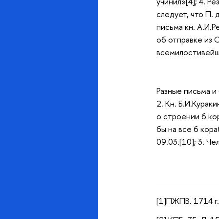
учинил»[4]; 4. Р
следует, что П. 
письма кн. А.И.Р
об отправке из С
всемилостивейше
Разные письма и 
2. Кн. Б.И.Курак
о строении 6 кор
бы на все 6 кора
09.03.[10]; 3. 
[1]ПЖПВ. 1714 г.