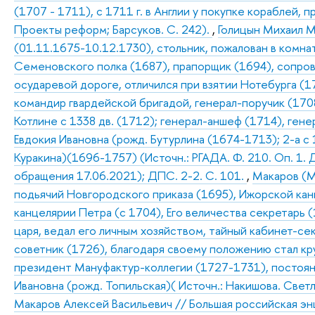
(1707 - 1711), с 1711 г. в Англии у покупке кораблей,
Проекты реформ; Барсуков. С. 242).
,
Голицын Михаил М
(01.11.1675-10.12.1730), стольник, пожалован в комна
Семеновского полка (1687), прапорщик (1694), сопров
осударевой дороге, отличился при взятии Нотебурга (1
командир гвардейской бригадой, генерал-поручик (170
Котлине с 1338 дв. (1712); генерал-аншеф (1714), ген
Евдокия Ивановна (рожд. Бутурлина (1674-1713); 2-а с 
Куракина)(1696-1757) (Источн.: РГАДА. Ф. 210. Оп. 1. Д
обращения 17.06.2021); ДПС. 2-2. С. 101.
,
Макаров (М
подьячий Новгородского приказа (1695), Ижорской ка
канцелярии Петра (с 1704), Его величества секретарь 
царя, ведал его личным хозяйством, тайный кабинет-се
советник (1726), благодаря своему положению стал к
президент Мануфактур-коллегии (1727-1731), постоя
Ивановна (рожд. Топильская)( Источн.: Накишова. Светле
Макаров Алексей Васильевич // Большая российская энци