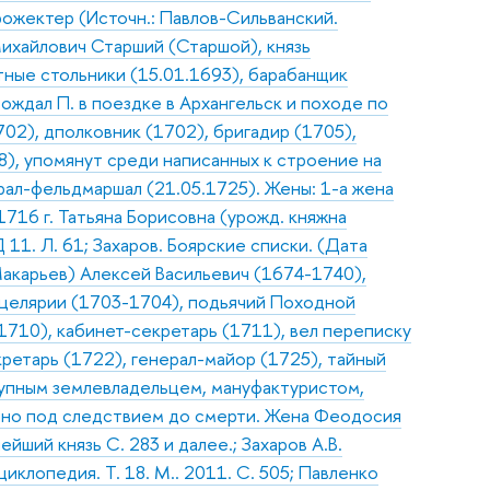
 прожектер (Источн.: Павлов-Сильванский.
ихайлович Старший (Старшой), князь
тные стольники (15.01.1693), барабанщик
ождал П. в поездке в Архангельск и походе по
702), дполковник (1702), бригадир (1705),
8), упомянут среди написанных к строение на
ерал-фельдмаршал (21.05.1725). Жены: 1-а жена
1716 г. Татьяна Борисовна (урожд. княжна
 11. Л. 61; Захаров. Боярские списки. (Дата
акарьев) Алексей Васильевич (1674-1740),
нцелярии (1703-1704), подьячий Походной
(1710), кабинет-секретарь (1711), вел переписку
кретарь (1722), генерал-майор (1725), тайный
рупным землевладельцем, мануфактуристом,
нно под следствием до смерти. Жена Феодосия
йший князь С. 283 и далее.; Захаров А.В.
клопедия. Т. 18. М.. 2011. С. 505; Павленко