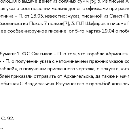
езолюция о выдаче денег из соляных сумм [5]; 5. Из письма 
дал указ о соотношении мелких денег с ефимками при расче
епнина – П. от 13.03. известно: «указ, писанной из Санкт-
моленска во Псков 7 полков[7]; 3. П.П.Шафиров в письме П
е сосбвенноручное писание от 5-го марта» 19.04 о побе
бумаги: 1. Ф.С.Салтыков – П. о том, что корабли «Армонт»
ин - П. о получении указа с напоминанием прежних указов 
аблей», о получении присланного чертежа, о покупке, «что
блей приказали отправить от Архангельска, да также и мач
Челобитная С.Владиславича-Рагузинского с просьбой «понов
 С. 92.