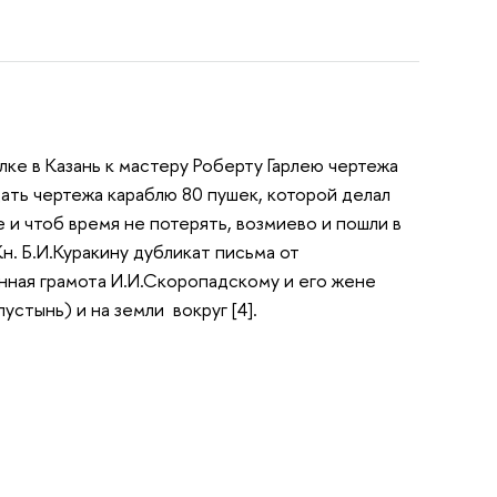
ылке в Казань к мастеру Роберту Гарлею чертежа
дать чертежа караблю 80 пушек, которой делал
е и чтоб время не потерять, возмиево и пошли в
Кн. Б.И.Куракину дубликат письма от
ванная грамота И.И.Скоропадскому и его жене
стынь) и на земли вокруг [4].