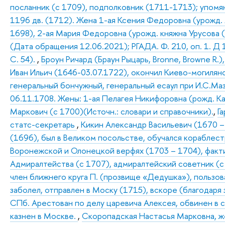
посланник (с 1709), подполковник (1711-1713); упомя
1196 дв. (1712). Жена 1-ая Ксения Федоровна (урожд. 
1698), 2-ая Мария Федоровна (урожд. княжна Урусова (
(Дата обращения 12.06.2021); РГАДА. Ф. 210, оп. 1. Д 1
С. 54).
,
Броун Ричард (Браун Рыцарь, Bronne, Browne R.
Иван Ильич (1646-03.07.1722), окончил Киево-могилян
генеральный бончужный, генеральный есаул при И.С.Маз
06.11.1708. Жены: 1-ая Пелагея Никифоровна (рожд. К
Маркович (с 1700)(Источн.: словари и справочники).
,
Г
статс-секретарь
,
Кикин Александр Васильевич (1670 –
(1696), был в Великом посольстве, обучался кораблес
Воронежской и Олонецкой верфях (1703 – 1704), факт
Адмиралтейства (с 1707), адмиралтейский советник (с 
член ближнего круга П. (прозвище «Дедушка»), пользова
заболел, отправлен в Моску (1715), вскоре (благодаря
СПб. Арестован по делу царевича Алексея, обвинен в со
казнен в Москве.
,
Скоропадская Настасья Марковна, ж