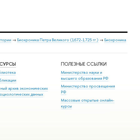
стории
→
Биохроника Петра Великого (1672-1725 гг.)
→
Биохроника
ЕСУРСЫ
ПОЛЕЗНЫЕ ССЫЛКИ
блиотека
Министерство науки и
высшего образования РФ
бликации
Министерство просвещения
иный архив экономических
РФ
социологических данных
Массовые открытые онлайн-
курсы