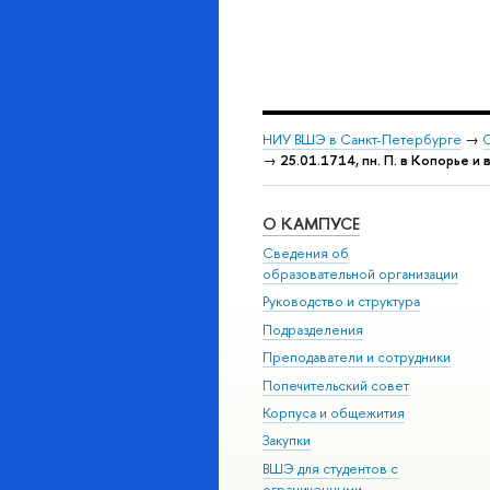
НИУ ВШЭ в Санкт-Петербурге
→
С
→
25.01.1714, пн. П. в Копорье и 
О КАМПУСЕ
Сведения об
образовательной организации
Руководство и структура
Подразделения
Преподаватели и сотрудники
Попечительский совет
Корпуса и общежития
Закупки
ВШЭ для студентов с
ограниченными