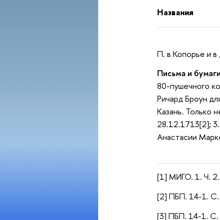
Названия
П. в Копорье и в
Письма и бумаг
80-пушечного ко
Ричард Броун для
Казань. Только н
28.12.1713[2]; 3
Анастасии Марко
[1] МИГО. 1. Ч. 2
[2] ПБП. 14-1. С.
[3] ПБП. 14-1. С.