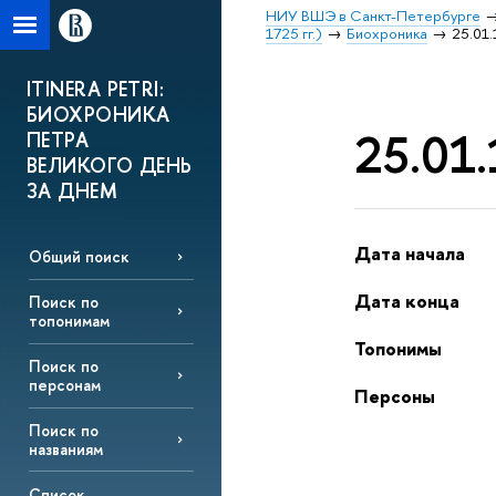
НИУ ВШЭ в Санкт-Петербурге
1725 гг.)
Биохроника
25.01.
ITINERA PETRI:
БИОХРОНИКА
25.01.
ПЕТРА
ВЕЛИКОГО ДЕНЬ
ЗА ДНЕМ
Дата начала
Общий поиск
Дата конца
Поиск по
топонимам
Топонимы
Поиск по
персонам
Персоны
Поиск по
названиям
Список