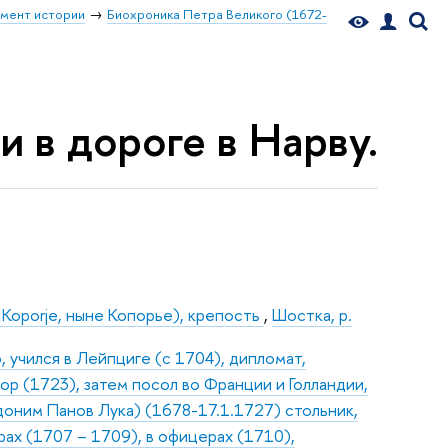
мент истории
Биохроника Петра Великого (1672-
 и в дороге в Нарву.
 Koporje, ныне Копорье), крепость
,
Шостка, р.
, учился в Лейпциге (с 1704), дипломат,
ор (1723), затем посол во Франции и Голландии,
доним Панов Лука) (1678-17.1.1727) стольник,
рах (1707 – 1709), в офицерах (1710),