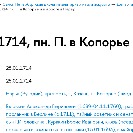
Санкт-Петербургская школа гуманитарных наук и искусств
Департа
1714, пн. П. в Копорье и в дороге в Нарву.
1714, пн. П. в Копорье
25.01.1714
25.01.1714
Нарва (Ругодив), крепость, г.
,
Казань, г.
,
Копорье (швед.
Головкин Александр Гаврилович (1689-04.11.1760), граф
посланник в Берлине (с 1711), тайный советник и сенат
сын Г.И.Головкина
,
Куракин Борис Иванович, князь (псев
пожалован в комнатные стольники (15.01.1693), в майо