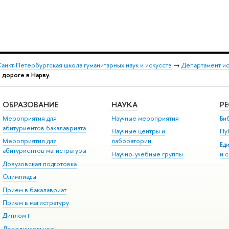
анкт-Петербургская школа гуманитарных наук и искусств
→
Департамент и
в дороге в Нарву.
ОБРАЗОВАНИЕ
НАУКА
Р
Мероприятия для
Научные мероприятия
Би
абитуриентов бакалавриата
Научные центры и
Пу
Мероприятия для
лаборатории
Ед
абитуриентов магистратуры
Научно-учебные группы
и 
Довузовская подготовка
Олимпиады
Прием в бакалавриат
Прием в магистратуру
Диплом+
Дополнительное