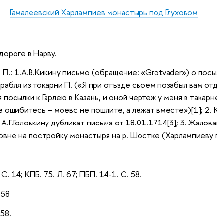
Гамалеевский Харлампиев монастырь под Глуховом
 дороге в Нарву.
и П
.: 1.А.В.Кикину письмо (обращение: «Grotvader») о пос
рабля из токарни П. («Я при отъзде своем позабыл вам от
 посылки к Гарлею в Казань, и оной чертеж у меня в такарн
е ошибитесь – моево не пошлите, а лежат вместе»)[1]; 2. 
. А.Г.Головкину дубликат письма от 18.01.1714[3]; 3. Жало
вне на постройку монастыря на р. Шостке (Харлампиеву пу
. С. 14; КПБ. 75. Л. 67; ПБП. 14-1. С. 58.
 58
 58.