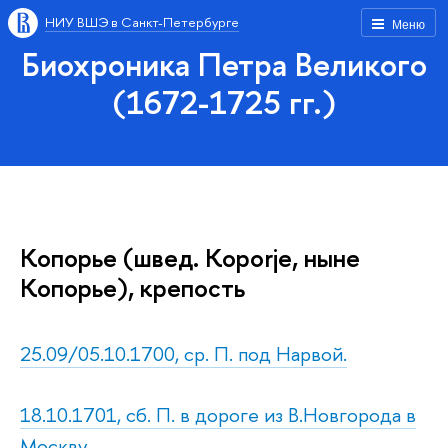
НИУ ВШЭ в Санкт-Петербурге
Меню
Биохроника Петра Великого
(1672-1725 гг.)
Копорье (швед. Koporje, ныне
Копорье), крепость
25.09/05.10.1700, ср. П. под Нарвой.
18.10.1701, сб. П. в дороге из В.Новгорода в
Москву.