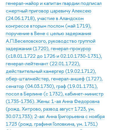
генерал-майор и капитан гвардии подписал
смертный приговор царевичу Алексею
(24.06.1718), участие в Аландском
конгрессе вторым послом (май 1719),
поручение в Вене с целью задержания
А.П.Веселовского, руководство группой
задержания (1720), генерал-прокурор
(с18.01.1722 до 1726 и 02.10.1730-1731),
генерал-лейтенант (22.01.1722),
действительный камергер (19.02.1712),
обер-шталмейстер, генерал-аншеф (1727),
сенатор (04.03.1730), граф (19.01.1731),
посол в Берлине (с 1732), кабинет-министр
(1735-1736). Жены: 1-ая Анна Федоровна
(рожд. Хитрово, развод август 1723, ум.
30.07.1733); 2-ая: Анна Григорьевна с ноября
1723 (рожд. графиня Головкина, ум. 1751)