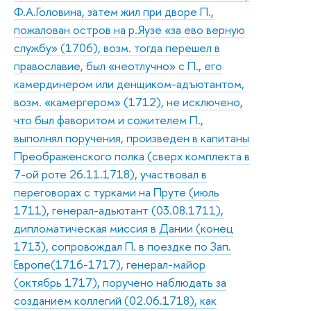
Ф.А.Головина, затем жил при дворе П.,
пожалован остров на р.Яузе «за ево верную
службу» (1706), возм. тогда перешел в
православие, был «неотлучно» с П., его
камердинером или денщиком-адъютантом,
возм. «камергером» (1712), не исключено,
что был фаворитом и сожителем П.,
выполнял поручения, произведен в капитаны
Преображенского полка (сверх комплекта в
7-ой роте 26.11.1718), участвовал в
переговорах с турками на Пруте (июль
1711), генерал-адьютант (03.08.1711),
дипломатическая миссия в Дании (конец
1713), сопровождал П. в поездке по Зап.
Европе(1716-1717), генерал-майор
(октябрь 1717), поручено наблюдать за
созданием коллегий (02.06.1718), как