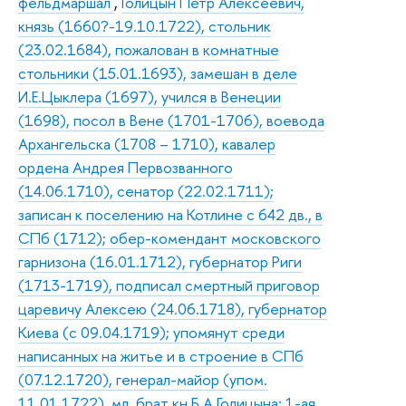
фельдмаршал
,
Голицын Петр Алексеевич,
князь (1660?-19.10.1722), стольник
(23.02.1684), пожалован в комнатные
стольники (15.01.1693), замешан в деле
И.Е.Цыклера (1697), учился в Венеции
(1698), посол в Вене (1701-1706), воевода
Архангельска (1708 – 1710), кавалер
ордена Андрея Первозванного
(14.06.1710), сенатор (22.02.1711);
записан к поселению на Котлине с 642 дв., в
СПб (1712); обер-комендант московского
гарнизона (16.01.1712), губернатор Риги
(1713-1719), подписал смертный приговор
царевичу Алексею (24.06.1718), губернатор
Киева (с 09.04.1719); упомянут среди
написанных на житье и в строение в СПб
(07.12.1720), генерал-майор (упом.
11.01.1722), мл. брат кн Б.А.Голицына; 1-ая