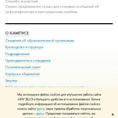
Спасибо за участие!
Сервис предназначен только для отправки сообщений об
орфографических и пунктуационных ошибках.
О КАМПУСЕ
ОБ
Сведения об образовательной организации
Мер
Руководство и структура
Мер
Подразделения
Дов
Преподаватели и сотрудники
Ол
Попечительский совет
При
Корпуса и общежития
При
Закупки
Ди
ВШЭ для студентов с ограниченными возможностями
До
здоровья и инвалидностью
Ас
Мы используем файлы cookies для улучшения работы сайта
Версия для слабовидящих
НИУ ВШЭ и большего удобства его использования. Более
Обр
подробную информацию об использовании файлов cookies
Единая платежная страница
можно найти
здесь
, наши правила обработки персональных
данных –
здесь
. Продолжая пользоваться сайтом, вы
✖
Редактору