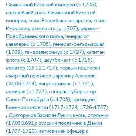
Священной Римской империи (с 1705),
светлейший князь Священной Римской
империи, князь Российского царства, князь
Ижорский, светлость (с. 1707), сержант
Преображенского полка,генерал от
кавалерии (с 1705), генерал-фельдмаршал
(1709), генералиссимус (с 1727), капитан
флота (с 1707), шаутбенахт (с 1716),
сенатор (15.12.1717), первым подписал
смертный приговор царевичу Алексею
(24.06.1718); вице-адмирал (с 1721),
адмирал (с 1727), генерал-губернатор
Санкт-Петербурга (с 1703), президент
Военной коллегии (1717-1724, 1726-1727).
,
Долгоруков Василий Лукич, князь, стольник
(17.03.1691); русский посланник в Дании
(1707-1720), записан как офицер к