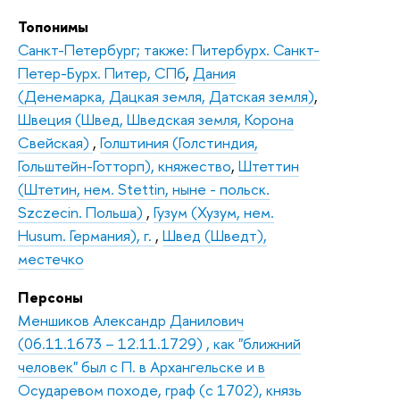
Топонимы
Санкт-Петербург; также: Питербурх. Санкт-
Петер-Бурх. Питер, СПб
,
Дания
(Денемарка, Дацкая земля, Датская земля)
,
Швеция (Швед, Шведская земля, Корона
Свейская)
,
Голштиния (Голстиндия,
Гольштейн-Готторп), княжество
,
Штеттин
(Штетин, нем. Stettin, ныне - польск.
Szczecin. Польша)
,
Гузум (Хузум, нем.
Husum. Германия), г.
,
Швед (Шведт),
местечко
Персоны
Меншиков Александр Данилович
(06.11.1673 – 12.11.1729) , как "ближний
человек" был с П. в Архангельске и в
Осударевом походе, граф (с 1702), князь