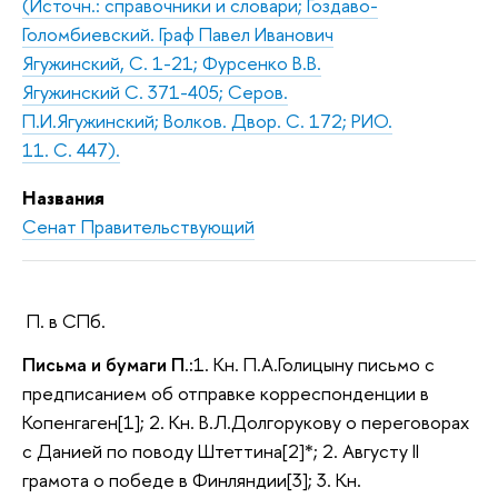
(Источн.: справочники и словари; Гоздаво-
Голомбиевский. Граф Павел Иванович
Ягужинский, С. 1-21; Фурсенко В.В.
Ягужинский С. 371-405; Серов.
П.И.Ягужинский; Волков. Двор. С. 172; РИО.
11. С. 447).
Названия
Сенат Правительствующий
П. в СПб.
Письма и бумаги П.:
1. Кн. П.А.Голицыну письмо с
предписанием об отправке корреспонденции в
Копенгаген[1]; 2. Кн. В.Л.Долгорукову о переговорах
с Данией по поводу Штеттина[2]*; 2. Августу II
грамота о победе в Финляндии[3]; 3. Кн.