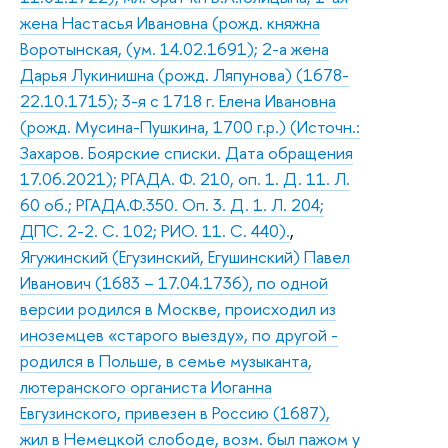
жена Настасья Ивановна (рожд. княжна
Воротынская, (ум. 14.02.1691); 2-а жена
Дарья Лукинишна (рожд. Ляпунова) (1678-
22.10.1715); 3-я с 1718 г. Елена Ивановна
(рожд. Мусина-Пушкина, 1700 г.р.) (Источн.:
Захаров. Боярские списки. Дата обращения
17.06.2021); РГАДА. Ф. 210, оп. 1. Д. 11. Л.
60 об.; РГАДА.Ф.350. Оп. 3. Д. 1. Л. 204;
ДПС. 2-2. С. 102; РИО. 11. С. 440).
,
Ягужинский (Егузинский, Егушинский) Павел
Иванович (1683 – 17.04.1736), по одной
версии родился в Москве, происходил из
иноземцев «старого выезду», по другой -
родился в Польше, в семье музыканта,
лютеранского органиста Иоганна
Евгузинского, привезен в Россию (1687),
жил в Немецкой слободе, возм. был пажом у