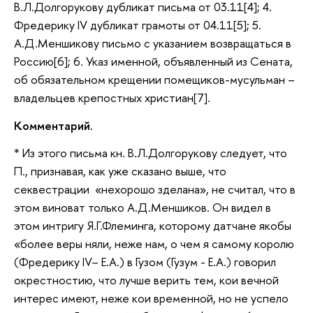
В.Л.Долгорукову дубликат письма от 03.11[4]; 4.
Фредерику IV дубликат грамоты от 04.11[5]; 5.
А.Д.Меншикову письмо с указанием возвращаться в
Россию[6]; 6. Указ именной, объявленный из Сената,
об обязательном крещении помещиков-мусульман –
владельцев крепостных христиан[7].
Комментарий.
* Из этого письма кн. В.Л.Долгорукову следует, что
П., признавая, как уже сказано выше, что
секвестрации «нехорошо зделана», не считал, что в
этом виноват только А.Д.Меншиков. Он видел в
этом интригу Я.Г.Флеминга, которому датчане якобы
«более веры няли, неже нам, о чем я самому королю
(Фредерику IV– Е.А.) в Гузом (Гузум - Е.А.) говорил
окрестностию, что лучше верить тем, кои вечной
интерес имеют, неже кои временной, но не успело