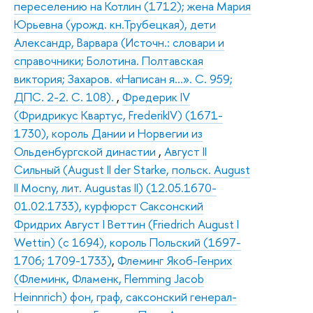
переселению на Котлин (1712); жена Мария
Юрьевна (урожд. кн.Трубецкая), дети
Александр, Варвара (Источн.: словари и
справочники; Болотина. Полтавская
виктория; Захаров. «Написан я…». С. 959;
ДПС. 2-2. С. 108).
,
Фредерик IV
(Фридрикус Квартус, FrederikIV) (1671-
1730), король Дании и Норвегии из
Ольденбургской династии
,
Август II
Сильный (August II der Starke, польск. August
II Mocny, лит. Augustas II) (12.05.1670-
01.02.1733), курфюрст Саксонский
Фридрих Август I Веттин (Friedrich August I
Wettin) (с 1694), король Польский (1697-
1706; 1709-1733)
,
Флеминг Якоб-Генрих
(Флеминк, Фламенк, Flemming Jacob
Heinnrich) фон, граф, саксонский генерал-