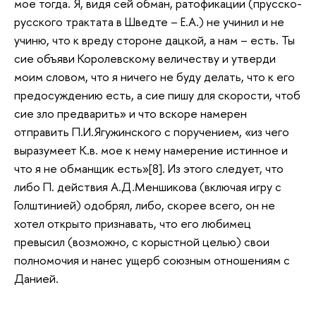
мое тогда. Я, видя сей обман, ратофикации (прусско-
русского трактата в Шведте – Е.А.) не учинил и не
учиню, что к вреду стороне дацкой, а нам – есть. Ты
сие объяви Королевскому величеству и утверди
моим словом, что я ничего не буду делать, что к его
предосуждению есть, а сие пишу для скорости, чтоб
сие зло предварить» и что вскоре намерен
отправить П.И.Ягужинского с поручением, «из чего
выразумеет К.в. мое к нему намерение истинное и
что я не обманщик есть»[8]. Из этого следует, что
либо П. действия А.Д.Меншикова (включая игру с
Голштинией) одобрял, либо, скорее всего, он не
хотел открыто признавать, что его любимец
превысил (возможно, с корыстной целью) свои
полномочия и нанес ущерб союзным отношениям с
Данией.