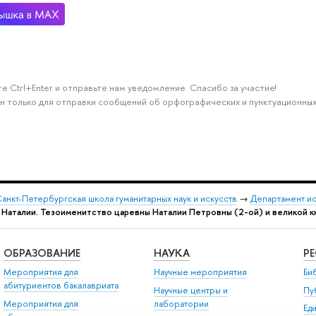
е Ctrl+Enter и отправьте нам уведомление. Спасибо за участие!
н только для отправки сообщений об орфографических и пунктуационных
анкт-Петербургская школа гуманитарных наук и искусств
→
Департамент и
ы Наталии. Тезоименитство царевны Наталии Петровны (2-ой) и великой к
ОБРАЗОВАНИЕ
НАУКА
Р
Мероприятия для
Научные мероприятия
Би
абитуриентов бакалавриата
Научные центры и
Пу
Мероприятия для
лаборатории
Ед