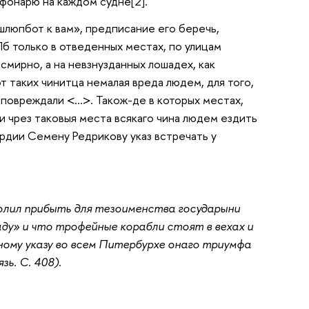
 фонарю на каждом судне[2].
 шлюпбот к вам», предписание его беречь,
СПб только в отведенных местах, по улицам
мирно, а на невзнузданных лошадех, как
т таких чинитца немалая вреда людем, для того,
 повреждали <…>. Також-де в которых местах,
 и чрез таковыя места всякаго чина людем ездить
вардии Семену Редрикову указ встречать у
волил прибыть для тезоименства государыни
ду» и что трофейные корабли стоят в вехах и
ному указу во всем Питербурхе онаго триумфа
ь. С. 408).