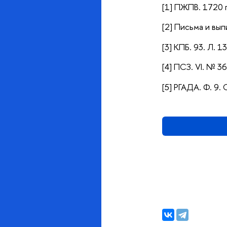
[1] ПЖПВ. 1720 г.
[2] Письма и вып
[3] КПБ. 93. Л. 13
[4] ПСЗ. VI. № 36
[5] РГАДА. Ф. 9. О