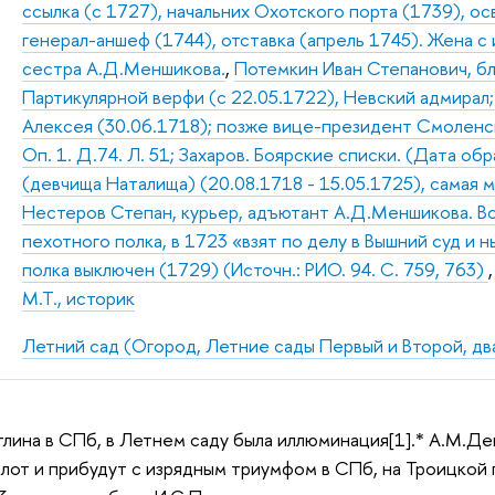
ссылка (с 1727), начальних Охотского порта (1739), о
генерал-аншеф (1744), отставка (апрель 1745). Жена 
сестра А.Д.Меншикова.
,
Потемкин Иван Степанович, бл
Партикулярной верфи (с 22.05.1722), Невский адмирал;
Алексея (30.06.1718); позже вице-президент Смоленск
Оп. 1. Д.74. Л. 51; Захаров. Боярские списки. (Дата об
(девчища Наталища) (20.08.1718 - 15.05.1725), самая м
Нестеров Степан, курьер, адъютант А.Д.Меншикова. Во
пехотного полка, в 1723 «взят по делу в Вышний суд и н
полка выключен (1729) (Источн.: РИО. 94. С. 759, 763)
М.Т., историк
Летний сад (Огород, Летние сады Первый и Второй, дв
отлина в СПб, в Летнем саду была иллюминация[1].* А.М.
лот и прибудут с изрядным триумфом в СПб, на Троицкой