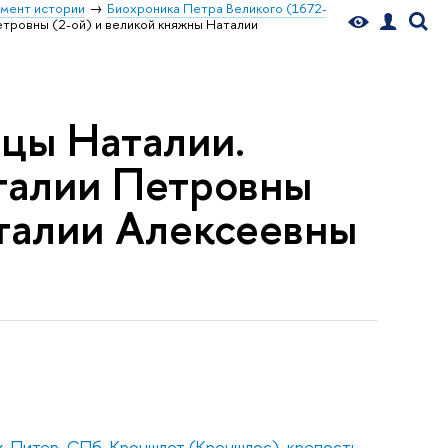
мент истории
Биохроника Петра Великого (1672-
етровны (2-ой) и великой княжны Наталии
ицы Наталии.
талии Петровны
аталии Алексеевны
х. Питер, СПб
,
Кроншлот (Кроншлос), крепость