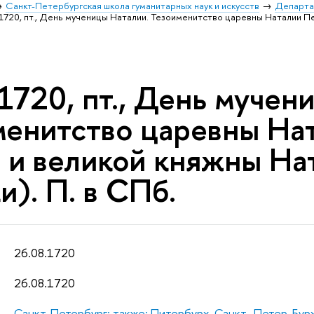
Санкт-Петербургская школа гуманитарных наук и искусств
Департа
.1720, пт., День мученицы Наталии. Тезоименитство царевны Наталии П
1720, пт., День мучен
менитство царевны На
) и великой княжны Н
и). П. в СПб.
26.08.1720
26.08.1720
Санкт-Петербург; также: Питербурх. Санкт- Петер-Бур