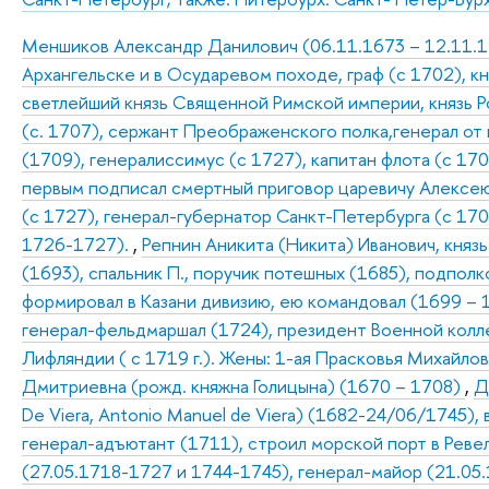
Меншиков Александр Данилович (06.11.1673 – 12.11.172
Архангельске и в Осударевом походе, граф (с 1702), к
светлейший князь Священной Римской империи, князь Р
(с. 1707), сержант Преображенского полка,генерал от
(1709), генералиссимус (с 1727), капитан флота (с 170
первым подписал смертный приговор царевичу Алексею 
(с 1727), генерал-губернатор Санкт-Петербурга (с 17
1726-1727).
,
Репнин Аникита (Никита) Иванович, княз
(1693), спальник П., поручик потешных (1685), подпол
формировал в Казани дивизию, ею командовал (1699 – 1
генерал-фельдмаршал (1724), президент Военной колле
Лифляндии ( с 1719 г.). Жены: 1-ая Прасковья Михайлов
Дмитриевна (рожд. княжна Голицына) (1670 – 1708)
,
Д
De Viera, Antonio Manuel de Viera) (1682-24/06/1745), 
генерал-адъютант (1711), строил морской порт в Рев
(27.05.1718-1727 и 1744-1745), генерал-майор (21.05.1