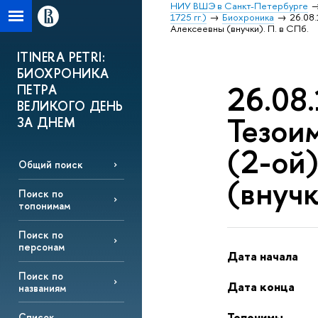
НИУ ВШЭ в Санкт-Петербурге
1725 гг.)
Биохроника
26.08
Алексеевны (внучки). П. в СПб.
ITINERA PETRI:
БИОХРОНИКА
26.08.
ПЕТРА
ВЕЛИКОГО ДЕНЬ
Тезои
ЗА ДНЕМ
(2-ой
Общий поиск
(внучк
Поиск по
топонимам
Поиск по
персонам
Дата начала
Поиск по
Дата конца
названиям
Топонимы
Список