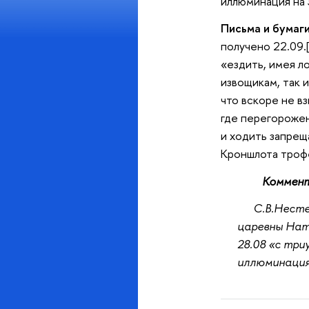
иллюминация на 
Письма и бумаги
получено 22.09.
«ездить, имея л
извощикам, так 
что вскоре не в
где перегорожено
и ходить запрещ
Кроншлота трофе
Коммент
С.В.Несте
царевны Ната
28.08 «с три
иллюминация 