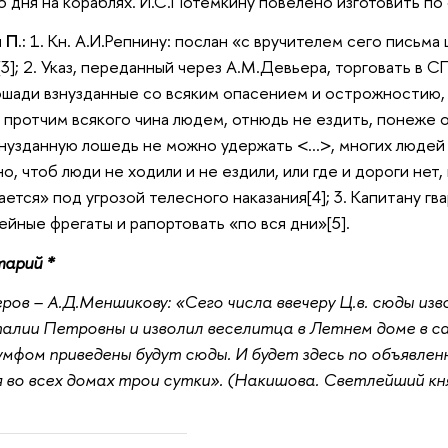
3 дня на кораблях. И.С.Потемкину повелено изготовить по
 П.:
1. Кн. А.И.Репнину: послан «с вручителем сего письма
[3]; 2. Указ, переданный через А.М.Девьера, торговать в 
ошади взнузданные со всяким опасением и острожностию, с
и протчим всякого чина людем, отнюдь не ездить, понеже о
знузданную лошедь не можно удержать <…>, многих людей
, чтоб люди не ходили и не ездили, или где и дороги нет,
ается» под угрозой телесного наказания[4]; 3. Капитану г
йные фрегаты и рапортовать «по вся дни»[5].
арий *
ров – А.Д.Меншикову: «Сего числа ввечеру Ц.в. сюды из
лии Петровны и изволил веселитца в Летнем доме в са
умфом приведены будут сюды. И будет здесь по объявлен
во всех домах трои сутки». (Накишова. Светлейший княз