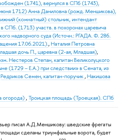
свобожден (1741), вернулся в СПб (1743),
с июня 1712) Анна Даниловна (рожд. Меншикова),
ижний (комнатный) стольник, интендант
 в СПб. (1713) участв. в похоронах царевича
ого надворного суда (Источн.: РГАДА. Ф. 286.
ращения 17.06.2021).
,
Наталия Петровна
ладшая дочь П., царевна (2-ая, Младшая)
,
зм. Нестеров Степан, капитан Великолуцкого
ыне (1729 – Е.А.) при следствии» в Сената, из
,
Редриков Семен, капитан-поручик
,
Накишова
а огорода)
,
Троицкая площадь (Троецкая). СПб
Девьер писал А.Д.Меншикову: шведские фрегаты
 площади сделаны триумфальные ворота, будет