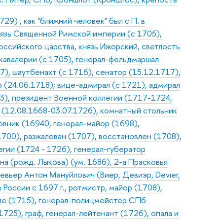
9) , как "ближний человек" был с П. в
нязь Священной Римской империи (с 1705),
оссийского царства, князь Ижорский, светлость
 кавалерии (с 1705), генерал-фельдмаршал
7), шаутбенахт (с 1716), сенатор (15.12.1717),
(24.06.1718); вице-адмирал (с 1721), адмирал
03), президент Военной коллегии (1717-1724,
ь (12.08.1668-03.07.1726), комнатный стольник
ковник (16940, генерал-майор (1698),
700), разжалован (1707), восстановлен (1708),
гии (1724 - 1726), генерал-губератор
на (рожд. Лыкова) (ум. 1686), 2-а Прасковья
евьер Антон Мануйлович (Виер, Девиэр, Devier,
в России с 1697 г., ротмистр, майор (1708),
еле (1715), генерал-полицмейстер СПб
725), граф, генерал-лейтенант (1726), опала и