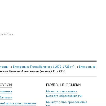
 ошибках.
стории
→
Биохроника Петра Великого (1672-1725 гг.)
→
Биохроника
няжны Наталии Алексеевны (внучки). П. в СПб.
ЕСУРСЫ
ПОЛЕЗНЫЕ ССЫЛКИ
блиотека
Министерство науки и
высшего образования РФ
бликации
Министерство просвещения
иный архив экономических