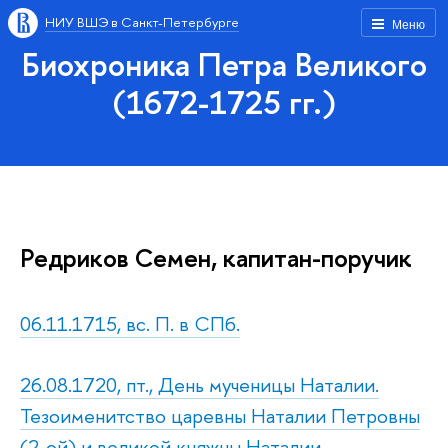
НИУ ВШЭ в Санкт-Петербурге
Меню
Биохроника Петра Великого
(1672-1725 гг.)
Редриков Семен, капитан-поручик
06.11.1715, вс. П. в СПб.
26.08.1720, пт., День мученицы Наталии.
Тезоименитство царевны Наталии Петровны
(2-ой) и великой княжны Наталии