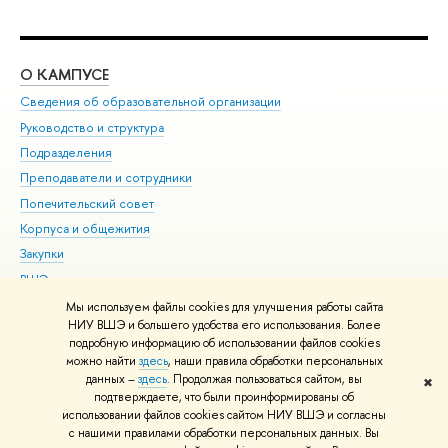
О КАМПУСЕ
ОБ
Сведения об образовательной организации
Мер
Руководство и структура
Мер
Подразделения
Дов
Преподаватели и сотрудники
Ол
Попечительский совет
При
Корпуса и общежития
При
Закупки
Ди
ВШЭ для студентов с ограниченными возможностями
До
здоровья и инвалидностью
Ас
Мы используем файлы cookies для улучшения работы сайта
Версия для слабовидящих
НИУ ВШЭ и большего удобства его использования. Более
Обр
подробную информацию об использовании файлов cookies
Единая платежная страница
можно найти
здесь
, наши правила обработки персональных
данных –
здесь
. Продолжая пользоваться сайтом, вы
✖
Редактору
подтверждаете, что были проинформированы об
© НИУ ВШЭ 1993–2026
Адреса и контакты
Условия использования
использовании файлов cookies сайтом НИУ ВШЭ и согласны
с нашими правилами обработки персональных данных. Вы
материалов
Политика конфиденциальности
Карта сайта