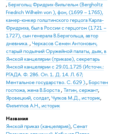
,
Берхгольц Фридрих-Вильгельм (Bergholtz
Friedrich Wilhelm von ), фон, (1699 – 1765),
камер-юнкер голштинского герцога Карла-
Фридриха, был в России с герцогом (1721 –
1727), сын генерала В.Берхгольца, автор
дневника.
,
Черкасов Семен Антонович,
старый подьячий Оружейной палаты, дьяк, в
Ямской канцелярии (приказе), секретарь
Ямской канцелярии с 29.01.1725 (Источн.:
РГАДА. Ф. 286. Оп. 1. Д. 14. Л. 67;
Ментальное государство. С. 629 ).
,
Борстен
госпожа, жена В.Борста
,
Тятин, сержант
,
Яровецкий, солдат
,
Чулков М.Д., историк
,
Филиппов А.Н., историк
Названия
Ямской приказ (канцелярия)
,
Сенат
Правительствующий
,
Кабинет Петра