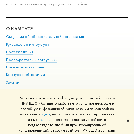
орфографических и пунктуационных ошибках.
О КАМПУСЕ
ОБ
Сведения об образовательной организации
Мер
Руководство и структура
Мер
Подразделения
Дов
Преподаватели и сотрудники
Ол
Попечительский совет
При
Корпуса и общежития
При
Закупки
Ди
ВШЭ для студентов с ограниченными возможностями
До
здоровья и инвалидностью
Ас
Мы используем файлы cookies для улучшения работы сайта
Версия для слабовидящих
НИУ ВШЭ и большего удобства его использования. Более
Обр
подробную информацию об использовании файлов cookies
Единая платежная страница
можно найти
здесь
, наши правила обработки персональных
данных –
здесь
. Продолжая пользоваться сайтом, вы
✖
Редактору
подтверждаете, что были проинформированы об
© НИУ ВШЭ 1993–2026
Адреса и контакты
Условия использования
использовании файлов cookies сайтом НИУ ВШЭ и согласны