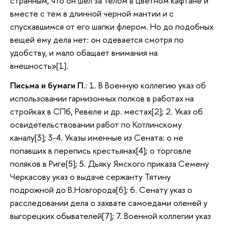
странным, что он шел за телом в цветном кафтане и
вместе с тем в длинной черной мантии и с
спускавшимся от его шапки флером. Но до подобных
вещей ему дела нет: он одевается смотря по
удобству, и мало обащает внимания на
внешность»[1].
Письма и бумаги П.
: 1. В Военную коллегию указ об
использовании гарнизонных полков в работах на
стройках в СПб, Ревеле и др. местах[2]; 2. Указ об
освидетельствовании работ по Котлинскому
каналу[3]; 3-4. Указы именные из Сената: о не
попавших в перепись крестьянах[4]; о торговле
поляков в Риге[5]; 5. Дьяку Ямского приказа Семену
Черкасову указ о выдаче сержанту Тятину
подрожной до В.Новгорода[6]; 6. Сенату указ о
расследовании дела о захвате самоедами оленей у
выгорецких обывателей[7]; 7. Военной коллегии указ