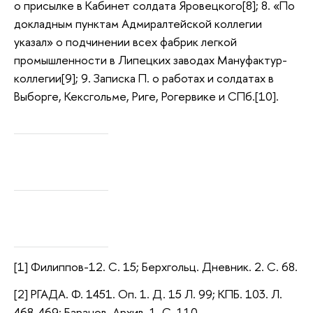
о присылке в Кабинет солдата Яровецкого[8]; 8. «По
докладным пунктам Адмиралтейской коллегии
указал» о подчинении всех фабрик легкой
промышленности в Липецких заводах Мануфактур-
коллегии[9]; 9. Записка П. о работах и солдатах в
Выборге, Кексгольме, Риге, Рогервике и СПб.[10].
[1] Филиппов-12. С. 15; Берхгольц. Дневник. 2. С. 68.
[2] РГАДА. Ф. 1451. Оп. 1. Д. 15 Л. 99; КПБ. 103. Л.
468-469; Баранов. Архив. 1. С. 110.