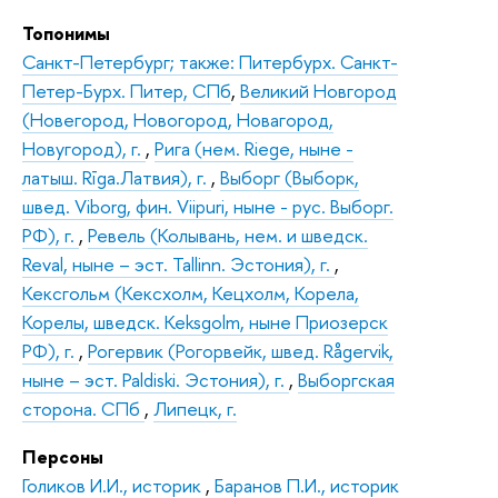
Топонимы
Санкт-Петербург; также: Питербурх. Санкт-
Петер-Бурх. Питер, СПб
,
Великий Новгород
(Новегород, Новогород, Новагород,
Новугород), г.
,
Рига (нем. Riege, ныне -
латыш. Rīga.Латвия), г.
,
Выборг (Выборк,
швед. Viborg, фин. Viipuri, ныне - рус. Выборг.
РФ), г.
,
Ревель (Колывань, нем. и шведск.
Reval, ныне – эст. Tallinn. Эстония), г.
,
Кексгольм (Кексхолм, Кецхолм, Корела,
Корелы, шведск. Keksgolm, ныне Приозерск
РФ), г.
,
Рогервик (Рогорвейк, швед. Rågervik,
ныне – эст. Paldiski. Эстония), г.
,
Выборгская
сторона. СПб
,
Липецк, г.
Персоны
Голиков И.И., историк
,
Баранов П.И., историк