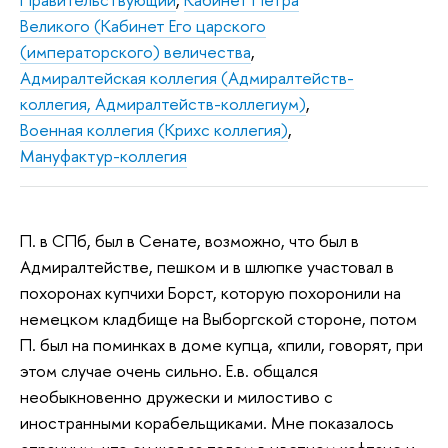
Великого (Кабинет Его царского
(императорского) величества
,
Адмиралтейская коллегия (Адмиралтейств-
коллегия, Адмиралтейств-коллегиум)
,
Военная коллегия (Крихс коллегия)
,
Мануфактур-коллегия
П. в СПб, был в Сенате, возможно, что был в
Адмиралтействе, пешком и в шлюпке участовал в
похоронах купчихи Борст, которую похоронили на
немецком кладбище на Выборгской стороне, потом
П. был на поминках в доме купца, «пили, говорят, при
этом случае очень сильно. Е.в. общался
необыкновенно дружески и милостиво с
иностранными корабельщиками. Мне показалось