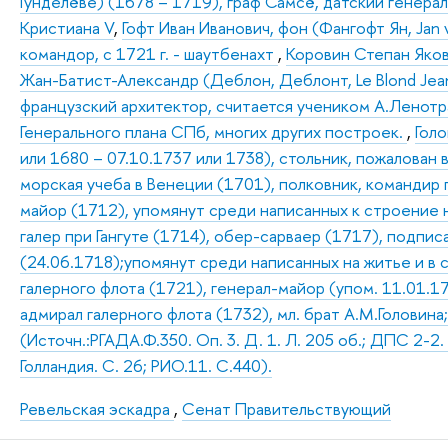
Гунделёве) (1678 – 1719), граф Самсё, датский генера
Кристиана V
,
Гофт Иван Иванович, фон (Фангофт Ян, Jan 
командор, с 1721 г. - шаутбенахт
,
Коровин Степан Яков
Жан-Батист-Александр (Деблон, Деблонт, Le Blond Jean
французский архитектор, считается учеником А.Ленотра,
Генерального плана СПб, многих других построек.
,
Гол
или 1680 – 07.10.1737 или 1738), стольник, пожалован 
морская учеба в Венеции (1701), полковник, командир 
майор (1712), упомянут среди написанных к строение н
галер при Гангуте (1714), обер-сарваер (1717), подпи
(24.06.1718);упомянут среди написанных на житье и в 
галерного флота (1721), генерал-майор (упом. 11.01.17
адмирал галерного флота (1732), мл. брат А.М.Головина
(Источн.:РГАДА.Ф.350. Оп. 3. Д. 1. Л. 205 об.; ДПС 2-2
Голландия. С. 26; РИО.11. С.440).
Ревельская эскадра
,
Сенат Правительствующий