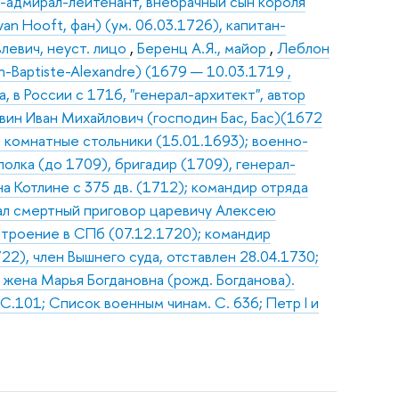
л-адмирал-лейтенант, внебрачный сын короля
van Hooft, фан) (ум. 06.03.1726), капитан-
левич, неуст. лицо
,
Беренц А.Я., майор
,
Леблон
-Baptiste-Alexandre) (1679 — 10.03.1719 ,
 в России с 1716, "генерал-архитект", автор
овин Иван Михайлович (господин Бас, Бас)(1672
в комнатные стольники (15.01.1693); военно-
полка (до 1709), бригадир (1709), генерал-
а Котлине с 375 дв. (1712); командир отряда
сал смертный приговор царевичу Алексею
строение в СПб (07.12.1720); командир
22), член Вышнего суда, отставлен 28.04.1730;
; жена Марья Богдановна (рожд. Богданова).
. С.101; Список военным чинам. С. 636; Петр I и