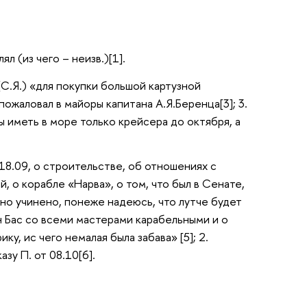
л (из чего – неизв.)[1].
(С.Я.) «для покупки большой картузной
 пожаловал в майоры капитана А.Я.Беренца[3]; 3.
ры иметь в море только крейсера до октября, а
 18.09, о строительстве, об отношениях с
 о корабле «Нарва», о том, что был в Сенате,
ядно учинено, понеже надеюсь, что лутче будет
н Бас со всеми мастерами карабельными и о
у, ис чего немалая была забава» [5]; 2.
зу П. от 08.10[6].