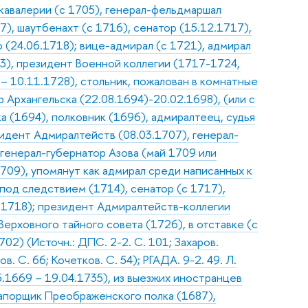
 кавалерии (с 1705), генерал-фельдмаршал
7), шаутбенахт (с 1716), сенатор (15.12.1717),
(24.06.1718); вице-адмирал (с 1721), адмирал
03), президент Военной коллегии (1717-1724,
 10.11.1728), стольник, пожалован в комнатные
 Архангельска (22.08.1694)-20.02.1698), (или с
а (1694), полковник (1696), адмиралтеец, судья
зидент Адмиралтейств (08.03.1707), генерал-
 генерал-губернатор Азова (май 1709 или
709), упомянут как адмирал среди написанных к
 под следствием (1714), сенатор (с 1717),
.1718); президент Адмиралтейств-коллегии
Верховного тайного совета (1726), в отставке (с
02) (Источн.: ДПС. 2-2. С. 101; Захаров.
. С. 66; Кочетков. С. 54); РГАДА. 9-2. 49. Л.
5.1669 – 19.04.1735), из выезжих иностранцев
рапорщик Преображенского полка (1687),