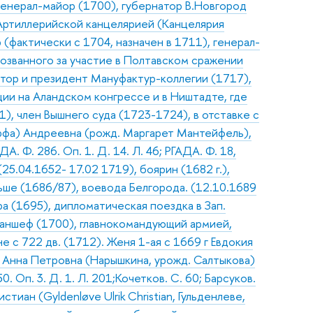
генерал-майор (1700), губернатор В.Новгород
Артиллерийской канцелярией (Канцелярия
(фактически с 1704, назначен в 1711), генерал-
возванного за участие в Полтавском сражении
атор и президент Мануфактур-коллегии (1717),
ции на Аландском конгрессе и в Ништадте, где
), член Вышнего суда (1723-1724), в отставке с
рфа) Андреевна (рожд. Маргарет Мантейфель),
ДА. Ф. 286. Оп. 1. Д. 14. Л. 46; РГАДА. Ф. 18,
5.04.1652- 17.02 1719), боярин (1682 г.),
льше (1686/87), воевода Белгорода. (12.10.1689
а (1695), дипломатическая поездка в Зап.
-аншеф (1700), главнокомандующий армией,
 с 722 дв. (1712). Женя 1-ая с 1669 г Евдокия
 г Анна Петровна (Нарышкина, урожд. Салтыкова)
. Оп. 3. Д. 1. Л. 201;Кочетков. С. 60; Барсуков.
тиан (Gyldenløve Ulrik Christian, Гульденлеве,