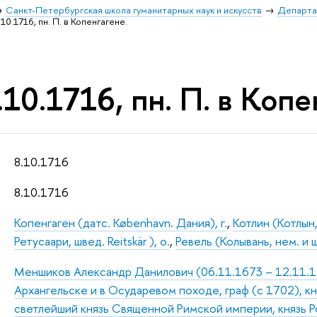
Санкт-Петербургская школа гуманитарных наук и искусств
Департа
10.1716, пн. П. в Копенгагене.
10.1716, пн. П. в Копе
8.10.1716
8.10.1716
Копенгаген (датс. København. Дания), г.
,
Котлин (Котлын,
Ретусаари, швед. Reitskär ), о.
,
Ревель (Колывань, нем. и шв
Меншиков Александр Данилович (06.11.1673 – 12.11.172
Архангельске и в Осударевом походе, граф (с 1702), к
светлейший князь Священной Римской империи, князь Р