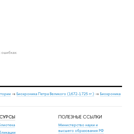
 ошибках.
стории
→
Биохроника Петра Великого (1672-1725 гг.)
→
Биохроника
ЕСУРСЫ
ПОЛЕЗНЫЕ ССЫЛКИ
блиотека
Министерство науки и
высшего образования РФ
бликации