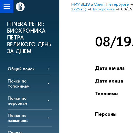
НИУ ВШЭ в Санкт-Петербурге
1725 гг.)
Биохроника
08/19.
ITINERA PETRI:
БИОХРОНИКА
08/19.
ПЕТРА
ВЕЛИКОГО ДЕНЬ
ЗА ДНЕМ
Дата начала
Общий поиск
Дата конца
Поиск по
топонимам
Топонимы
Поиск по
персонам
Персоны
Поиск по
названиям
Список