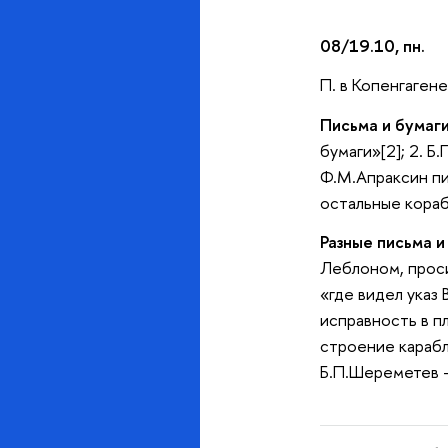
08/19.10, пн.
П. в Копенгагене
Письма и бумаги
бумаги»[2]; 2. Б
Ф.М.Апраксин пис
остальные корабл
Разные письма и
Леблоном, проси
«где видел указ
исправность в п
строение карабле
Б.П.Шереметев – 