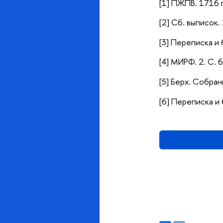
[1] ПЖПВ. 1716 г
[2] Сб. выписок. 
[3] Переписка и 
[4] МИРФ. 2. С. 
[5] Берх. Собран
[6] Переписка и 