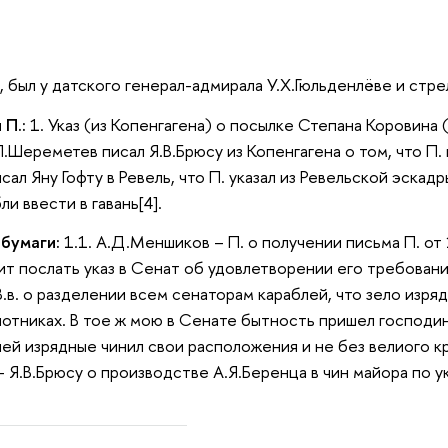
, был у датского генерал-адмирала У.Х.Гюльденлёве и стреля
 П.:
1. Указ (из Копенгагена) о посылке Степана Коровина 
.П.Шереметев писал Я.В.Брюсу из Копенгагена о том, что П.
ал Яну Гофту в Ревель, что П. указал из Ревельской эскад
и ввести в гавань[4].
 бумаги:
1.1. А.Д.Меншиков – П. о получении письма П. от
т послать указ в Сенат об удовлетворении его требований,
 В.в. о разделении всем сенаторам караблей, что зело изр
лотниках. В тое ж мою в Сенате бытность пришел господи
й изрядные чинил свои расположения и не без велиого крик
Я.В.Брюсу о производстве А.Я.Беренца в чин майора по ука