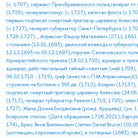
(с. 1707), сержант Преображенского полка,генерал от
(1709), генералиссимус (с 1727), капитан флота (с 170
первым подписал смертный приговор царевичу Алексею 
(с 1727), генерал-губернатор Санкт-Петербурга (с 17
1726-1727).
,
Апраксин Федор Матвеевич (27.11.1661 –
стольники (15.01.1693), двинской воевода и губернатор
12.12.1693 по 05.12.1697),поручик Семеновского полк
Адмиралтейского приказа (18.02.1700), адмирал и пре
адмирал, действительный тайный советник (май 1709),
06.02.1710 - 1719), граф (вместе с П.М.Апраксиным)(1
строение на Котлине с 355 дв. (1712), боярин (1713?),
подписал смертный приговор царевичу Алексею (24.06
(1717), генерал-губернатор Ревеля (1719, 1720), член 
1727). Жена Домна Богдановна (рожд. Хрущева), (ум. 17
Боярские списки. (Дата обращения 17.06.2021); Барсуков
174).
,
Брюс Яков Виллимович (James Daniel Bruce) (01.0
(шотландец королевской крови), в потешных (1683), п