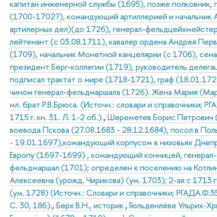
капитан инженерной службы (1695), позже полковник, 
(1700-1702?), командующий артиллерией и начальник 
артилерных дел)(до 1726), генерал-фельдцейхмейстер 
лейтенант (с 03.08.1711), кавалер ордена Андрея Пер
(1709), начальник Монетной канцелярии (с 1706), сен
президент Берг-коллегии (1719), руководитель делега
подписал трактат о мире (1718-1721), граф (18.01.1721
чином генерал-фельдмаршала (1726). Жена Мария (Ма
мл. брат Р.В.Брюса. (Источн.: словари и справочники; РГА
1715 г. кн. 31. Л. 1-2 об.).
,
Шереметев Борис Петрович (2
воевода Пскова (27.08.1683 - 28.12.1684), посол в По
- 19.01.1697),командующий корпусом в низовьях Днепр
Европу (1697-1699) , командующий конницей, генерал
фельдмаршал (1701); определен к поселению на Котлине
Алексеевна (урожд. Чирикова) (ум. 1703); 2-ая с 1713
(ум. 1728) (Источн.: Словари и справочники; РГАДА.Ф.350
С. 30, 186).
,
Берх В.Н., историк
,
Гюльденлёве Ульрих-Хрис