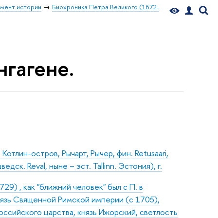
мент истории
Биохроника Петра Великого (1672-
нгагене.
 Котлин-остров, Рычарт, Рычер, фин. Retusaari,
едск. Reval, ныне – эст. Tallinn. Эстония), г.
9) , как "ближний человек" был с П. в
нязь Священной Римской империи (с 1705),
оссийского царства, князь Ижорский, светлость