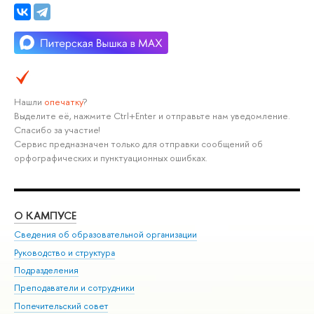
Нашли
опечатку
?
Выделите её, нажмите Ctrl+Enter и отправьте нам уведомление.
Спасибо за участие!
Сервис предназначен только для отправки сообщений об
орфографических и пунктуационных ошибках.
О КАМПУСЕ
ОБ
Сведения об образовательной организации
Мер
Руководство и структура
Мер
Подразделения
Дов
Преподаватели и сотрудники
Ол
Попечительский совет
При