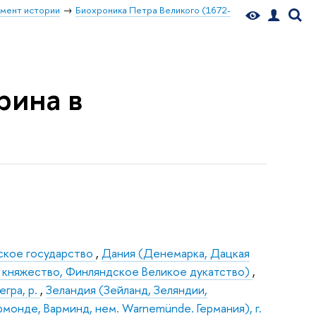
мент истории
Биохроника Петра Великого (1672-
рина в
йское государство
,
Дания (Денемарка, Дацкая
 княжество, Финляндское Великое дукатство)
,
егра, р.
,
Зеландия (Зейланд, Зеляндии,
монде, Варминд, нем. Warnemünde. Германия), г.