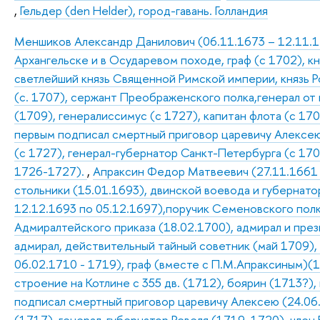
,
Гельдер (den Helder), город-гавань. Голландия
Меншиков Александр Данилович (06.11.1673 – 12.11.172
Архангельске и в Осударевом походе, граф (с 1702), к
светлейший князь Священной Римской империи, князь Р
(с. 1707), сержант Преображенского полка,генерал от
(1709), генералиссимус (с 1727), капитан флота (с 170
первым подписал смертный приговор царевичу Алексею 
(с 1727), генерал-губернатор Санкт-Петербурга (с 17
1726-1727).
,
Апраксин Федор Матвеевич (27.11.1661 –
стольники (15.01.1693), двинской воевода и губернатор
12.12.1693 по 05.12.1697),поручик Семеновского полк
Адмиралтейского приказа (18.02.1700), адмирал и пре
адмирал, действительный тайный советник (май 1709),
06.02.1710 - 1719), граф (вместе с П.М.Апраксиным)(1
строение на Котлине с 355 дв. (1712), боярин (1713?),
подписал смертный приговор царевичу Алексею (24.06
(1717), генерал-губернатор Ревеля (1719, 1720), член 