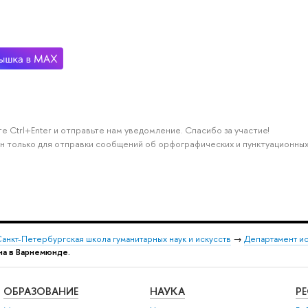
е Ctrl+Enter и отправьте нам уведомление. Спасибо за участие!
н только для отправки сообщений об орфографических и пунктуационных
анкт-Петербургская школа гуманитарных наук и искусств
→
Департамент и
ина в Варнемюнде.
ОБРАЗОВАНИЕ
НАУКА
Р