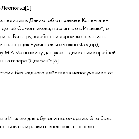
л-Леопольд[1].
экспедиции в Данию: об отправке в Копенгаген
е детей Семенникова, посланным в Италию*; о
и на Вытегру, «дабы они даром желованья не
ним прапорщик Румянцев возможно Федор),
ору М.А.Матюшкину дан указ о движении кораблей
ы на галере "Делфин"»[3].
стоим без жадного действа за неполучением от
ны в Италию для обучения коммерции. Это была
енствовать и развить внешнюю торговлю