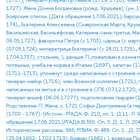
1727). Жена Домна Богдановна (рожд. Хрущева), (ум. 17
Боярские списки. (Дата обращения 17.06.2021); Барсуков
174).
,
Екатерина Алексеевна (Скавронская Марта, Крузе
Васильевская, Васильефская, Катерина-сама-третья, Мат
06.05.1727), фаворитка Петра (с 1703), царица (с март
(07.05.1724), императрица Екатерина I (с 28.01.1725).
,
17.04.1737), стольник, ), денщик П.,пожалован в комна
потешных, учеба на моряка в Италии (1697), капитан (
(1711-1713), упомянут среди написанных к строение на
генерал-майор (1716), член Военной коллегии (1721),
написанных на житье и в строение в СПб (07.12.1720;
генерал-аншеф (06.05.1727?), подполковник гвардии (1
Родственник П. Жена: с. 1721 Софья Дмитриевна (в пе
(1700 - 1767). (Источн.: РГАДА. Ф. 210, оп. 1. Д 11. Л. 
обращения 17.06.2021);РГАДА.Ф.350. Оп. 3. Д. 1. Л. 204
Исторические рассказы. 565; РГВИА. Ф. 489. Оп. 1 . Д. 7
(25.04.1652- 17.02 1719), боярин (1682 г.), воевода Пс