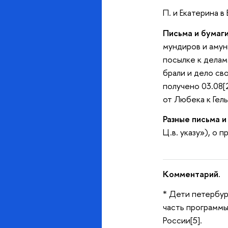
П. и Екатерина 
Письма и бумаги
мундиров и амун
посылке к делам
брали и дело св
получено 03.08[
от Любека к Гель
Разные письма и
Ц.в. указу»), о 
Комментарий.
* Дети петербур
часть программы
России[5].