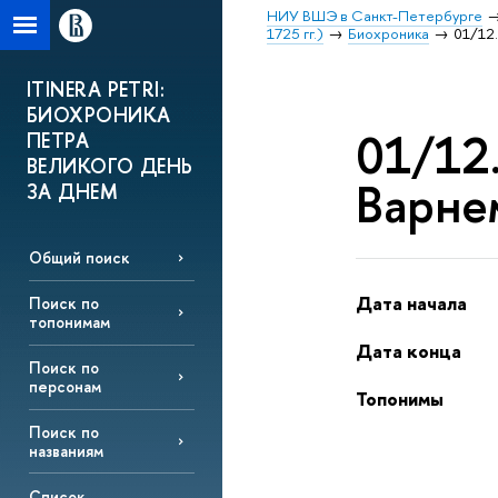
НИУ ВШЭ в Санкт-Петербурге
1725 гг.)
Биохроника
01/12.
ITINERA PETRI:
БИОХРОНИКА
01/12.
ПЕТРА
ВЕЛИКОГО ДЕНЬ
Варне
ЗА ДНЕМ
Общий поиск
Дата начала
Поиск по
топонимам
Дата конца
Поиск по
персонам
Топонимы
Поиск по
названиям
Список