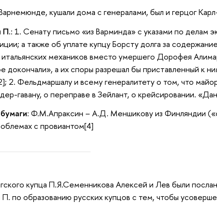
в Варнемюнде, кушали дома с генералами, был и герцог Кар
 П.
: 1. Сенату письмо «из Варминда» с указами по делам 
иции; а также об уплате купцу Борсту долга за содержани
 итальянских механиков вместо умершего Дорофея Алимар
ое докончали», а их споры разрешал бы приставленный к 
2]; 2. Фельдмаршалу и всему генералитету о том, что май
дер-гавану, о переправе в Зейлант, о крейсировании. «Дан
 бумаги
: Ф.М.Апраксин – А.Д. Меншикову из Финляндии («
проблемах с провиантом[4]
гского купца П.Я.Семенникова Алексей и Лев были посла
 П. по образованию русских купцов с тем, чтобы усоверш