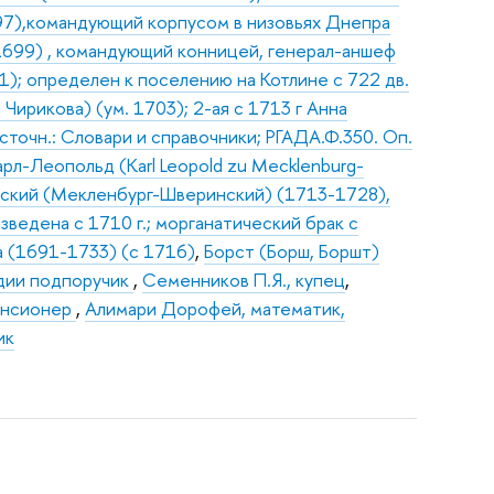
697),командующий корпусом в низовьях Днепра
-1699) , командующий конницей, генерал-аншеф
); определен к поселению на Котлине с 722 дв.
Чирикова) (ум. 1703); 2-ая с 1713 г Анна
сточн.: Словари и справочники; РГАДА.Ф.350. Оп.
арл-Леопольд (Karl Leopold zu Mecklenburg-
ргский (Мекленбург-Шверинский) (1713-1728),
ведена с 1710 г.; морганатический брак с
 (1691-1733) (с 1716)
,
Борст (Борш, Боршт)
дии подпоручик
,
Семенников П.Я., купец
,
енсионер
,
Алимари Дорофей, математик,
ик