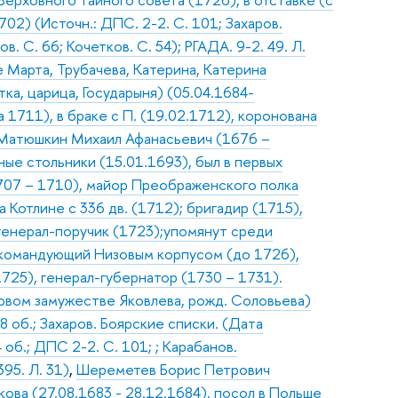
02) (Источн.: ДПС. 2-2. С. 101; Захаров.
. С. 66; Кочетков. С. 54); РГАДА. 9-2. 49. Л.
 Марта, Трубачева, Катерина, Катерина
ка, царица, Государыня) (05.04.1684-
а 1711), в браке с П. (19.02.1712), коронована
Матюшкин Михаил Афанасьевич (1676 –
тные стольники (15.01.1693), был в первых
1707 – 1710), майор Преображенского полка
 Котлине с 336 дв. (1712); бригадир (1715),
 генерал-поручик (1723);упомянут среди
, командующий Низовым корпусом (до 1726),
725), генерал-губернатор (1730 – 1731).
рвом замужестве Яковлева, рожд. Соловьева)
58 об.; Захаров. Боярские списки. (Дата
 об.; ДПС 2-2. С. 101; ; Карабанов.
395. Л. 31)
,
Шереметев Борис Петрович
кова (27.08.1683 - 28.12.1684), посол в Польше