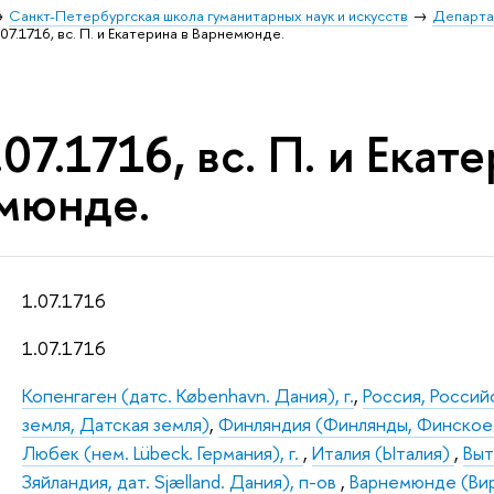
Санкт-Петербургская школа гуманитарных наук и искусств
Департа
07.1716, вс. П. и Екатерина в Варнемюнде.
07.1716, вс. П. и Екате
мюнде.
1.07.1716
1.07.1716
Копенгаген (датс. København. Дания), г.
,
Россия, Росси
земля, Датская земля)
,
Финляндия (Финлянды, Финское
Любек (нем. Lübeck. Германия), г.
,
Италия (Ыталия)
,
Выт
Зяйландия, дат. Sjælland. Дания), п-ов
,
Варнемюнде (Вир