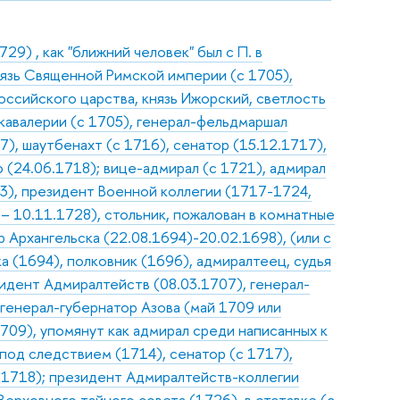
9) , как "ближний человек" был с П. в
нязь Священной Римской империи (с 1705),
оссийского царства, князь Ижорский, светлость
 кавалерии (с 1705), генерал-фельдмаршал
7), шаутбенахт (с 1716), сенатор (15.12.1717),
(24.06.1718); вице-адмирал (с 1721), адмирал
03), президент Военной коллегии (1717-1724,
 10.11.1728), стольник, пожалован в комнатные
 Архангельска (22.08.1694)-20.02.1698), (или с
а (1694), полковник (1696), адмиралтеец, судья
зидент Адмиралтейств (08.03.1707), генерал-
 генерал-губернатор Азова (май 1709 или
709), упомянут как адмирал среди написанных к
 под следствием (1714), сенатор (с 1717),
.1718); президент Адмиралтейств-коллегии
Верховного тайного совета (1726), в отставке (с