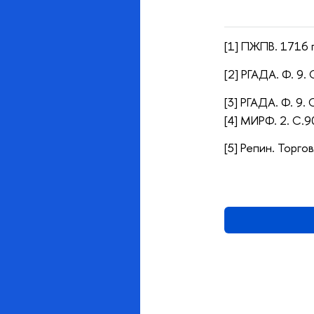
[1] ПЖПВ. 1716 г
[2] РГАДА. Ф. 9. 
[3] РГАДА. Ф. 9. О
[4] МИРФ. 2. С.9
[5] Репин. Торго