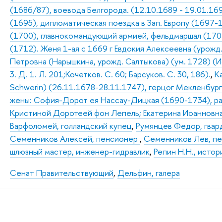
(1686/87), воевода Белгорода. (12.10.1689 - 19.01.1
(1695), дипломатическая поездка в Зап. Европу (1697
(1700), главнокомандующий армией, фельдмаршал (1701
(1712). Женя 1-ая с 1669 г Евдокия Алексеевна (урожд. 
Петровна (Нарышкина, урожд. Салтыкова) (ум. 1728) (И
3. Д. 1. Л. 201;Кочетков. С. 60; Барсуков. С. 30, 186).
,
К
Schwerin) (26.11.1678-28.11.1747), герцог Мекленбу
жены: София-Дорот ея Нассау-Дицкая (1690-1734), раз
Кристиной Доротеей фон Лепель; Екатерина Иоанновна
Варфоломей, голландский купец
,
Румянцев Федор, гвар
Семенников Алексей, пенсионер
,
Семенников Лев, п
шлюзный мастер, инженер-гидравлик
,
Репин Н.Н., истор
Сенат Правительствующий
,
Дельфин, галера