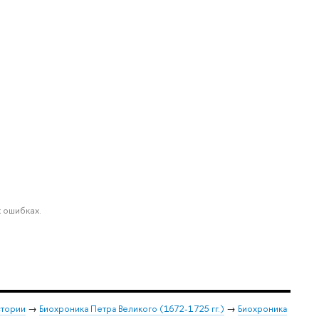
 ошибках.
стории
→
Биохроника Петра Великого (1672-1725 гг.)
→
Биохроника