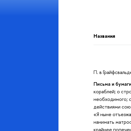
Названия
П. в Грайфсвальд
Письма и бумаги
кораблей; о стр
необходимого; о
действиями союз
«Я ныне отъезжа
нанимать матрос
крайнее попечен