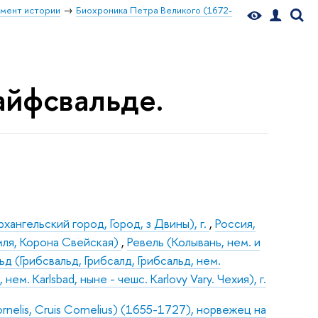
мент истории
Биохроника Петра Великого (1672-
райфсвальде.
хангельский город, Город, з Двины), г.
,
Россия,
ля, Корона Свейская)
,
Ревель (Колывань, нем. и
ьд (Грибсвальд, Грибсалд, Грибсальд, нем.
м. Karlsbad, ныне - чешс. Karlovy Vary. Чехия), г.
rnelis, Cruis Cornelius) (1655-1727), норвежец на