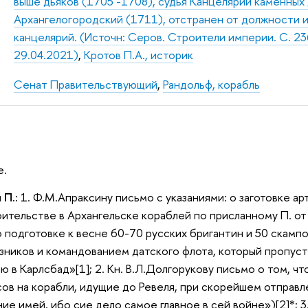
выше дьяков (1705 -1708), судья Канцелярии каменных
Архангелогородский (1711), отстранен от должности и
канцелярий. (Источн: Серов. Строители империи. С. 23
29.04.2021)
,
Кротов П.А., историк
Сенат Правительствующий
,
Рандольф, корабль
е.
 П.:
1. Ф.М.Апраксину письмо с указаниями: о заготовке ар
оительстве в Архангельске кораблей по присланному П. от
 подготовке к весне 60-70 русских бригантин и 50 скампо
ников и командованием датского флота, который пропусти
ю в Карлсбад»[1]; 2. Кн. В.Л.Долгорукову письмо о том, ч
ов на корабли, идущие до Ревеля, при скорейшем отправле
ие имей, ибо сие дело самое главное в сей войне»)[2]*; 3