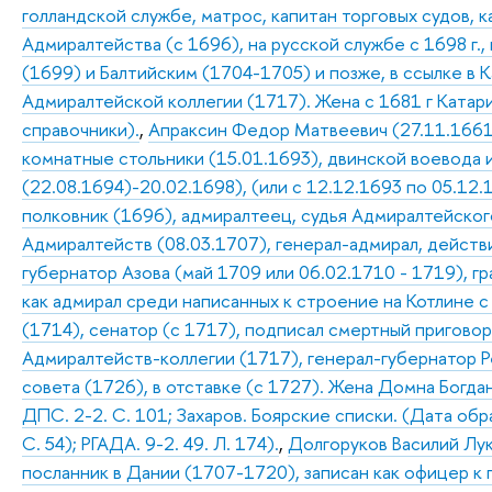
голландской службе, матрос, капитан торговых судов,
Адмиралтейства (с 1696), на русской службе с 1698 г
(1699) и Балтийским (1704-1705) и позже, в ссылке в 
Адмиралтейской коллегии (1717). Жена с 1681 г Катари
справочники).
,
Апраксин Федор Матвеевич (27.11.1661 
комнатные стольники (15.01.1693), двинской воевода 
(22.08.1694)-20.02.1698), (или с 12.12.1693 по 05.12
полковник (1696), адмиралтеец, судья Адмиралтейского
Адмиралтейств (08.03.1707), генерал-адмирал, действ
губернатор Азова (май 1709 или 06.02.1710 - 1719), г
как адмирал среди написанных к строение на Котлине с
(1714), сенатор (с 1717), подписал смертный пригово
Адмиралтейств-коллегии (1717), генерал-губернатор Р
совета (1726), в отставке (с 1727). Жена Домна Богдан
ДПС. 2-2. С. 101; Захаров. Боярские списки. (Дата обр
С. 54); РГАДА. 9-2. 49. Л. 174).
,
Долгоруков Василий Луки
посланник в Дании (1707-1720), записан как офицер к