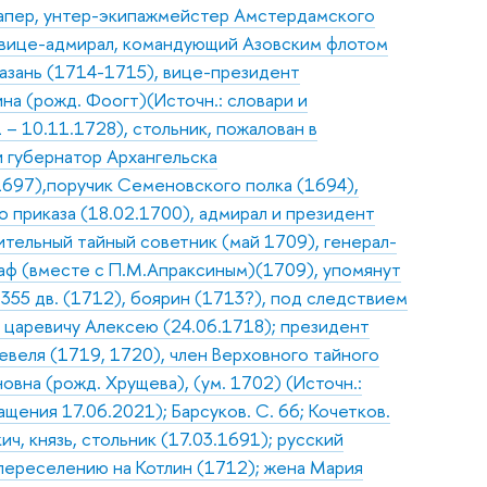
 капер, унтер-экипажмейстер Амстердамского
., вице-адмирал, командующий Азовским флотом
Казань (1714-1715), вице-президент
на (рожд. Фоогт)(Источн.: словари и
– 10.11.1728), стольник, пожалован в
и губернатор Архангельска
.1697),поручик Семеновского полка (1694),
 приказа (18.02.1700), адмирал и президент
ительный тайный советник (май 1709), генерал-
раф (вместе с П.М.Апраксиным)(1709), упомянут
 355 дв. (1712), боярин (1713?), под следствием
р царевичу Алексею (24.06.1718); президент
евеля (1719, 1720), член Верховного тайного
овна (рожд. Хрущева), (ум. 1702) (Источн.:
ащения 17.06.2021); Барсуков. С. 66; Кочетков.
ч, князь, стольник (17.03.1691); русский
 переселению на Котлин (1712); жена Мария