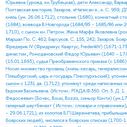
Юрьевна (урожд. кн.Трубецкая), дети Александр, Варвар
Полтавская виктория; Захаров. «Написан я…». С. 959; Д
князь (ум. 26.06.1712), стольник (1680), комнатный ст
(1684), воевода В.Новгорода (1684/85 – 1685/86 или 2
1710), с сыном кн. Петром. Жена Марфа Яковлевна (рож
Маршал По. С. 462; Барсуков. С. 155, 242; Захаров. Бо
Фредерик IV (Фридрикус Квартус, FrederikIV) (1671-17
династии
,
Ромодановский Федор Юрьевич (1640 – 17.09
(15.01.1693), судья Преображенского приказа (с 1686)
Носил множество прозвищ (князь-кесарь, генералиссимус
Плешбургский, царь и государь Плеспурхъский); упомян
сыном с 1231 дв. (1712); упомянут среди написанных н
Евдокия Васильевна. (Источн.: РГАДА.Ф.350. Оп. 3. Д. 1.
Федосеевич (Бочес, Bousi, Bozzis, синьор Конти) (ум.171
галерный шаутбенахт ( Источн.: словари и справочники)
– 29.06.1721), из холопов Б.П.Шереметева, прибыльщик
боярских людей), числился в боярских списках (1700-