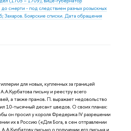
 дел (1705 – 1709), вице-губернатор
 до смерти - под следствием разных розыскных
6; Захаров. Боярские списки. Дата обращения
тиллерии для новых, купленных за границей
 А.А.Курбатова письму и реестру всего
вей, а также прамов. П. выражает недовольство
л 10-тысячный десант шведов. О своих планах:
тобы он просил у короля Фредерика IV разрешении
нии их в Россию («Для Бога, в сем отправлении
. А.А.Курбатову письмо о получении его письма и