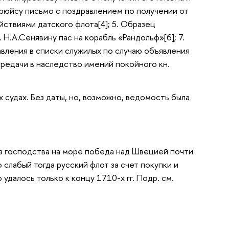
Крюйсу письмо с поздравлением по получении от
ствиями датского флота[4]; 5. Образец
 Н.А.Сенявину пас на корабль «Рандольф»[6]; 7.
вления в списки служилых по случаю объявления
передачи в наследство имений покойного кн.
 судах. Без даты, но, возможно, ведомость была
ез господства на море победа над Швецией почти
слабый тогда русский флот за счет покупки и
далось только к концу 1710-х гг. Подр. см.