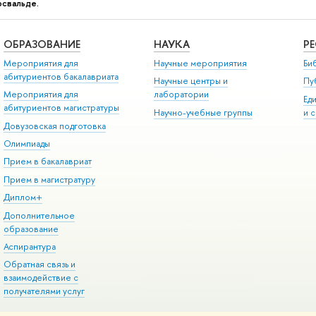
фсвальде.
ОБРАЗОВАНИЕ
НАУКА
Р
Мероприятия для
Научные мероприятия
Би
абитуриентов бакалавриата
Научные центры и
Пу
Мероприятия для
лаборатории
Ед
абитуриентов магистратуры
Научно-учебные группы
и 
Довузовская подготовка
Олимпиады
Прием в бакалавриат
Прием в магистратуру
Диплом+
Дополнительное
образование
Аспирантура
Обратная связь и
взаимодействие с
получателями услуг