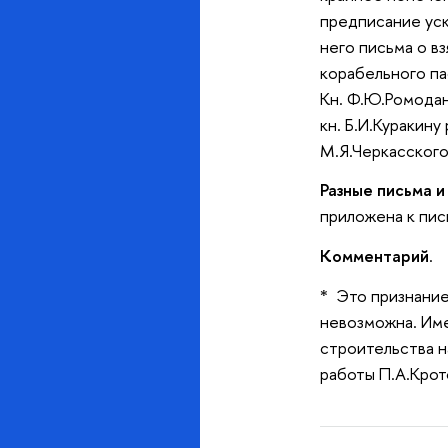
предписание уск
него письма о в
корабельного пас
Кн. Ф.Ю.Ромодан
кн. Б.И.Куракину
М.Я.Черкасского
Разные письма и
приложена к пись
Комментарий
.
* Это признание
невозможна. Име
строительства н
работы П.А.Кро