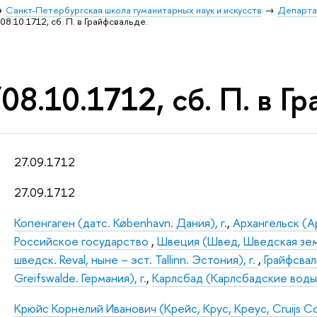
Санкт-Петербургская школа гуманитарных наук и искусств
Департа
08.10.1712, сб. П. в Грайфсвальде.
08.10.1712, сб. П. в Г
27.09.1712
27.09.1712
Копенгаген (датс. København. Дания), г.
,
Архангельск (Ар
Российское государство
,
Швеция (Швед, Шведская зем
шведск. Reval, ныне – эст. Tallinn. Эстония), г.
,
Грайфсвал
Greifswalde. Германия), г.
,
Карлсбад (Карлсбадские воды, не
Крюйс Корнелий Иванович (Крейс, Крус, Креус, Cruijs Co