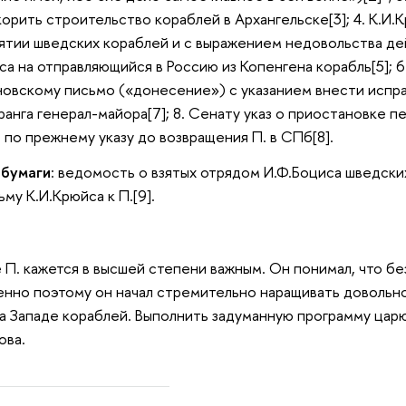
орить строительство кораблей в Архангельске[3]; 4. К.И.
зятии шведских кораблей и с выражением недовольства дей
а на отправляющийся в Россию из Копенгена корабль[5]; 6.
овскому письмо («донесение») с указанием внести испра
 ранга генерал-майора[7]; 8. Сенату указ о приостановке 
 по прежнему указу до возвращения П. в СПб[8].
 бумаги
: ведомость о взятых отрядом И.Ф.Боциса шведских
му К.И.Крюйса к П.[9].
 П. кажется в высшей степени важным. Он понимал, что б
нно поэтому он начал стремительно наращивать довольно 
а Западе кораблей. Выполнить задуманную программу царю у
това.