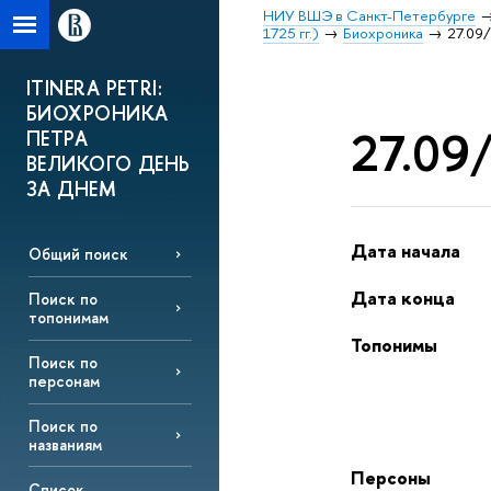
НИУ ВШЭ в Санкт-Петербурге
1725 гг.)
Биохроника
27.09/
ITINERA PETRI:
БИОХРОНИКА
27.09/
ПЕТРА
ВЕЛИКОГО ДЕНЬ
ЗА ДНЕМ
Дата начала
Общий поиск
Дата конца
Поиск по
топонимам
Топонимы
Поиск по
персонам
Поиск по
названиям
Персоны
Список