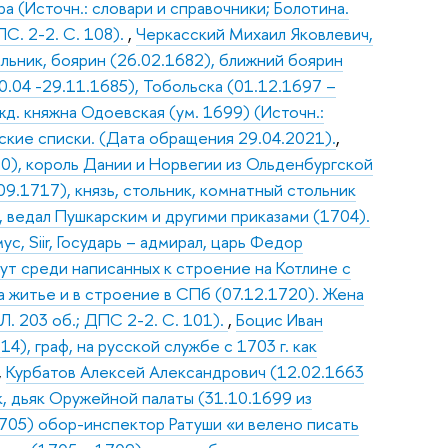
а (Источн.: словари и справочники; Болотина.
ПС. 2-2. С. 108).
,
Черкасский Михаил Яковлевич,
ольник, боярин (26.02.1682), ближний боярин
0.04 -29.11.1685), Тобольска (01.12.1697 –
д. княжна Одоевская (ум. 1699) (Источн.:
ярские списки. (Дата обращения 29.04.2021).
,
30), король Дании и Норвегии из Ольденбургской
.1717), князь, стольник, комнатный стольник
, ведал Пушкарским и другими приказами (1704).
, Siir, Государь – адмирал, царь Федор
ут среди написанных к строение на Котлине с
а житье и в строение в СПб (07.12.1720). Жена
 Л. 203 об.; ДПС 2-2. С. 101).
,
Боцис Иван
4), граф, на русской службе с 1703 г. как
,
Курбатов Алексей Александрович (12.02.1663
, дьяк Оружейной палаты (31.10.1699 из
1705) обор-инспектор Ратуши «и велено писать