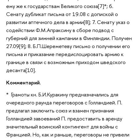
ему же к государствам Великого союза[7]*; 6.
Сенату дубликат письма от 19.08 с допиской о
развитии аптечного дела в армии[8]; 7. Сенату указ о
содействии Ф.М.Апраксину в сборе подвод с
губерний для зимней кампании в Финляндии. Получен
27.09[9]; 8. Б.П.Шереметеву письмо о получении его
письма и приказание передислоцировать армию к
границе в связи с возможным приходом шведского
десанта[10].
Комментарий.
* Грамоты кн. Б.И.Куракину предназначались для
очередного раунда переговоров с Голландией. П.
предлагал заключить союз и взамен признания
Голландией завоеваний П. предоставить в аренду
значительный воинский контингент для войны с
Францией. Но, как и раньше, переговоры не привели