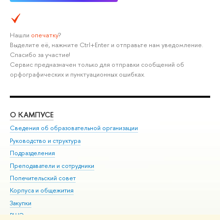
Нашли
опечатку
?
Выделите её, нажмите Ctrl+Enter и отправьте нам уведомление.
Спасибо за участие!
Сервис предназначен только для отправки сообщений об
орфографических и пунктуационных ошибках.
О КАМПУСЕ
ОБ
Сведения об образовательной организации
Мер
Руководство и структура
Мер
Подразделения
Дов
Преподаватели и сотрудники
Ол
Попечительский совет
При
Корпуса и общежития
При
Закупки
Ди
ВШЭ для студентов с ограниченными возможностями
До