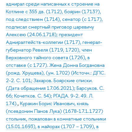
адмирал среди написанных к строение на
Котлине с 355 дв. (1712), боярин (1713?),
под следствием (1714), сенатор (с 1717),
подписал смертный приговор царевичу
Алексею (24.06.1718); президент
Адмиралтейств-коллегии (1717), генерал-
губернатор Ревеля (1719, 1720), член
Верховного тайного совета (1726), в
отставке (с 1727). Жена Домна Богдановна
(рожд. Хрущева), (ум. 1702) (Источн.: ДПС.
2-2. С. 101; Захаров. Боярские списки.
(Дата обращения 17.06.2021); Барсуков. С.
66; Кочетков. С. 54); РГАДА. 9-2. 49. Л.
174).
,
Куракин Борис Иванович, князь
(псевдоним Панов Лука) (1678-17.1.1727)
стольник, пожалован в комнатные стольники
(15.01.1693), в майорах (1707 – 1709), в