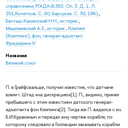
справочники; РГАДА.Ф.350. Оп. 3. Д. 1. Л.
201;Кочетков. С. 60; Барсуков. С. 30, 186).
,
Бантыш-Каменский Н.Н., историк
,
Мышлаевский А.З., историк
,
Клипинг
(Клеппинг), фон, генерал-адъютант
Фредерика IV
Названия
Великий союз
П. в Грайфсвальде, получил известие, что датчане
взяли г. Штад «на дискрецию»[1]. П., видимо, принял
прибывшего с этим известием датского генерал-
адъютанта фон Клипинга[2]. Тогда же П. виделся с кн.
Б.И.Куракиным и передал ему чертеж корабля, по
которому следовало в Голландии заказывать корабли