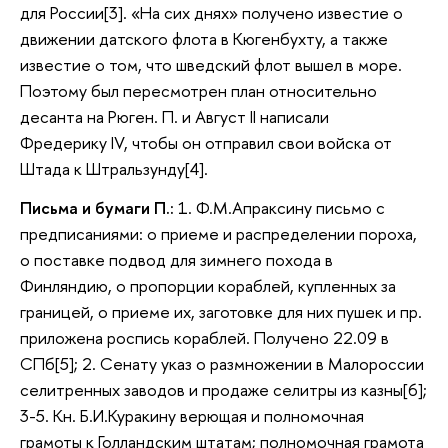
для России[3]. «На сих днях» получено известие о
движении датского флота в Кюгенбухту, а также
известие о том, что шведский флот вышел в море.
Поэтому был пересмотрен план относительно
десанта на Рюген. П. и Август II написали
Фредерику IV, чтобы он отправил свои войска от
Штада к Штральзунду[4].
Письма и бумаги П.:
1. Ф.М.Апраксину письмо с
предписаниями: о приеме и распределении пороха,
о поставке подвод для зимнего похода в
Финляндию, о пропорции кораблей, купленных за
границей, о приеме их, заготовке для них пушек и пр.
приложена роспись кораблей. Получено 22.09 в
СПб[5]; 2. Сенату указ о размножении в Малороссии
селитренных заводов и продаже селитры из казны[6];
3-5. Кн. Б.И.Куракину верющая и полномочная
грамоты к Голландским штатам; полномочная грамота