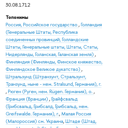
30.08.1712
Топонимы
Россия, Российское государство
,
Голландия
(Генеральные Штаты, Республика
соединенных провинций, Голландские
Штаты, Генеральные штаты, Штаты, Статы,
Нидерлянды, Голанская, Галанская земля)
,
Финляндия (Финлянды, Финское княжество,
Финляндское Великое дукатство)
,
Штральзунд (Штранзунт, Стральзунт,
Транзунд, ныне - нем. Stralsund, Германия), г.
,
Рюген (Руген, нем. Rügen. Германия), о.
,
Франция (Вранции)
,
Грайфсвальд
(Грибсвальд, Грибсалд, Грибсальд, нем.
Greifswalde. Германия), г.
,
Малая Россия
(Малороссия) см. Украина
,
Штаде (Штад,