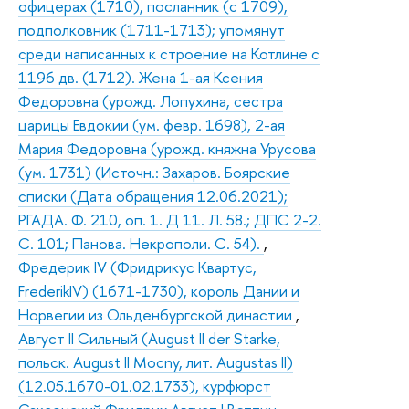
офицерах (1710), посланник (с 1709),
подполковник (1711-1713); упомянут
среди написанных к строение на Котлине с
1196 дв. (1712). Жена 1-ая Ксения
Федоровна (урожд. Лопухина, сестра
царицы Евдокии (ум. февр. 1698), 2-ая
Мария Федоровна (урожд. княжна Урусова
(ум. 1731) (Источн.: Захаров. Боярские
списки (Дата обращения 12.06.2021);
РГАДА. Ф. 210, оп. 1. Д 11. Л. 58.; ДПС 2-2.
С. 101; Панова. Некрополи. С. 54).
,
Фредерик IV (Фридрикус Квартус,
FrederikIV) (1671-1730), король Дании и
Норвегии из Ольденбургской династии
,
Август II Сильный (August II der Starke,
польск. August II Mocny, лит. Augustas II)
(12.05.1670-01.02.1733), курфюрст