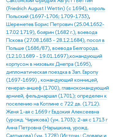
Саксонский Фридрих Август I Веттин
(Friedrich August I Wettin) (с 1694), король
Польский (1697-1706; 1709-1733)
,
Шереметев Борис Петрович (25.04.1652-
17.02 1719), боярин (1682 г.), воевода
Пскова (27.08.1683 - 28.12.1684), посол в
Польше (1686/87), воевода Белгорода.
(12.10.1689 - 19.01.1697),командующий
корпусом в низовьях Днепра (1695),
дипломатическая поездка в Зап. Европу
(1697-1699) , командующий конницей,
генерал-аншеф (1700), главнокомандующий
армией, фельдмаршал (1701); определен к
поселению на Котлине с 722 дв. (1712).
Женя 1-ая с 1669 г Евдокия Алексеевна
(урожд. Чирикова) (ум. 1703); 2-ая с 1713 г
Анна Петровна (Нарышкина, урожд.
Салтыкова) (ум. 1728) (Источн.: Словари и