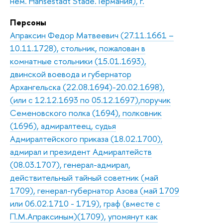
нем. Hansestadt Stade. Германия), г.
Персоны
Апраксин Федор Матвеевич (27.11.1661 –
10.11.1728), стольник, пожалован в
комнатные стольники (15.01.1693),
двинской воевода и губернатор
Архангельска (22.08.1694)-20.02.1698),
(или с 12.12.1693 по 05.12.1697),поручик
Семеновского полка (1694), полковник
(1696), адмиралтеец, судья
Адмиралтейского приказа (18.02.1700),
адмирал и президент Адмиралтейств
(08.03.1707), генерал-адмирал,
действительный тайный советник (май
1709), генерал-губернатор Азова (май 1709
или 06.02.1710 - 1719), граф (вместе с
П.М.Апраксиным)(1709), упомянут как