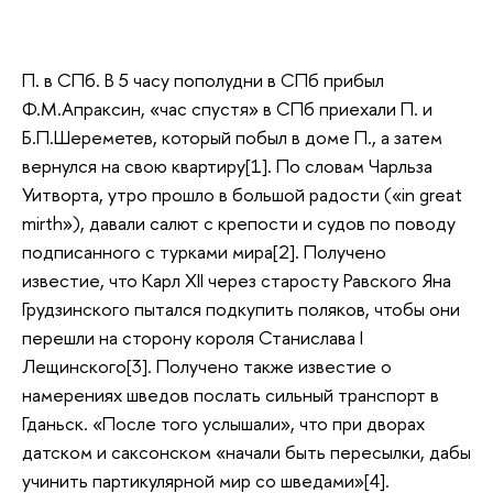
П. в СПб. В 5 часу пополудни в СПб прибыл
Ф.М.Апраксин, «час спустя» в СПб приехали П. и
Б.П.Шереметев, который побыл в доме П., а затем
вернулся на свою квартиру[1]. По словам Чарльза
Уитворта, утро прошло в большой радости («in great
mirth»), давали салют с крепости и судов по поводу
подписанного с турками мира[2]. Получено
известие, что Карл XII через старосту Равского Яна
Грудзинского пытался подкупить поляков, чтобы они
перешли на сторону короля Станислава I
Лещинского[3]. Получено также известие о
намерениях шведов послать сильный транспорт в
Гданьск. «После того услышали», что при дворах
датском и саксонском «начали быть пересылки, дабы
учинить партикулярной мир со шведами»[4].