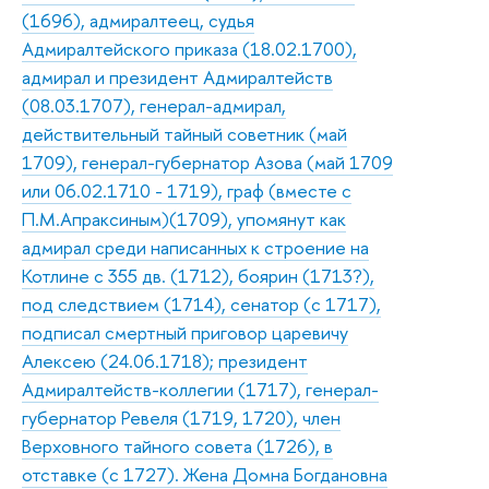
(1696), адмиралтеец, судья
Адмиралтейского приказа (18.02.1700),
адмирал и президент Адмиралтейств
(08.03.1707), генерал-адмирал,
действительный тайный советник (май
1709), генерал-губернатор Азова (май 1709
или 06.02.1710 - 1719), граф (вместе с
П.М.Апраксиным)(1709), упомянут как
адмирал среди написанных к строение на
Котлине с 355 дв. (1712), боярин (1713?),
под следствием (1714), сенатор (с 1717),
подписал смертный приговор царевичу
Алексею (24.06.1718); президент
Адмиралтейств-коллегии (1717), генерал-
губернатор Ревеля (1719, 1720), член
Верховного тайного совета (1726), в
отставке (с 1727). Жена Домна Богдановна