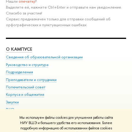
Нашли
опечатку
?
Выделите её, нажмите Ctrl+Enter и отправьте нам уведомление.
Спасибо за участие!
Сервис предназначен только для отправки сообщений об
орфографических и пунктуационных ошибках.
О КАМПУСЕ
ОБ
Сведения об образовательной организации
Мер
Руководство и структура
Мер
Подразделения
Дов
Преподаватели и сотрудники
Ол
Попечительский совет
При
Корпуса и общежития
При
Закупки
Ди
ВШЭ для студентов с ограниченными возможностями
До
здоровья и инвалидностью
Ас
Мы используем файлы cookies для улучшения работы сайта
Версия для слабовидящих
НИУ ВШЭ и большего удобства его использования. Более
Обр
подробную информацию об использовании файлов cookies
Единая платежная страница