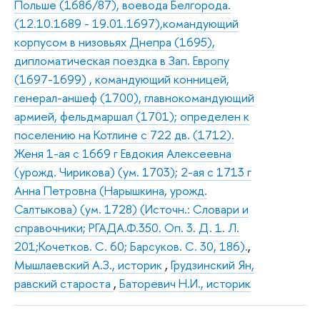
Польше (1686/87), воевода Белгорода.
(12.10.1689 - 19.01.1697),командующий
корпусом в низовьях Днепра (1695),
дипломатическая поездка в Зап. Европу
(1697-1699) , командующий конницей,
генерал-аншеф (1700), главнокомандующий
армией, фельдмаршал (1701); определен к
поселению на Котлине с 722 дв. (1712).
Женя 1-ая с 1669 г Евдокия Алексеевна
(урожд. Чирикова) (ум. 1703); 2-ая с 1713 г
Анна Петровна (Нарышкина, урожд.
Салтыкова) (ум. 1728) (Источн.: Словари и
справочники; РГАДА.Ф.350. Оп. 3. Д. 1. Л.
201;Кочетков. С. 60; Барсуков. С. 30, 186).
,
Мышлаевский А.З., историк
,
Грудзинский Ян,
равский староста
,
Баторевич Н.И., историк