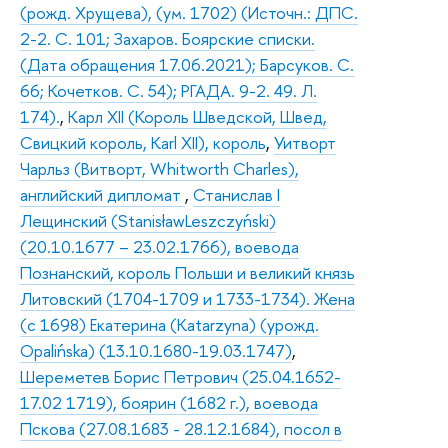
(рожд. Хрущева), (ум. 1702) (Источн.: ДПС.
2-2. С. 101; Захаров. Боярские списки.
(Дата обращения 17.06.2021); Барсуков. С.
66; Кочетков. С. 54); РГАДА. 9-2. 49. Л.
174).
,
Карл XII (Король Шведской, Швед,
Свицкий король, Karl XII), король
,
Уитворт
Чарльз (Витворт, Whitworth Charles),
английский дипломат
,
Станислав I
Лещинский (StanisławLeszczyński)
(20.10.1677 – 23.02.1766), воевода
Познанский, король Польши и великий князь
Литовский (1704-1709 и 1733-1734). Жена
(с 1698) Екатерина (Katarzyna) (урожд.
Opalińska) (13.10.1680-19.03.1747)
,
Шереметев Борис Петрович (25.04.1652-
17.02 1719), боярин (1682 г.), воевода
Пскова (27.08.1683 - 28.12.1684), посол в