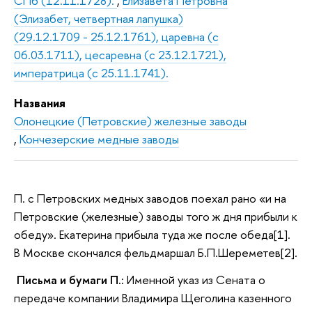
СПб (12.11.1728).
,
Елизавета Петровна
(Элизабет, четвертная лапушка)
(29.12.1709 - 25.12.1761), царевна (с
06.03.1711), цесаревна (с 23.12.1721),
императрица (с 25.11.1741).
Названия
Олонецкие (Петровские) железные заводы
,
Кончезерские медные заводы
П. с Петровских медных заводов поехал рано «и на
Петровские (железные) заводы того ж дня прибыли к
обеду». Екатерина прибыла туда же после обеда[1].
В Москве скончался фельдмаршал Б.П.Шереметев[2].
Письма и бумаги П.:
Именной указ из Сената о
передаче компании Владимира Щеголина казенного