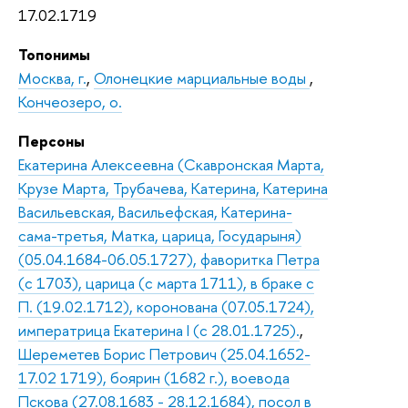
17.02.1719
Топонимы
Москва, г.
,
Олонецкие марциальные воды
,
Кончеозеро, о.
Персоны
Екатерина Алексеевна (Скавронская Марта,
Крузе Марта, Трубачева, Катерина, Катерина
Васильевская, Васильефская, Катерина-
сама-третья, Матка, царица, Государыня)
(05.04.1684-06.05.1727), фаворитка Петра
(с 1703), царица (с марта 1711), в браке с
П. (19.02.1712), коронована (07.05.1724),
императрица Екатерина I (с 28.01.1725).
,
Шереметев Борис Петрович (25.04.1652-
17.02 1719), боярин (1682 г.), воевода
Пскова (27.08.1683 - 28.12.1684), посол в