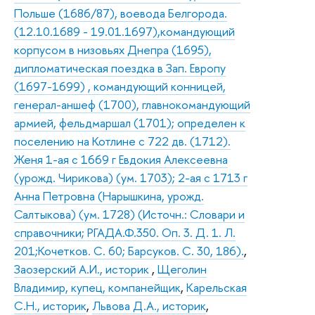
Польше (1686/87), воевода Белгорода.
(12.10.1689 - 19.01.1697),командующий
корпусом в низовьях Днепра (1695),
дипломатическая поездка в Зап. Европу
(1697-1699) , командующий конницей,
генерал-аншеф (1700), главнокомандующий
армией, фельдмаршал (1701); определен к
поселению на Котлине с 722 дв. (1712).
Женя 1-ая с 1669 г Евдокия Алексеевна
(урожд. Чирикова) (ум. 1703); 2-ая с 1713 г
Анна Петровна (Нарышкина, урожд.
Салтыкова) (ум. 1728) (Источн.: Словари и
справочники; РГАДА.Ф.350. Оп. 3. Д. 1. Л.
201;Кочетков. С. 60; Барсуков. С. 30, 186).
,
Заозерский А.И., историк
,
Щеголин
Владимир, купец, компанейщик
,
Карельская
С.Н., историк
,
Львова Д.А., историк
,