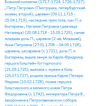
Военной коллегии (1717-1724, 1726-1727).
,
Петр Петрович (Пиотрушка, петербургский
хозяин, второй), царевич (09.11.1715 -
25.04.1719), наследник престола, сын П. и
Екатерины
,
Наталия Петровна (девчища
Наталища) (20.08.1718 - 15.05.1725), самая
младшая дочь П., царевна (2-ая, Младшая)
,
Анна Петровна (27.01.1708 – 04.05.1728),
царевна, цесаревна (с 1721), дочь П. и
Екатерины, вышла замуж за Карла-Фридриха,
герцога Голштейн-Готторпского
(21.05.1725), выехала с мужем в Киль
(25.07.1727), родила принца Карла-Петера-
Ульриха (10.02.1728), позже герцога
Голштинского и великого князя Петра
Федоровича (с 1742), императора Петра III ,
захоронена в Петропавловском соборе