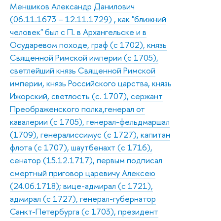
Меншиков Александр Данилович
(06.11.1673 – 12.11.1729) , как "ближний
человек" был с П. в Архангельске и в
Осударевом походе, граф (с 1702), князь
Священной Римской империи (с 1705),
светлейший князь Священной Римской
империи, князь Российского царства, князь
Ижорский, светлость (с. 1707), сержант
Преображенского полка,генерал от
кавалерии (с 1705), генерал-фельдмаршал
(1709), генералиссимус (с 1727), капитан
флота (с 1707), шаутбенахт (с 1716),
сенатор (15.12.1717), первым подписал
смертный приговор царевичу Алексею
(24.06.1718); вице-адмирал (с 1721),
адмирал (с 1727), генерал-губернатор
Санкт-Петербурга (с 1703), президент