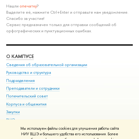
Нашли
опечатку
?
Выделите её, нажмите Ctrl+Enter и отправьте нам уведомление.
Спасибо за участие!
Сервис предназначен только для отправки сообщений об
орфографических и пунктуационных ошибках.
О КАМПУСЕ
ОБ
Сведения об образовательной организации
Мер
Руководство и структура
Мер
Подразделения
Дов
Преподаватели и сотрудники
Ол
Попечительский совет
При
Корпуса и общежития
При
Закупки
Ди
ВШЭ для студентов с ограниченными возможностями
До
здоровья и инвалидностью
Ас
Мы используем файлы cookies для улучшения работы сайта
Версия для слабовидящих
НИУ ВШЭ и большего удобства его использования. Более
Обр