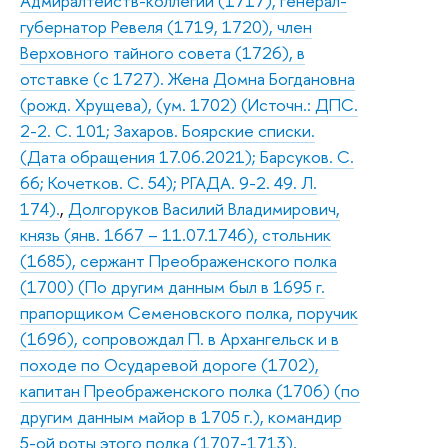
Адмиралтейств-коллегии (1717), генерал-
губернатор Ревеля (1719, 1720), член
Верховного тайного совета (1726), в
отставке (с 1727). Жена Домна Богдановна
(рожд. Хрущева), (ум. 1702) (Источн.: ДПС.
2-2. С. 101; Захаров. Боярские списки.
(Дата обращения 17.06.2021); Барсуков. С.
66; Кочетков. С. 54); РГАДА. 9-2. 49. Л.
174).
,
Долгоруков Василий Владимирович,
князь (янв. 1667 – 11.07.1746), стольник
(1685), сержант Преображенского полка
(1700) (По другим данным был в 1695 г.
прапорщиком Семеновского полка, поручик
(1696), сопровождал П. в Архангельск и в
походе по Осударевой дороге (1702),
капитан Преображенского полка (1706) (по
другим данным майор в 1705 г.), командир
5-ой роты этого полка (1707-1713),