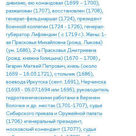
дивизию, ею командовал (1699 – 1700),
разжалован (1707), восстановлен (1708),
генерал-фельдмаршал (1724), президент
Военной коллегии (1724 - 1726), генерал-
губератор Лифляндии ( с 1719 г.). Жены: 1-
ая Прасковья Михайловна (рожд. Лыкова)
(ум. 1686), 2-а Прасковья Дмитриевна
(рожд. княжна Голицына) (1670 – 1708)
,
Гагарин Матвей Петрович, князь (около
1659 – 16.03.1721), стольник (1686),
воевода Иркутска (сент. 1691), Нерчинска
(1693 - 05.07.1694 или 1695), руководитель
гидротехническими работами в Верхнем
Волочке и др. местах (1701-1707), судья
Сибирского приказа и Оружейной палаты
(1706) «генеральный президент,
московский комендант (1707?), судья