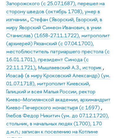
Запорожского (с 25.07.1687), перешел на
сторону шведов (октябрь 1708), умер в
изгнании.
,
Стефан (Яворский, Еворский, в
миру Яворский Симеон Иванович, в унии
Станислав) (1658-27.11.1722), митрополит
(архиерей) Рязанский (с 07.04.1700),
местоблюститель патриаршего престола (с
16.01.1701), президент Синода (с
22.11.1721)
,
Мышлаевский А.З., историк
,
Иоасаф (в миру Кроковский Александр) (ум.
01.07.1718), митрополит Киевский,
Галицкий и всея Малыя России, ректор
Киево-Могилянской академии, архимандрит
Киево-Печерского монастыря (с 1697)
,
Глебов Федор Никитич (ум. до 07.12.1720),
стольник, в начальных людях (1700), 170
д.м.п.; записан к поселению на Котлине