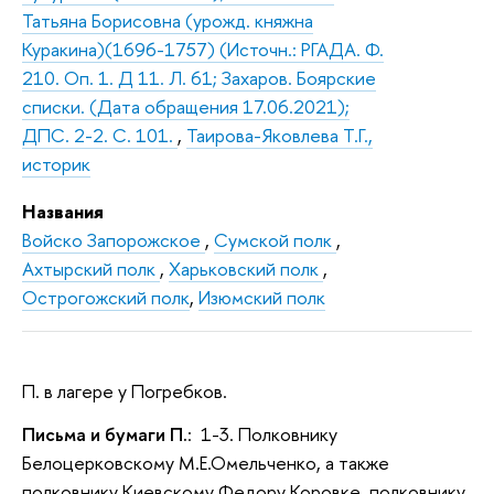
Татьяна Борисовна (урожд. княжна
Куракина)(1696-1757) (Источн.: РГАДА. Ф.
210. Оп. 1. Д 11. Л. 61; Захаров. Боярские
списки. (Дата обращения 17.06.2021);
ДПС. 2-2. С. 101.
,
Таирова-Яковлева Т.Г.,
историк
Названия
Войско Запорожское
,
Сумской полк
,
Ахтырский полк
,
Харьковский полк
,
Острогожский полк
,
Изюмский полк
П. в лагере у Погребков.
Письма и бумаги П.
: 1-3. Полковнику
Белоцерковскому М.Е.Омельченко, а также
полковнику Киевскому Федору Коровке, полковнику