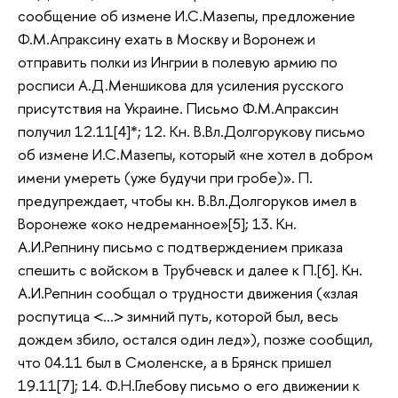
сообщение об измене И.С.Мазепы, предложение
Ф.М.Апраксину ехать в Москву и Воронеж и
отправить полки из Ингрии в полевую армию по
росписи А.Д.Меншикова для усиления русского
присутствия на Украине. Письмо Ф.М.Апраксин
получил 12.11[4]*; 12. Кн. В.Вл.Долгорукову письмо
об измене И.С.Мазепы, который «не хотел в добром
имени умереть (уже будучи при гробе)». П.
предупреждает, чтобы кн. В.Вл.Долгоруков имел в
Воронеже «око недреманное»[5]; 13. Кн.
А.И.Репнину письмо с подтверждением приказа
спешить с войском в Трубчевск и далее к П.[6]. Кн.
А.И.Репнин сообщал о трудности движения («злая
роспутица <…> зимний путь, которой был, весь
дождем збило, остался один лед»), позже сообщил,
что 04.11 был в Смоленске, а в Брянск пришел
19.11[7]; 14. Ф.Н.Глебову письмо о его движении к