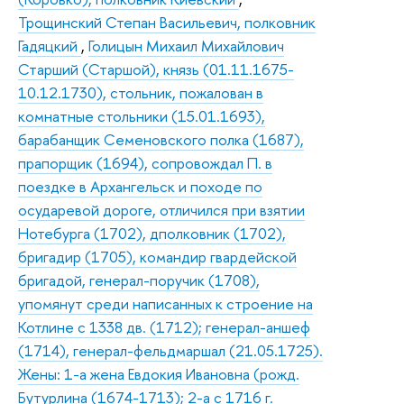
Трощинский Степан Васильевич, полковник
Гадяцкий
,
Голицын Михаил Михайлович
Старший (Старшой), князь (01.11.1675-
10.12.1730), стольник, пожалован в
комнатные стольники (15.01.1693),
барабанщик Семеновского полка (1687),
прапорщик (1694), сопровождал П. в
поездке в Архангельск и походе по
осударевой дороге, отличился при взятии
Нотебурга (1702), дполковник (1702),
бригадир (1705), командир гвардейской
бригадой, генерал-поручик (1708),
упомянут среди написанных к строение на
Котлине с 1338 дв. (1712); генерал-аншеф
(1714), генерал-фельдмаршал (21.05.1725).
Жены: 1-а жена Евдокия Ивановна (рожд.
Бутурлина (1674-1713); 2-а с 1716 г.