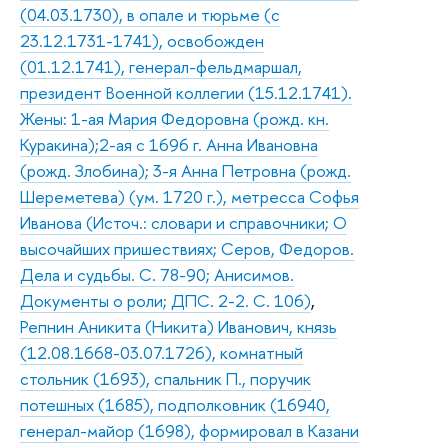
(04.03.1730), в опале и тюрьме (с
23.12.1731-1741), освобожден
(01.12.1741), генерал-фельдмаршал,
президент Военной коллегии (15.12.1741).
Жены: 1-ая Мария Федоровна (рожд. кн.
Куракина);2-ая с 1696 г. Анна Ивановна
(рожд. Злобина); 3-я Анна Петровна (рожд.
Шереметева) (ум. 1720 г.), метресса Софья
Иванова (Источ.: словари и справочники; О
высочайших пришествиях; Серов, Федоров.
Дела и судьбы. С. 78-90; Анисимов.
Документы о роли; ДПС. 2-2. С. 106)
,
Репнин Аникита (Никита) Иванович, князь
(12.08.1668-03.07.1726), комнатный
стольник (1693), спальник П., поручик
потешных (1685), подполковник (16940,
генерал-майор (1698), формировал в Казани