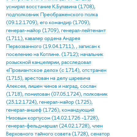
усмирял восстание К.Булавина (1708),
подполковник Преображенского полка
(09.12.1709), его командир (1709),
генерал-майор (1709), генерал-лейтенант
(1711), кавалер ордена Андрея
Первозванного (19.04.1711), , записан к
поселению на Котлине. (1712); начальник
розыскной канцелярии, расследовал
«Провиантское дело» (с 1714), отстранен
(1715), арестован на делу царевича
Алексея, лишен чинов и наград, сослан
(1718), помилован (07.05.1724), полковник
(23.12.1724), генерал-майор (1725),
генерал-аншеф (1726), командующий
Низовым корпусом (14.02.1726 -1728),
генерал-фельдмаршал (24.02.1728), член
Верховного тайного совета (1728), сенатор