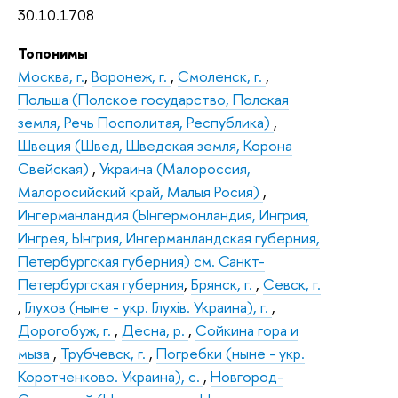
30.10.1708
Топонимы
Москва, г.
,
Воронеж, г.
,
Смоленск, г.
,
Польша (Полское государство, Полская
земля, Речь Посполитая, Республика)
,
Швеция (Швед, Шведская земля, Корона
Свейская)
,
Украина (Малороссия,
Малоросийский край, Малыя Росия)
,
Ингерманландия (Ынгермонландия, Ингрия,
Ингрея, Ынгрия, Ингерманландская губерния,
Петербургская губерния) см. Санкт-
Петербургская губерния
,
Брянск, г.
,
Севск, г.
,
Глухов (ныне - укр. Глухiв. Украина), г.
,
Дорогобуж, г.
,
Десна, р.
,
Сойкина гора и
мыза
,
Трубчевск, г.
,
Погребки (ныне - укр.
Коротченково. Украина), с.
,
Новгород-