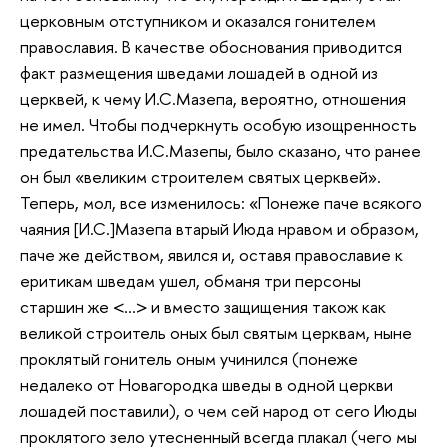
церковным отступником и оказался гонителем
православия. В качестве обоснования приводится
факт размещения шведами лошадей в одной из
церквей, к чему И.С.Мазепа, вероятно, отношения
не имел. Чтобы подчеркнуть особую изощренность
предательства И.С.Мазепы, было сказано, что ранее
он был «великим строителем святых церквей».
Теперь, мол, все изменилось: «Понеже паче всякого
чаяния [И.С.]Мазепа втарый Июда нравом и образом,
паче же действом, явился и, оставя православие к
еритикам шведам ушел, обманя три персоны
старшин же <…> и вместо защищения також как
великой строитель оных был святым церквам, ныне
проклятый гонитель оным учинился (понеже
недалеко от Новагородка шведы в одной церкви
лошадей поставили), о чем сей народ от сего Июды
проклятого зело утесненный всегда плакал (чего мы