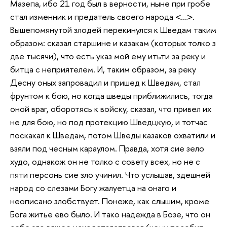
Мазепа, ибо 21 год был в верности, ныне при гробе
стал изменник и предатель своего народа <…>.
Вышепомянутой злодей перекинулся к Шведам таким
образом: сказал старшине и казакам (которых толко з
две тысячи), что есть указ мой ему итьти за реку и
битца с неприятелем. И, таким образом, за реку
Десну оных запровадил и пришед к Шведам, стал
фрунтом к бою, но когда шведы приближились, тогда
оной враг, оборотясь к войску, сказал, что привел их
не для бою, но под протекцию Шведцкую, и тотчас
поскакал к Шведам, потом Шведы казаков охватили и
взяли под чесным караулом. Правда, хотя сие зело
худо, однакож он не толко с совету всех, но не с
пяти персонь сие зло учинил. Что услышав, здешней
народ со слезами Богу жалуетца на онаго и
неописано злобствует. Понеже, как слышим, кроме
Бога житье ево было. И тако надежда в Бозе, что он