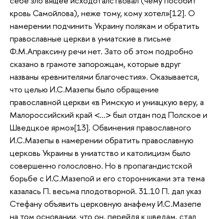
себе зло вящее исходоталствовал (чему пособит
кровь Самойлова), неже тому, кому хотел»[12]. О
намерении подчинить Украину полякам и обратить
православные церкви в униатские в письме
Ф.М.Апраксину речи нет. Зато об этом подробно
сказано в грамоте запорожцам, которые вдруг
названы «ревнителями благочестия». Оказывается,
что целью И.С.Мазепы было обращение
православной церкви «в Римскую и униацкую веру, а
Малороссийский край <…> был отдан под Полское и
Шведцкое ярмо»[13]. Обвинения православного
И.С.Мазепы в намерении обратить православную
церковь Украины в униатство и католицизм было
совершенно голословно. Но в пропагандистской
борьбе с И.С.Мазепой и его сторонниками эта тема
казалась П. весьма плодотворной. 31.10 П. дал указ
Стефану объявить церковную анафему И.С.Мазепе
на том основании, что он, перейдя к шведам, стал