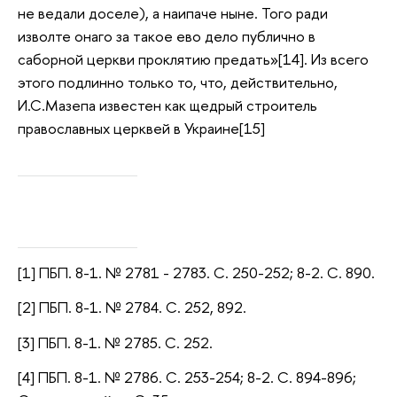
не ведали доселе), а наипаче ныне. Того ради
изволте онаго за такое ево дело публично в
саборной церкви проклятию предать»[14]. Из всего
этого подлинно только то, что, действительно,
И.С.Мазепа известен как щедрый строитель
православных церквей в Украине[15]
[1] ПБП. 8-1. № 2781 - 2783. С. 250-252; 8-2. С. 890.
[2] ПБП. 8-1. № 2784. С. 252, 892.
[3] ПБП. 8-1. № 2785. С. 252.
[4] ПБП. 8-1. № 2786. С. 253-254; 8-2. С. 894-896;