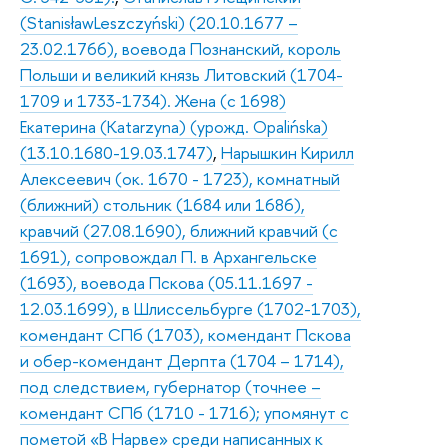
(StanisławLeszczyński) (20.10.1677 –
23.02.1766), воевода Познанский, король
Польши и великий князь Литовский (1704-
1709 и 1733-1734). Жена (с 1698)
Екатерина (Katarzyna) (урожд. Opalińska)
(13.10.1680-19.03.1747)
,
Нарышкин Кирилл
Алексеевич (ок. 1670 - 1723), комнатный
(ближний) стольник (1684 или 1686),
кравчий (27.08.1690), ближний кравчий (с
1691), сопровождал П. в Архангельске
(1693), воевода Пскова (05.11.1697 -
12.03.1699), в Шлиссельбурге (1702-1703),
комендант СПб (1703), комендант Пскова
и обер-комендант Дерпта (1704 – 1714),
под следствием, губернатор (точнее –
комендант СПб (1710 - 1716); упомянут с
пометой «В Нарве» среди написанных к