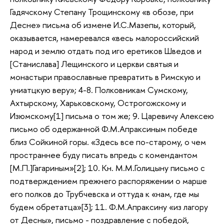
Гадячскому Степану Трощинскому «в обозе, при
Десне» письма об измене И.С.Мазепы, который,
оказывается, намеревался «весь малороссийский
народ и землю отдать под иго еретиков Шведов и
[Станислава] Лещинского и церкви святыя и
монастыри православные превратить в Римскую и
униатцкую веру»; 4-8. Полковникам Сумскому,
Ахтырскому, Харьковскому, Острогожскому и
Изюмскому[1] письма о том же; 9. Царевичу Алексею
письмо об одержанной Ф.М.Апраксиным победе
близ Сойкиной горы. «Здесь все по-старому, о чем
пространнее буду писать впредь с комендантом
[М.П.]Гагариным»[2]; 10. Кн. М.М.Голицыну письмо с
подтверждением прежнего распоряжении о марше
его полков до Трубчевска и оттуда к «нам, где мы
будем обретатца»[3]; 11. Ф.М.Апраксину «из лагору
от Десны», письмо - поздравление с победой,