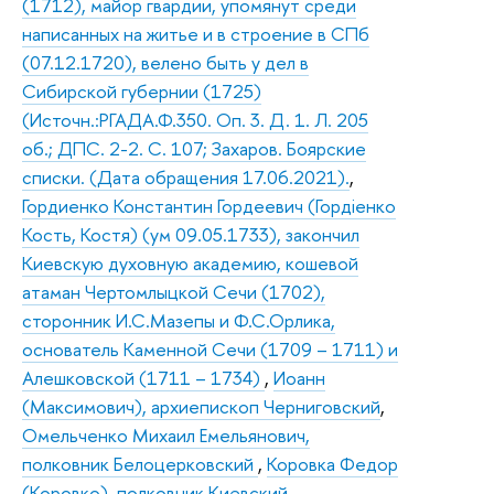
(1712), майор гвардии, упомянут среди
написанных на житье и в строение в СПб
(07.12.1720), велено быть у дел в
Сибирской губернии (1725)
(Источн.:РГАДА.Ф.350. Оп. 3. Д. 1. Л. 205
об.; ДПС. 2-2. С. 107; Захаров. Боярские
списки. (Дата обращения 17.06.2021).
,
Гордиенко Константин Гордеевич (Гордiенко
Кость, Костя) (ум 09.05.1733), закончил
Киевскую духовную академию, кошевой
атаман Чертомлыцкой Сечи (1702),
сторонник И.С.Мазепы и Ф.С.Орлика,
основатель Каменной Сечи (1709 – 1711) и
Алешковской (1711 – 1734)
,
Иоанн
(Максимович), архиепископ Черниговский
,
Омельченко Михаил Емельянович,
полковник Белоцерковский
,
Коровка Федор
(Коровко), полковник Киевский
,