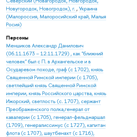
Северский (Новагородок, Новгородок,
Новугородок, Новогродок), г.
,
Украина
(Малороссия, Малоросийский край, Малыя
Росия)
Персоны
Меншиков Александр Данилович
(06.11.1673 – 12.11.1729) , как "ближний
человек" был с П. в Архангельске и в
Осударевом походе, граф (с 1702), князь
Священной Римской империи (с 1705),
светлейший князь Священной Римской
империи, князь Российского царства, князь
Ижорский, светлость (с. 1707), сержант
Преображенского полка,генерал от
кавалерии (с 1705), генерал-фельдмаршал
(1709), генералиссимус (с 1727), капитан
флота (с 1707), шаутбенахт (с 1716),