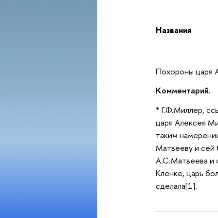
Названия
Похороны царя А
Комментарий.
* Г.Ф.Миллер, с
царя Алексея Ми
таким намерение
Матвееву и сей 
А.С.Матвеева и 
Кленке, царь бо
сделала[1].