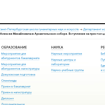
анкт-Петербургская школа гуманитарных наук и искусств
→
Департамент и
 Алексея Михайловича в Архангельском соборе. Вступление на престол 
ОБРАЗОВАНИЕ
НАУКА
Р
Мероприятия для
Научные мероприятия
Би
абитуриентов бакалавриата
Научные центры и
Пу
Мероприятия для
лаборатории
Ед
абитуриентов магистратуры
Научно-учебные группы
и 
Довузовская подготовка
Олимпиады
Прием в бакалавриат
Прием в магистратуру
Диплом+
Дополнительное