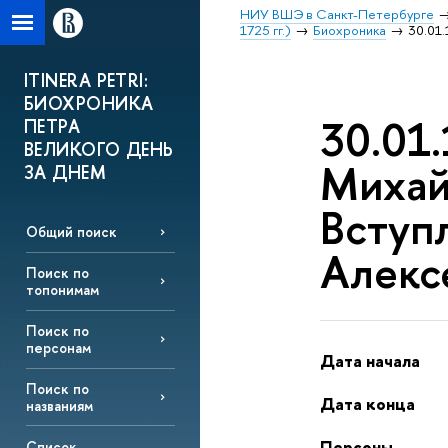
НИУ ВШЭ в Санкт-Петербурге
1725 гг.)
Биохроника
30.01
ITINERA PETRI:
БИОХРОНИКА
30.01
ПЕТРА
ВЕЛИКОГО ДЕНЬ
Михай
ЗА ДНЕМ
Вступ
Общий поиск
Алекс
Поиск по
топонимам
Поиск по
персонам
Дата начала
Поиск по
Дата конца
названиям
Персоны
Список