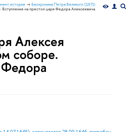
мент истории
Биохроника Петра Великого (1672-
е. Вступление на престол царя Федора Алексеевича.
аря Алексея
м соборе.
я Федора
с 14.07.1645). короновался 28.09.1646. погребен