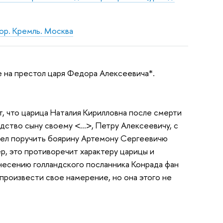
ор. Кремль. Москва
 на престол царя Федора Алексеевича*.
ет, что царица Наталия Кирилловна после смерти
дство сыну своему <…>, Петру Алексеевичу, с
дел поручить боярину Артемону Сергеевичю
ер, это противоречит характеру царицы и
онесению голландского посланника Конрада фан
произвести свое намерение, но она этого не