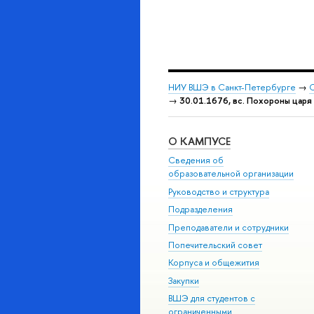
НИУ ВШЭ в Санкт-Петербурге
→
С
→
30.01.1676, вс. Похороны царя
О КАМПУСЕ
Сведения об
образовательной организации
Руководство и структура
Подразделения
Преподаватели и сотрудники
Попечительский совет
Корпуса и общежития
Закупки
ВШЭ для студентов с
ограниченными