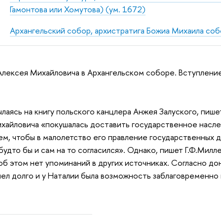
Гамонтова или Хомутова) (ум. 1672)
Архангельский собор, архистратига Божиа Михаила соб
лексея Михайловича в Архангельском соборе. Вступление
сылаясь на книгу польского канцлера Анжея Залуского, пиш
хайловича «покушалась доставить государственное насле
м, чтобы в малолетство его правление государственных 
будто бы и сам на то согласился». Однако, пишет Г.Ф.Милл
об этом нет упоминаний в других источниках. Согласно д
лел долго и у Наталии была возможность заблаговременно 