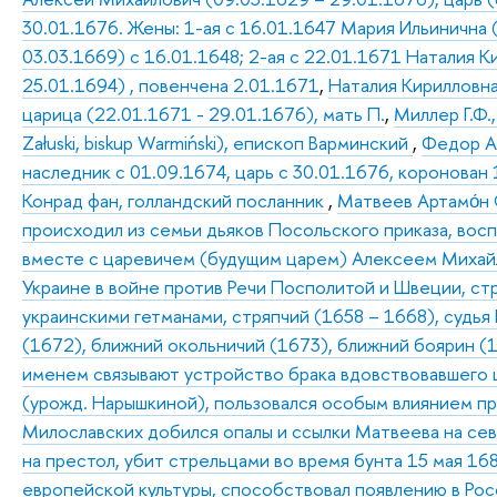
30.01.1676. Жены: 1-ая с 16.01.1647 Мария Ильинична 
03.03.1669) с 16.01.1648; 2-ая с 22.01.1671 Наталия К
25.01.1694) , повенчена 2.01.1671
,
Наталия Кирилловна
царица (22.01.1671 - 29.01.1676), мать П.
,
Миллер Г.Ф.
Załuski, biskup Warmiński), епископ Варминский
,
Федор Ал
наследник с 01.09.1674, царь с 30.01.1676, коронован 
Конрад фан, голландский посланник
,
Матвеев Артамо́н С
происходил из семьи дьяков Посольского приказа, вос
вместе с царевичем (будущим царем) Алексеем Михайл
Украине в войне против Речи Посполитой и Швеции, стр
украинскими гетманами, стряпчий (1658 – 1668), судья
(1672), ближний окольничий (1673), ближний боярин (16
именем связывают устройство брака вдовствовавшего 
(урожд. Нарышкиной), пользовался особым влиянием п
Милославских добился опалы и ссылки Матвеева на сев
на престол, убит стрельцами во время бунта 15 мая 16
европейской культуры, способствовал появлению в Росс