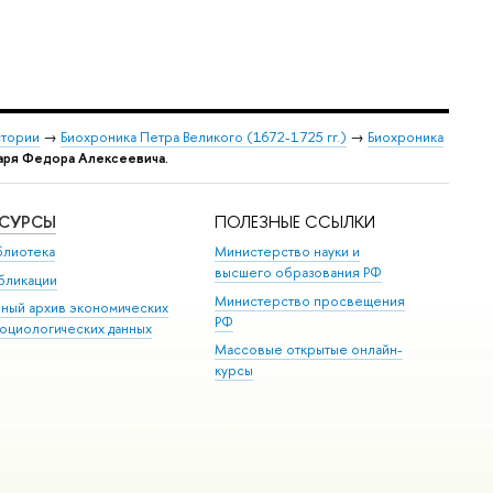
стории
→
Биохроника Петра Великого (1672-1725 гг.)
→
Биохроника
царя Федора Алексеевича.
ЕСУРСЫ
ПОЛЕЗНЫЕ ССЫЛКИ
блиотека
Министерство науки и
высшего образования РФ
бликации
Министерство просвещения
иный архив экономических
РФ
социологических данных
Массовые открытые онлайн-
курсы