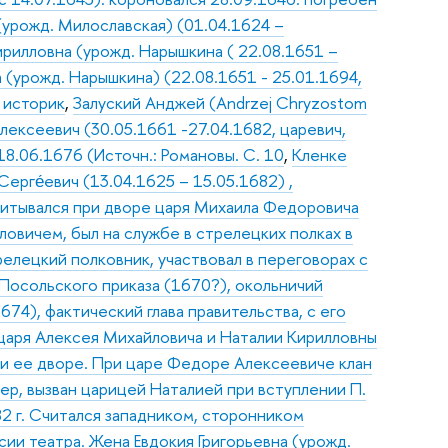
(урожд. Милославская) (01.04.1624 –
ирилловна (урожд. Нарышкина ( 22.08.1651 –
 (урожд. Нарышкина) (22.08.1651 - 25.01.1694,
, историк
,
Залуский Анджей (Andrzej Chryzostom
ексеевич (30.05.1661 -27.04.1682, царевич,
18.06.1676 (Источн.: Романовы. С. 10
,
Кленке
ерге́евич (13.04.1625 – 15.05.1682) ,
питывался при дворе царя Михаила Федоровича
овичем, был на службе в стрелецких полках в
елецкий полковник, участвовал в переговорах с
 Посольского приказа (1670?), окольничий
74), фактический глава правительства, с его
царя Алексея Михайловича и Наталии Кирилловны
ри ее дворе. При царе Федоре Алексеевиче клан
ер, вызван царицей Наталией при вступлении П.
82 г. Считался западником, сторонником
ии театра. Жена Евдокия Григорьевна (урожд.