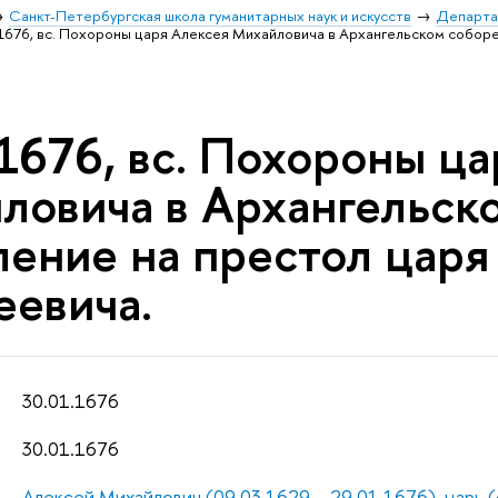
Санкт-Петербургская школа гуманитарных наук и искусств
Департа
.1676, вс. Похороны царя Алексея Михайловича в Архангельском собор
.1676, вс. Похороны ц
ловича в Архангельско
ление на престол цар
еевича.
30.01.1676
30.01.1676
Алексей Михайлович (09.03.1629 – 29.01.1676), царь (