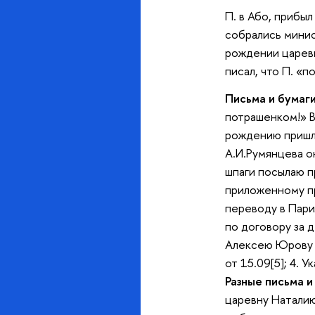
П. в Або, прибыл
собрались минис
рождении царевн
писал, что П. «
Письма и бумаги
потрашенком!» Вс
рождению пришло
А.И.Румянцева о
шпаги посылаю пр
приложенному пр
переводу в Париж
по договору за 
Алексею Юрову н
от 15.09[5]; 4. 
Разные письма и
царевну Наталию