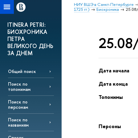
НИУ ВШЭ в Санкт-Петербурге
1725 гг.)
Биохроника
25.08/
ITINERA PETRI:
БИОХРОНИКА
25.08/
ПЕТРА
ВЕЛИКОГО ДЕНЬ
ЗА ДНЕМ
Дата начала
Общий поиск
Дата конца
Поиск по
топонимам
Топонимы
Поиск по
персонам
Поиск по
названиям
Персоны
Список