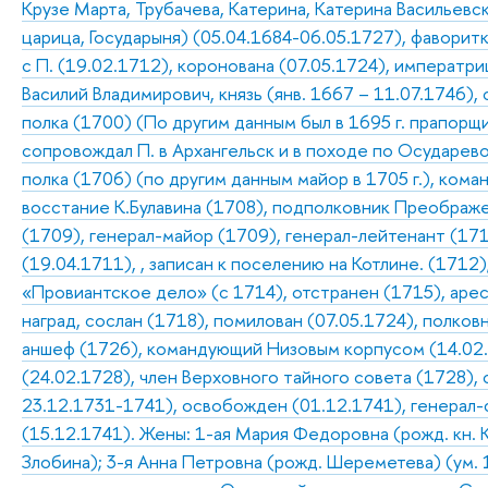
Крузе Марта, Трубачева, Катерина, Катерина Васильевск
царица, Государыня) (05.04.1684-06.05.1727), фаворитк
с П. (19.02.1712), коронована (07.05.1724), императриц
Василий Владимирович, князь (янв. 1667 – 11.07.1746)
полка (1700) (По другим данным был в 1695 г. прапорщ
сопровождал П. в Архангельск и в походе по Осударев
полка (1706) (по другим данным майор в 1705 г.), кома
восстание К.Булавина (1708), подполковник Преображе
(1709), генерал-майор (1709), генерал-лейтенант (17
(19.04.1711), , записан к поселению на Котлине. (1712
«Провиантское дело» (с 1714), отстранен (1715), арес
наград, сослан (1718), помилован (07.05.1724), полков
аншеф (1726), командующий Низовым корпусом (14.02
(24.02.1728), член Верховного тайного совета (1728), 
23.12.1731-1741), освобожден (01.12.1741), генерал
(15.12.1741). Жены: 1-ая Мария Федоровна (рожд. кн. К
Злобина); 3-я Анна Петровна (рожд. Шереметева) (ум. 1