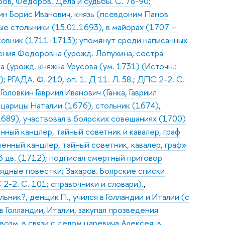
ов, Федоров. Дела и судьбы. С. 78-90;
ин Борис Иванович, князь (псевдоним Панов
ые стольники (15.01.1693), в майорах (1707 –
лковник (1711-1713); упомянут среди написанных
сения Федоровна (урожд. Лопухина, сестра
 (урожд. княжна Урусова (ум. 1731) (Источн.:
РГАДА. Ф. 210, оп. 1. Д 11. Л. 58.; ДПС 2-2. С.
,
Головкин Гавриил Иванович (Ганка, Гавриил
царицы Наталии (1676), стольник (1674),
1689), участвовал в боярских совещаниях (1700)
нный канцлер, тайный советник и кавалер, граф
енный канцлер, тайный советник, кавалер, граф»
3 дв. (1712); подписал смертный приговор
рядные повестки; Захаров. Боярские списки
2-2. С. 101; справочники и словари).
,
ьник?, денщик П., учился в Голландии и Италии (с
в Голландии, Италии, закупал прозведения
возм. в связи с делом царевича Алексея, в