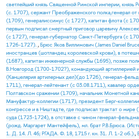
светлейший князь Священной Римской империи, князь Р
(с. 1707), сержант Преображенского полка,генерал от
(1709), генералиссимус (с 1727), капитан флота (с 170
первым подписал смертный приговор царевичу Алексею 
(с 1727), генерал-губернатор Санкт-Петербурга (с 17
1726-1727).
,
Брюс Яков Виллимович (James Daniel Bruc
иностранцев (шотландец королевской крови), в потеш
(1687), капитан инженерной службы (1695), позже пол
В.Новгород (1700-1702?), командующий артиллерией и
(Канцелярия артилерных дел)(до 1726), генерал-фельд
1711), генерал-лейтенант (с 03.08.1711), кавалер орд
Полтавском сражении (1709), начальник Монетной канц
Мануфактур-коллегии (1717), президент Берг-коллегии
конгрессе и в Ништадте, где подписал трактат о мире 
суда (1723-1724), в отставке с чином генерал-фельдм
(рожд. Маргарет Мантейфель), мл. брат Р.В.Брюса. (Исто
1. Д. 14. Л. 46; РГАДА. Ф. 18, 1715 г. кн. 31. Л. 1-2 об.).
,