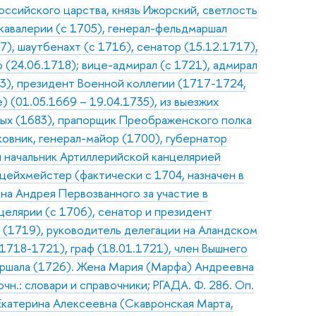
оссийского царства, князь Ижорский, светлость
 кавалерии (с 1705), генерал-фельдмаршал
7), шаутбенахт (с 1716), сенатор (15.12.1717),
(24.06.1718); вице-адмирал (с 1721), адмирал
03), президент Военной коллегии (1717-1724,
e) (01.05.1669 – 19.04.1735), из выезжих
ных (1683), прапорщик Преображенского полка
ковник, генерал-майор (1700), губернатор
 начальник Артиллерийской канцелярией
цейхмейстер (фактически с 1704, назначен в
ена Андрея Первозванного за участие в
елярии (с 1706), сенатор и президент
 (1719), руководитель делегации на Аландском
(1718-1721), граф (18.01.1721), член Вышнего
аршала (1726). Жена Мария (Марфа) Андреевна
чн.: словари и справочники; РГАДА. Ф. 286. Оп.
Екатерина Алексеевна (Скавронская Марта,