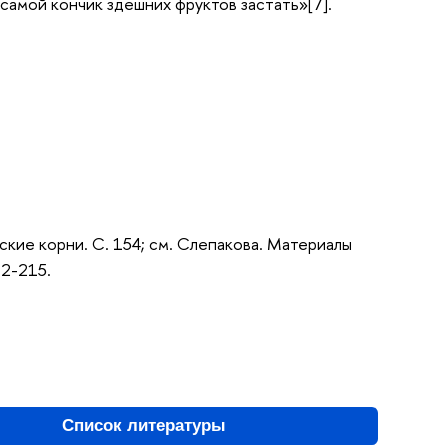
 самой кончик здешних фруктов застать»[7].
андские корни. С. 154; см. Слепакова. Материалы
82-215.
Список литературы