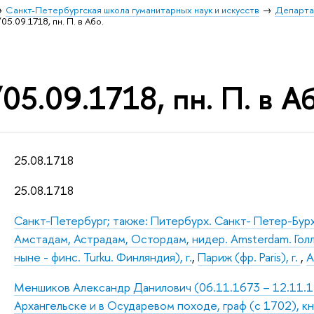
Санкт-Петербургская школа гуманитарных наук и искусств
Департа
05.09.1718, пн. П. в Або.
05.09.1718, пн. П. в Аб
25.08.1718
25.08.1718
Санкт-Петербург; также: Питербурх. Санкт- Петер-Бур
Амстадам, Астрадам, Остордам, нидер. Amsterdam. Голла
ныне - финс. Turku. Финляндия), г.
,
Париж (фр. Paris), г.
,
А
Меншиков Александр Данилович (06.11.1673 – 12.11.172
Архангельске и в Осударевом походе, граф (с 1702), к