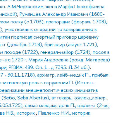
с кн. А.М.Черкасским, жена Марфа Прокофьевна
минской)
,
Румянцев Александр Иванович (1680-
ком полку (с 1703), прапорщик (февраль 1708),
4), участвовал в операции по возвращению в
питан подписал смертный приговор царевичу
нт (декабрь 1718), бригадир (август 1721),
 походе (1722), генерал-майор (1724), посол в
Жена с 1720 г. Мария Андреевна (рожд. Матвеева)
и; РГВИА. 489. Оп. 1 . д 7395. Л. 34 об.)
,
7 - 30.11.1718), архиатр, лейб-медик П., прибыл
политическую роль в окружении П. (Источн.:
 реализации внешнеполитических инициатив
(Зебо, Seba Albertus), аптекарь, коллекционер
,
05.1725), самая младшая дочь П., царевна (2-ая,
а Н.В., историк
,
Павленко Н.И., историк