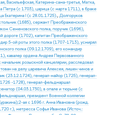
ая, Васильефская, Катерина-сама-третья, Матка,
а Петра (с 1703), царица (с марта 1711), в браке
а Екатерина I (с 28.01.1725).
,
Долгоруков
, стольник (1685), сержант Преображенского
иком Семеновского полка, поручик (1696),
ой дороге (1702), капитан Преображенского
ндир 5-ой роты этого полка (1707-1713), усмирял
нского полка (09.12.1709), его командир
11), кавалер ордена Андрея Первозванного
); начальник розыскной канцелярии, расследовал
тован на делу царевича Алексея, лишен чинов и
ник (23.12.1724), генерал-майор (1725), генерал-
.1726 -1728), генерал-фельдмаршал
сенатор (04.03.1730), в опале и тюрьме (с
-фельдмаршал, президент Военной коллегии
уракина);2-ая с 1696 г. Анна Ивановна (рожд.
720 г.), метресса Софья Иванова (Источ.: