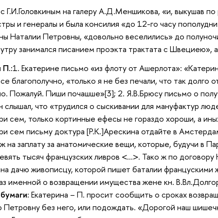
 с Г.И.Головкиным на галеру А.Д.Меншикова, «и, выкушав по
тры и генералы и была консилия «до 12-го часу пополудн
ы Наталии Петровны, «довольно веселились» до полуночи и
поутру занимался писанием проэкта трактата с Швециею», 
 П.:
1. Екатерине письмо «из флоту от Ашерлота»: «Катерин
е благополучно, «только я не без печали, что так долго о
. Пожалуй. Пиши почашше»[3]; 2. Я.В.Брюсу письмо о полу
н слышал, что «трудился о сыскивании для мануфактур люде
и сем, только кортинные ефесы не гораздо хороши, а иных н
и сем письму доктура [Р.К.]Арескина отдайте в Амстердам
 на заплату за анатомические вещи, которые, будучи в Пар
девять тысяч французских ливров <…>. Тако ж по договор
а дачю живописцу, которой пишет баталии францускими ж
Указ именной о возвращении имущества жене кн. В.Вл.Долгор
 бумаги:
Екатерина – П. просит сообщить о сроках возвращ
 Петровну без него, или подождать. «Дорогой наш шишечк