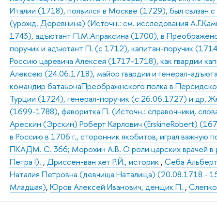
Италии (1718), появился в Москве (1729), был связан 
(урожд. Деревнина) (Источн.: см. исследования А.Г.Ка
1743), адъютант П.М.Апраксина (1700), в Преображенс
поручик и адъютант П. (с 1712), капитан-поручик (171
Россию царевича Алексея (1717-1718), как гвардии ка
Алексею (24.06.1718), майор гвардии и генерал-адъюта
командир батаьонаПреображнского полка в Персидском
Турции (1724), генерал-поручик (с 26.06.1727) и др. 
(1699-1788), фаворитка П. (Источн.: справочники, словар
Арескин (Эрскин) Роберт Карлович (ErskineRobert) (167
в Россию в 1706 г., сторонник якобитов, играл важную 
ПКАДМ. С. 366; Морохин А.В. О роли царских врачей в
Петра I).
,
Дриссен-ван хет Р.Й., историк
,
Себа Альберт 
Наталия Петровна (девчища Наталища) (20.08.1718 - 15.
Младшая)
,
Юров Алексей Иванович, денщик П.
,
Слепков