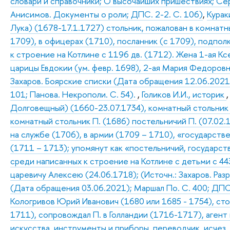
словари и справочники; О высочайших пришествиях; Сер
Анисимов. Документы о роли; ДПС. 2-2. С. 106)
,
Курак
Лука) (1678-17.1.1727) стольник, пожалован в комнатн
1709), в офицерах (1710), посланник (с 1709), подпо
к строение на Котлине с 1196 дв. (1712). Жена 1-ая К
царицы Евдокии (ум. февр. 1698), 2-ая Мария Федоровна
Захаров. Боярские списки (Дата обращения 12.06.2021); 
101; Панова. Некрополи. С. 54).
,
Голиков И.И., историк
Долговещный) (1660-23.07.1734), комнатный стольник 
комнатный стольник П. (1686) постельничий П. (07.02.
на службе (1706), в армии (1709 – 1710), «государстве
(1711 – 1713); упомянут как «постельничий, государств
среди написанных к строение на Котлине с детьми с 44
царевичу Алексею (24.06.1718); (Источн.: Захаров. Раз
(Дата обращения 03.06.2021); Маршал По. С. 400; ДПС 
Кологривов Юрий Иванович (1680 или 1685 - 1754), стол
1711), сопровождал П. в Голландии (1716-1717), агент 
искусства, инструменты и приборы, переводчик, исчез, 