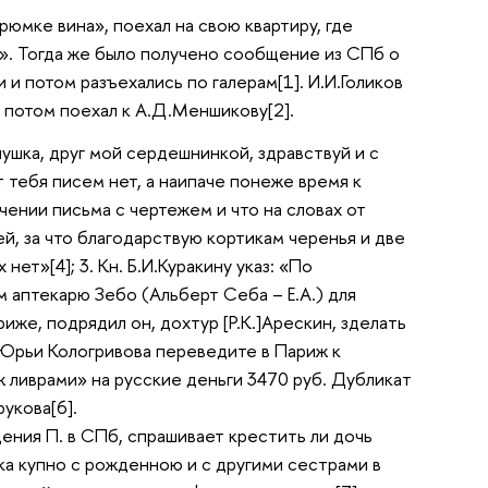
 рюмке вина», поехал на свою квартиру, где
и». Тогда же было получено сообщение из СПб о
 потом разъехались по галерам[1]. И.И.Голиков
а потом поехал к А.Д.Меншикову[2].
ушка, друг мой сердешнинкой, здравствуй и с
т тебя писем нет, а наипаче понеже время к
чении письма с чертежем и что на словах от
й, за что благодарствую кортикам черенья и две
ет»[4]; 3. Кн. Б.И.Куракину указ: «По
 аптекарю Зебо (Альберт Себа – Е.А.) для
иже, подрядил он, дохтур [Р.К.]Арескин, зделать
у Юрьи Кологривова переведите в Париж к
 ливрами» на русские деньги 3470 руб. Дубликат
укова[6].
ения П. в СПб, спрашивает крестить ли дочь
а купно с рожденною и с другими сестрами в