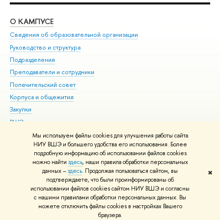
О КАМПУСЕ
ОБ
Сведения об образовательной организации
Мер
Руководство и структура
Мер
Подразделения
Дов
Преподаватели и сотрудники
Ол
Попечительский совет
При
Корпуса и общежития
При
Закупки
Ди
ВШЭ для студентов с ограниченными возможностями
До
здоровья и инвалидностью
Ас
Мы используем файлы cookies для улучшения работы сайта
Версия для слабовидящих
НИУ ВШЭ и большего удобства его использования. Более
Обр
подробную информацию об использовании файлов cookies
Единая платежная страница
можно найти
здесь
, наши правила обработки персональных
данных –
здесь
. Продолжая пользоваться сайтом, вы
✖
Редактору
подтверждаете, что были проинформированы об
© НИУ ВШЭ 1993–2026
Адреса и контакты
Условия использования
использовании файлов cookies сайтом НИУ ВШЭ и согласны
с нашими правилами обработки персональных данных. Вы
материалов
Политика конфиденциальности
Карта сайта
можете отключить файлы cookies в настройках Вашего
Шрифты HSE Sans и HSE Slab разработаны в
Школе дизайна НИУ ВШЭ
браузера.