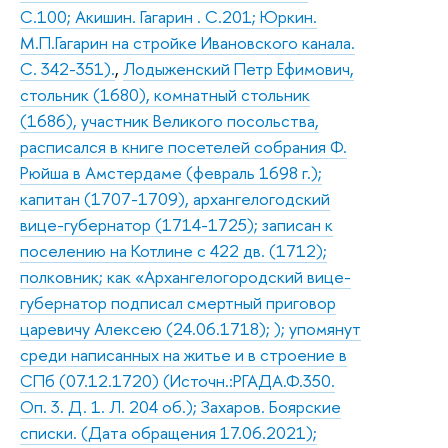
С.100; Акишин. Гагарин . С.201; Юркин.
М.П.Гагарин на стройке Ивановского канала.
С. 342-351).
,
Лодыженский Петр Ефимович,
стольник (1680), комнатный стольник
(1686), участник Великого посольства,
расписался в книге посетелей собрания Ф.
Рюйша в Амстердаме (февраль 1698 г.);
капитан (1707-1709), архангелогодский
вице-губернатор (1714-1725); записан к
поселению на Котлине с 422 дв. (1712);
полковник; как «Архангелогородский вице-
губернатор подписал смертный приговор
царевичу Алексею (24.06.1718); ); упомянут
среди написанных на житье и в строение в
СПб (07.12.1720) (Источн.:РГАДА.Ф.350.
Оп. 3. Д. 1. Л. 204 об.); Захаров. Боярские
списки. (Дата обращения 17.06.2021);