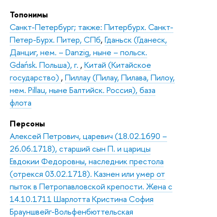
Топонимы
Санкт-Петербург; также: Питербурх. Санкт-
Петер-Бурх. Питер, СПб
,
Гданьск (Гданеск,
Данциг, нем. – Danzig, ныне – польск.
Gdańsk. Польша), г.
,
Китай (Китайское
государство)
,
Пиллау (Пилау, Пилава, Пилоу,
нем. Pillau, ныне Балтийск. Россия), база
флота
Персоны
Алексей Петрович, царевич (18.02.1690 –
26.06.1718), старший сын П. и царицы
Евдокии Федоровны, наследник престола
(отрекся 03.02.1718). Казнен или умер от
пыток в Петропавловской крепости. Жена с
14.10.1711 Шарлотта Кристина София
Брауншвейг-Вольфенбюттельская