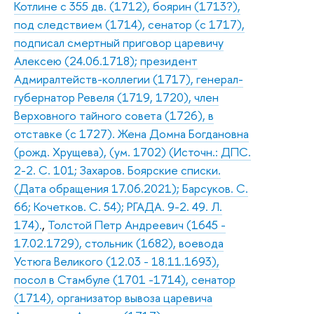
Котлине с 355 дв. (1712), боярин (1713?),
под следствием (1714), сенатор (с 1717),
подписал смертный приговор царевичу
Алексею (24.06.1718); президент
Адмиралтейств-коллегии (1717), генерал-
губернатор Ревеля (1719, 1720), член
Верховного тайного совета (1726), в
отставке (с 1727). Жена Домна Богдановна
(рожд. Хрущева), (ум. 1702) (Источн.: ДПС.
2-2. С. 101; Захаров. Боярские списки.
(Дата обращения 17.06.2021); Барсуков. С.
66; Кочетков. С. 54); РГАДА. 9-2. 49. Л.
174).
,
Толстой Петр Андреевич (1645 -
17.02.1729), стольник (1682), воевода
Устюга Великого (12.03 - 18.11.1693),
посол в Стамбуле (1701 -1714), сенатор
(1714), организатор вывоза царевича