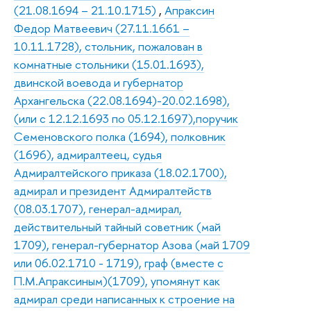
(21.08.1694 – 21.10.1715)
,
Апраксин
Федор Матвеевич (27.11.1661 –
10.11.1728), стольник, пожалован в
комнатные стольники (15.01.1693),
двинской воевода и губернатор
Архангельска (22.08.1694)-20.02.1698),
(или с 12.12.1693 по 05.12.1697),поручик
Семеновского полка (1694), полковник
(1696), адмиралтеец, судья
Адмиралтейского приказа (18.02.1700),
адмирал и президент Адмиралтейств
(08.03.1707), генерал-адмирал,
действительный тайный советник (май
1709), генерал-губернатор Азова (май 1709
или 06.02.1710 - 1719), граф (вместе с
П.М.Апраксиным)(1709), упомянут как
адмирал среди написанных к строение на