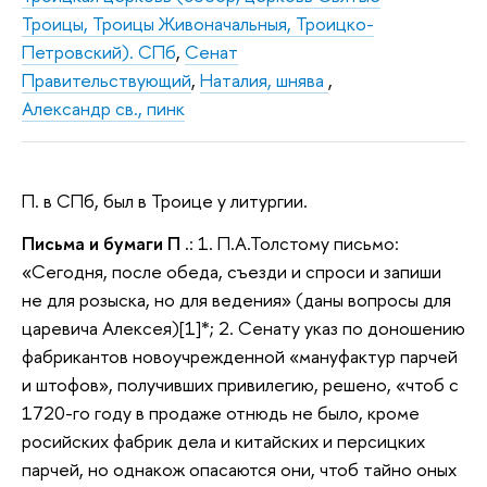
Троицы, Троицы Живоначальныя, Троицко-
Петровский). СПб
,
Сенат
Правительствующий
,
Наталия, шнява
,
Александр св., пинк
П. в СПб, был в Троице у литургии.
Письма и бумаги П .
: 1. П.А.Толстому письмо:
«Сегодня, после обеда, съезди и спроси и запиши
не для розыска, но для ведения» (даны вопросы для
царевича Алексея)[1]*; 2. Сенату указ по доношению
фабрикантов новоучрежденной «мануфактур парчей
и штофов», получивших привилегию, решено, «чтоб с
1720-го году в продаже отнюдь не было, кроме
росийских фабрик дела и китайских и персицких
парчей, но однакож опасаются они, чтоб тайно оных