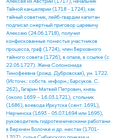
Алексея из Австрии (1717), начальник
Тайной канцелярии (1718 - 1724), как
тайный советник, лейб-гвардии капитан
подписал смертный приговор царевичу
Алексею (24.06.1718), получил
конфискованные поместья участников
процесса, граф (1724), член Верховного
тайного совета (1726), в опале, в ссылке (с
22.05.1727). Жена Соломонида
Тимофеевна (рожд. Дубровская), ум. 1722.
(Источн.: собств. информ.; Барсуков. С.
262).
,
Гагарин Матвей Петрович, князь
(около 1659 – 16.03.1721), стольник
(1686), воевода Иркутска (сент. 1691),
Нерчинска (1693 - 05.07.1694 или 1695),
руководитель гидротехническими работами
в Верхнем Волочке и др. местах (1701-
1707), судья Сибирского приказа и