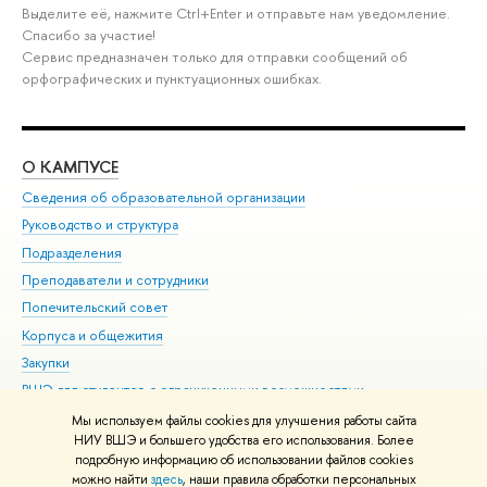
Выделите её, нажмите Ctrl+Enter и отправьте нам уведомление.
Спасибо за участие!
Сервис предназначен только для отправки сообщений об
орфографических и пунктуационных ошибках.
О КАМПУСЕ
ОБ
Сведения об образовательной организации
Мер
Руководство и структура
Мер
Подразделения
Дов
Преподаватели и сотрудники
Ол
Попечительский совет
При
Корпуса и общежития
При
Закупки
Ди
ВШЭ для студентов с ограниченными возможностями
До
здоровья и инвалидностью
Ас
Мы используем файлы cookies для улучшения работы сайта
Версия для слабовидящих
НИУ ВШЭ и большего удобства его использования. Более
Обр
подробную информацию об использовании файлов cookies
Единая платежная страница
можно найти
здесь
, наши правила обработки персональных