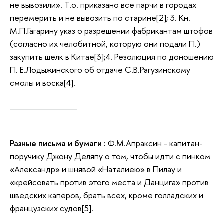
не вывозили». Т.о. приказано все парчи в городах
перемерить и не вывозить по старине[2]; 3. Кн.
М.П.Гагарину указ о разрешении фабрикантам штофов
(согласно их челобитной, которую они подали П.)
закупить шелк в Китае[3];4. Резолюция по доношению
П. Е.Лодыжинского об отдаче С.В.Рагузинскому
смолы и воска[4].
Разные письма и бумаги :
Ф.М.Апраксин - капитан-
поручику Джону Деляпу о том, чтобы идти с пинком
«Александр» и шнявой «Наталиею» в Пилау и
«крейсовать против этого места и Данцига» против
шведских каперов, брать всех, кроме голладских и
французских судов[5].