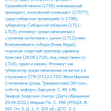
Оружейной палаты (1706) «генеральный
президент, московский комендант (1707?),
судья сибирских провинций» (с 1708),
губернатор Сибирской губернии (1711-
1719), упомянут среди написанных к
строение на Котлине с сыном (1712);член
Всепьянейшего собора (Князь Муде),
подписал смертный приговор царевичу
Алексею (24.06.1718), под следствием (с
1714), судим и казнен. Упомянут как
губернатор среди написанных на житье и в
строение в СПб (07.12.1720) Жена Евдокия
Степановна (рожд. Траханиотова) (Источн.:
собств. информ.; Барсуков. С. 84, 148;
Захаров. Боярские списки. (Дата обращения
29.04.2021); Маршал По. С. 396.);РГАДА. Ф.
350. Оп. 3. Д. 1. Л. 203 об.; ДПС. 2-2.