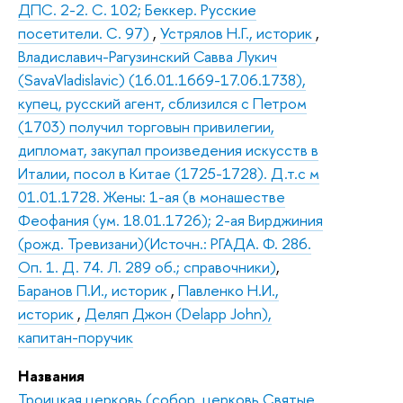
ДПС. 2-2. С. 102; Беккер. Русские
посетители. С. 97)
,
Устрялов Н.Г., историк
,
Владиславич-Рагузинский Савва Лукич
(SavaVladislavic) (16.01.1669-17.06.1738),
купец, русский агент, сблизился с Петром
(1703) получил торговын привилегии,
дипломат, закупал произведения искусств в
Италии, посол в Китае (1725-1728). Д.т.с м
01.01.1728. Жены: 1-ая (в монашестве
Феофания (ум. 18.01.1726); 2-ая Вирджиния
(рожд. Тревизани)(Источн.: РГАДА. Ф. 286.
Оп. 1. Д. 74. Л. 289 об.; справочники)
,
Баранов П.И., историк
,
Павленко Н.И.,
историк
,
Деляп Джон (Delapp John),
капитан-поручик
Названия
Троицкая церковь (собор, церковь Святые