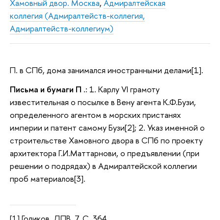
Хамовный двор. Москва
,
Адмиралтейская
коллегия (Адмиралтейств-коллегия,
Адмиралтейств-коллегиум)
П. в СПб, дома занимался иностранными делами[1].
Письма и бумаги П .:
1. Карлу VI грамоту
известительная о посылке в Вену агента К.Ф.Бузи,
определенного агентом в морских пристанях
империи и патент самому Бузи[2]; 2. Указ именной о
строительстве Хамовного двора в СПб по проекту
архитектора Г.И.Маттарнови, о предъявлении (при
решении о подрядах) в Адмиралтейской коллегии
проб материалов[3].
[1] Голиков. ДПВ. 7. С. 364.