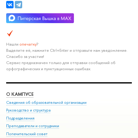
Нашли
опечатку
?
Выделите её, нажмите Ctrl+Enter и отправьте нам уведомление.
Спасибо за участие!
Сервис предназначен только для отправки сообщений об
орфографических и пунктуационных ошибках.
О КАМПУСЕ
ОБ
Сведения об образовательной организации
Мер
Руководство и структура
Мер
Подразделения
Дов
Преподаватели и сотрудники
Ол
Попечительский совет
При