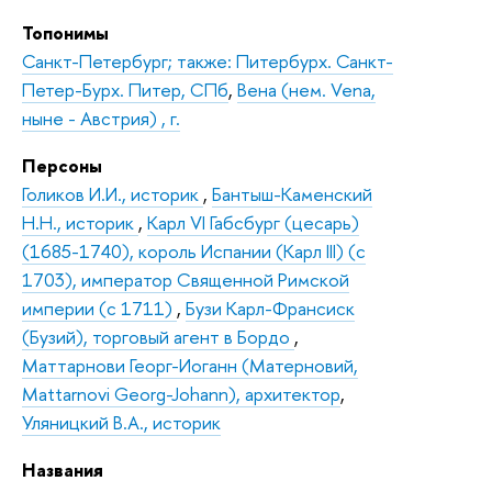
Топонимы
Санкт-Петербург; также: Питербурх. Санкт-
Петер-Бурх. Питер, СПб
,
Вена (нем. Vena,
ныне - Австрия) , г.
Персоны
Голиков И.И., историк
,
Бантыш-Каменский
Н.Н., историк
,
Карл VI Габсбург (цесарь)
(1685-1740), король Испании (Карл III) (с
1703), император Священной Римской
империи (с 1711)
,
Бузи Карл-Франсиск
(Бузий), торговый агент в Бордо
,
Маттарнови Георг-Иоганн (Матерновий,
Mattarnovi Georg-Johann), архитектор
,
Уляницкий В.А., историк
Названия