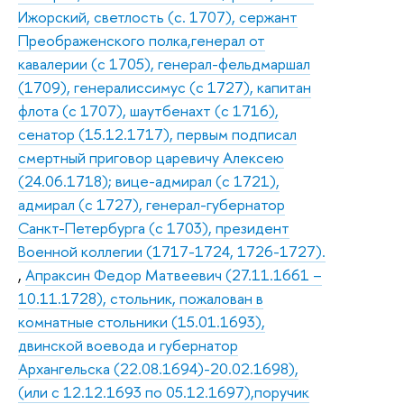
Ижорский, светлость (с. 1707), сержант
Преображенского полка,генерал от
кавалерии (с 1705), генерал-фельдмаршал
(1709), генералиссимус (с 1727), капитан
флота (с 1707), шаутбенахт (с 1716),
сенатор (15.12.1717), первым подписал
смертный приговор царевичу Алексею
(24.06.1718); вице-адмирал (с 1721),
адмирал (с 1727), генерал-губернатор
Санкт-Петербурга (с 1703), президент
Военной коллегии (1717-1724, 1726-1727).
,
Апраксин Федор Матвеевич (27.11.1661 –
10.11.1728), стольник, пожалован в
комнатные стольники (15.01.1693),
двинской воевода и губернатор
Архангельска (22.08.1694)-20.02.1698),
(или с 12.12.1693 по 05.12.1697),поручик