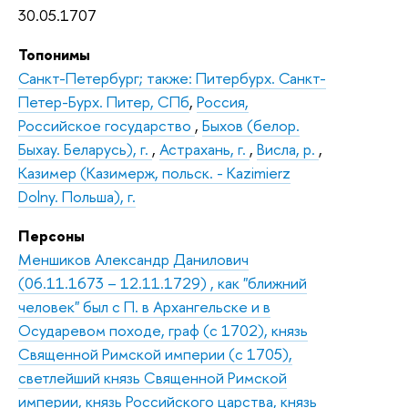
30.05.1707
Топонимы
Санкт-Петербург; также: Питербурх. Санкт-
Петер-Бурх. Питер, СПб
,
Россия,
Российское государство
,
Быхов (белор.
Быхау. Беларусь), г.
,
Астрахань, г.
,
Висла, р.
,
Казимер (Казимерж, польск. - Kazimierz
Dolny. Польша), г.
Персоны
Меншиков Александр Данилович
(06.11.1673 – 12.11.1729) , как "ближний
человек" был с П. в Архангельске и в
Осударевом походе, граф (с 1702), князь
Священной Римской империи (с 1705),
светлейший князь Священной Римской
империи, князь Российского царства, князь