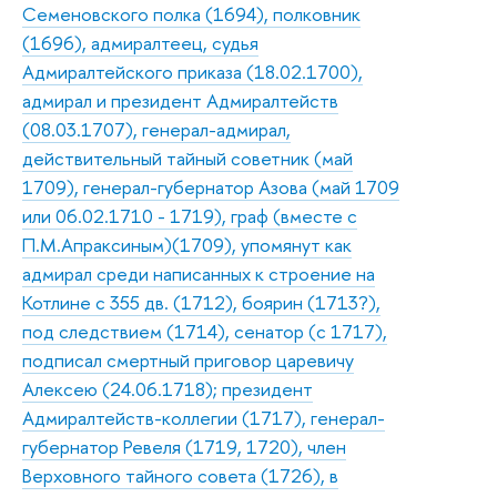
Семеновского полка (1694), полковник
(1696), адмиралтеец, судья
Адмиралтейского приказа (18.02.1700),
адмирал и президент Адмиралтейств
(08.03.1707), генерал-адмирал,
действительный тайный советник (май
1709), генерал-губернатор Азова (май 1709
или 06.02.1710 - 1719), граф (вместе с
П.М.Апраксиным)(1709), упомянут как
адмирал среди написанных к строение на
Котлине с 355 дв. (1712), боярин (1713?),
под следствием (1714), сенатор (с 1717),
подписал смертный приговор царевичу
Алексею (24.06.1718); президент
Адмиралтейств-коллегии (1717), генерал-
губернатор Ревеля (1719, 1720), член
Верховного тайного совета (1726), в