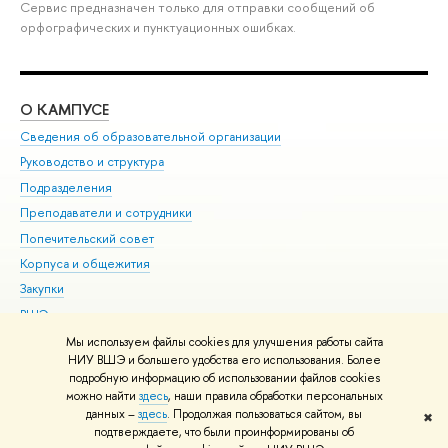
Сервис предназначен только для отправки сообщений об
орфографических и пунктуационных ошибках.
О КАМПУСЕ
ОБ
Сведения об образовательной организации
Мер
Руководство и структура
Мер
Подразделения
Дов
Преподаватели и сотрудники
Ол
Попечительский совет
При
Корпуса и общежития
При
Закупки
Ди
ВШЭ для студентов с ограниченными возможностями
До
здоровья и инвалидностью
Ас
Мы используем файлы cookies для улучшения работы сайта
Версия для слабовидящих
НИУ ВШЭ и большего удобства его использования. Более
Обр
подробную информацию об использовании файлов cookies
Единая платежная страница
можно найти
здесь
, наши правила обработки персональных
данных –
здесь
. Продолжая пользоваться сайтом, вы
✖
Редактору
подтверждаете, что были проинформированы об