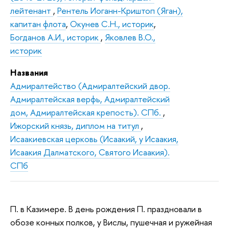
лейтенант
,
Рентель Иоганн-Криштоп (Яган),
капитан флота
,
Окунев С.Н., историк
,
Богданов А.И., историк
,
Яковлев В.О.,
историк
Названия
Адмиралтейство (Адмиралтейский двор.
Адмиралтейская верфь, Адмиралтейский
дом, Адмиралтейская крепость). СПб.
,
Ижорский князь, диплом на титул
,
Исаакиевская церковь (Исаакий, у Исаакия,
Исаакия Далматского, Святого Исаакия).
СПб
П. в Казимере. В день рождения П. праздновали в
обозе конных полков, у Вислы, пушечная и ружейная