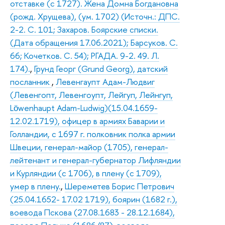
отставке (с 1727). Жена Домна Богдановна
(рожд. Хрущева), (ум. 1702) (Источн.: ДПС.
2-2. С. 101; Захаров. Боярские списки.
(Дата обращения 17.06.2021); Барсуков. С.
66; Кочетков. С. 54); РГАДА. 9-2. 49. Л.
174).
,
Грунд Георг (Grund Georg), датский
посланник
,
Левенгаупт Адам-Людвиг
(Левенгопт, Левенгоупт, Лейгуп, Лейнгуп,
Lӧwenhaupt Adam-Ludwig)(15.04.1659-
12.02.1719), офицер в армиях Баварии и
Голландии, с 1697 г. полковник полка армии
Швеции, генерал-майор (1705), генерал-
лейтенант и генерал-губернатор Лифляндии
и Курляндии (с 1706), в плену (с 1709),
умер в плену.
,
Шереметев Борис Петрович
(25.04.1652- 17.02 1719), боярин (1682 г.),
воевода Пскова (27.08.1683 - 28.12.1684),