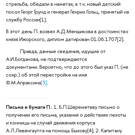
стрельба, обедали в наметах, в т.ч. новый датский
посол Георг Грунд и генерал Генрих Гольц, принятый на
службу России[1].
В этот день П. возвел А.Д.Меншикова в достоинство
князя Ижорского, диплом датирован 01.06.1707[2].
Правда, данные сведения, идущие от
А.И.Богданова, не подтверждаются
документами. Вероятно, что до этого был указ П. (не
сохр.) об этой перестройке на имя
Ф.М.Апраксина
[3]
.
Письма и бумаги П
.: 1. Б.П.Шереметеву письмо о
получении его письма, указания о действиях пехоты
и конницы на случай движения корпуса
А.Л.Левенгаупта на помощь Быхову[4]; 2. Капитану