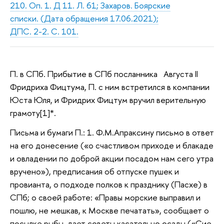
210. Оп. 1. Д 11. Л. 61; Захаров. Боярские
списки. (Дата обращения 17.06.2021);
ДПС. 2-2. С. 101.
П. в СПб. Прибытие в СПб посланника Августа II
Фридриха Фицтума, П. с ним встретился в компании
Юста Юля, и Фридрих Фицтум вручил верительную
грамоту[1]*.
Письма и бумаги П.: 1. Ф.М.Апраксину письмо в ответ
на его донесение («о счастливом приходе и блакаде
и овладении по доброй акции посадом нам сего утра
вручено»), предписания об отпуске пушек и
провианта, о подходе полков к празднику (Пасхе) в
СПб; о своей работе: «Правы морские выправил и
пошлю, не мешкав, к Москве печатать», сообщает о
посылке рыбы, дает советы касательно осады («Сие