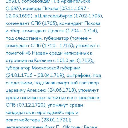
1691), сопровождал П. в Архангельске
(1693), воевода Пскова (05.11.1697 -
12.03.1699), в Шлиссельбурге (1702-1703),
комендант СПб (1703), комендант Пскова
и обер-комендант Дерпта (1704 – 1714),
под следствием, губернатор (точнее –
комендант СПб (1710 - 1716); упомянут с
пометой «В Нарве» среди написанных к
строение на Котлине с 1010 дв. (1712);,
губернатор Московской губернии
(24.01.1716 – 08.04.1719), оштрафова, под
следствием, подписал смертный приговор
царевичу Алексею (24.06.1718), упомянут
среди написанных на житье и в строение в
СПб (07.12.1720), упомянут среди
кандидатов в герольдмейстеры и
рекетмейстеры (28.01.1721);
четвероюродный брат П., (Источн.: Редин.