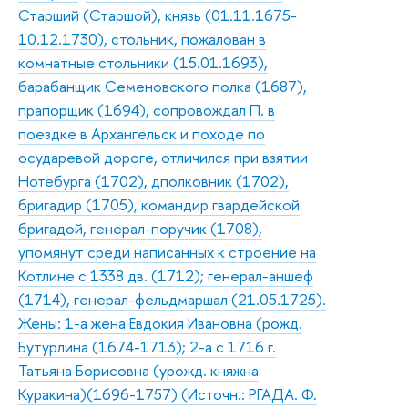
Старший (Старшой), князь (01.11.1675-
10.12.1730), стольник, пожалован в
комнатные стольники (15.01.1693),
барабанщик Семеновского полка (1687),
прапорщик (1694), сопровождал П. в
поездке в Архангельск и походе по
осударевой дороге, отличился при взятии
Нотебурга (1702), дполковник (1702),
бригадир (1705), командир гвардейской
бригадой, генерал-поручик (1708),
упомянут среди написанных к строение на
Котлине с 1338 дв. (1712); генерал-аншеф
(1714), генерал-фельдмаршал (21.05.1725).
Жены: 1-а жена Евдокия Ивановна (рожд.
Бутурлина (1674-1713); 2-а с 1716 г.
Татьяна Борисовна (урожд. княжна
Куракина)(1696-1757) (Источн.: РГАДА. Ф.