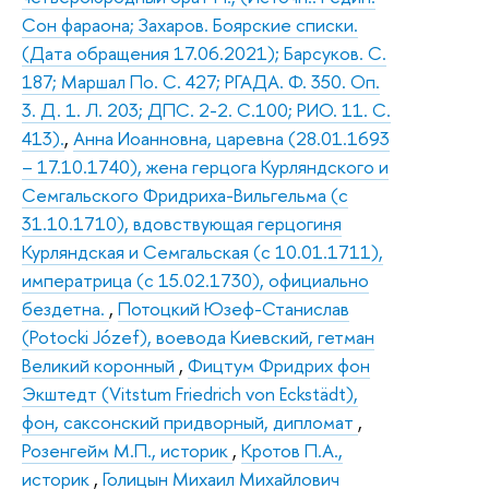
Сон фараона; Захаров. Боярские списки.
(Дата обращения 17.06.2021); Барсуков. С.
187; Маршал По. С. 427; РГАДА. Ф. 350. Оп.
3. Д. 1. Л. 203; ДПС. 2-2. С.100; РИО. 11. С.
413).
,
Анна Иоанновна, царевна (28.01.1693
– 17.10.1740), жена герцога Курляндского и
Семгальского Фридриха-Вильгельма (с
31.10.1710), вдовствующая герцогиня
Курляндская и Семгальская (с 10.01.1711),
императрица (с 15.02.1730), официально
бездетна.
,
Потоцкий Юзеф-Станислав
(Potocki Józef), воевода Киевский, гетман
Великий коронный
,
Фицтум Фридрих фон
Экштедт (Vitstum Friedrich von Eckstädt),
фон, саксонский придворный, дипломат
,
Розенгейм М.П., историк
,
Кротов П.А.,
историк
,
Голицын Михаил Михайлович