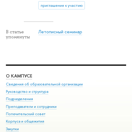
приглашение к участию
Летописный семинар
В статье
упомянуты
О КАМПУСЕ
ОБ
Сведения об образовательной организации
Мер
Руководство и структура
Мер
Подразделения
Дов
Преподаватели и сотрудники
Ол
Попечительский совет
При
Корпуса и общежития
При
Закупки
Ди