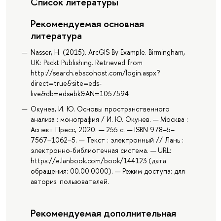
Список литературы
Рекомендуемая основная
литература
Nasser, H. (2015). ArcGIS By Example. Birmingham,
UK: Packt Publishing. Retrieved from
http://search.ebscohost.com/login.aspx?
direct=true&site=eds-
live&db=edsebk&AN=1057594
Окунев, И. Ю. Основы пространственного
анализа : монография / И. Ю. Окунев. — Москва :
Аспект Пресс, 2020. — 255 с. — ISBN 978–5–
7567–1062–5. — Текст : электронный // Лань :
электронно-библиотечная система. — URL:
https://e.lanbook.com/book/144123 (дата
обращения: 00.00.0000). — Режим доступа: для
авториз. пользователей.
Рекомендуемая дополнительная