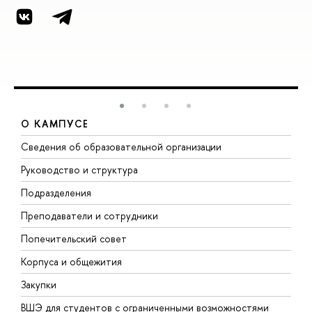
О КАМПУСЕ
Сведения об образовательной организации
М
Руководство и структура
М
Подразделения
Д
Преподаватели и сотрудники
О
Попечительский совет
П
Корпуса и общежития
П
Закупки
Д
ВШЭ для студентов с ограниченными возможностями
Д