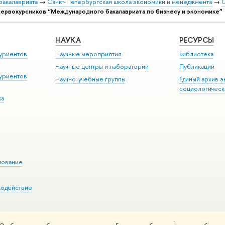
бакалавриата
→
Санкт-Петербургская школа экономики и менеджмента
→
О
ервокурсников “Международного бакалавриата по бизнесу и экономике”
НАУКА
РЕСУРСЫ
уриентов
Научные мероприятия
Библиотека
Научные центры и лаборатории
Публикации
уриентов
Научно-учебные группы
Единый архив э
социологическ
ка
зование
модействие