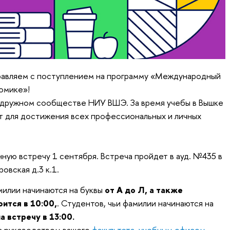
равляем с поступлением на программу «Международный
номике»!
в дружном сообществе НИУ ВШЭ. За время учебы в Вышке
т для достижения всех профессиональных и личных
ную встречу 1 сентября. Встреча пройдет в ауд. №435 в
овская д.3 к.1.
милии начинаются на буквы
от А до Л, а также
ится в 10:00,
. Студентов, чьи фамилии начинаются на
а встречу в 13:00.
с руководством вашего
факультета
,
учебным офисом
,