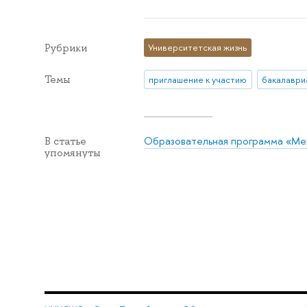
Рубрики
Университетская жизнь
Темы
приглашение к участию
бакалаври
Образовательная программа «Ме
В статье
упомянуты