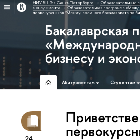
НИУ ВШЭ в Санкт-Петербурге
Образовательные п
менеджмента
Образовательная программа «Между
первокурсников “Международного бакалавриата по би
Бакалаврская 
«Международн
бизнесу и эко
Абитуриентам
Студентам
Приветстве
первокурсн
24