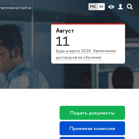
РУС
EN
венная встреча
Август
11
Будь в курсе 2026: Заключение
договоров на обучение
Подать документы
Приемная комиссия