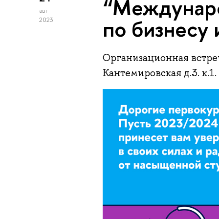
“Междунаро
авг
по бизнесу 
2023
Организационная встреча 
Кантемировская д.3. к.1.