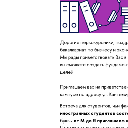
Дорогие первокурсники, позд
бакалавриат по бизнесу и эко
Мы рады приветствовать Вас 
вы сможете создать фундамен
целей.
Приглашаем вас на приветствен
кампусе по адресу ул. Кантемир
Встреча для студентов, чьи фа
иностранных студентов состо
буквы
от М до Я приглашаем н
На встрече вы познакомитесь 