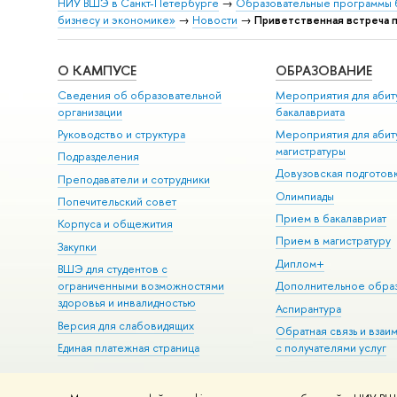
НИУ ВШЭ в Санкт-Петербурге
→
Образовательные программы 
бизнесу и экономике»
→
Новости
→
Приветственная встреча п
О КАМПУСЕ
ОБРАЗОВАНИЕ
Сведения об образовательной
Мероприятия для абит
организации
бакалавриата
Руководство и структура
Мероприятия для абит
магистратуры
Подразделения
Довузовская подготов
Преподаватели и сотрудники
Олимпиады
Попечительский совет
Прием в бакалавриат
Корпуса и общежития
Прием в магистратуру
Закупки
Диплом+
ВШЭ для студентов с
ограниченными возможностями
Дополнительное обра
здоровья и инвалидностью
Аспирантура
Версия для слабовидящих
Обратная связь и взаи
Единая платежная страница
с получателями услуг