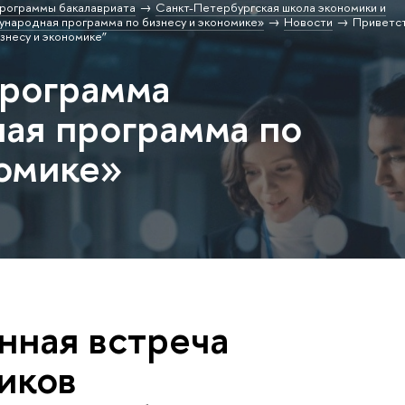
рограммы бакалавриата
Санкт-Петербургская школа экономики и
народная программа по бизнесу и экономике»
Новости
Приветст
знесу и экономике”
программа
ая программа по
номике»
нная встреча
иков