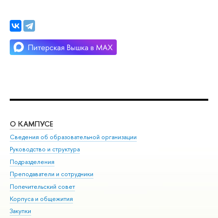
О КАМПУСЕ
ОБ
Сведения об образовательной организации
Мер
Руководство и структура
Мер
Подразделения
Дов
Преподаватели и сотрудники
Ол
Попечительский совет
При
Корпуса и общежития
При
Закупки
Ди