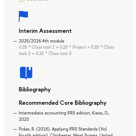
Interim Assessment
2025/2026 4th module
0.25 * Class task 1 + 0.25 * Project + 0.25 * Class
task 2 + 0.25 * Class task 3
Bibliography
Recommended Core Bibliography
Intermediate accounting IFRS edition, Kieso, D.,
2020
Picker, R. (2016). Applying IFRS Standards (Vol.
Fourth edition). Chichester, West Sussex, United