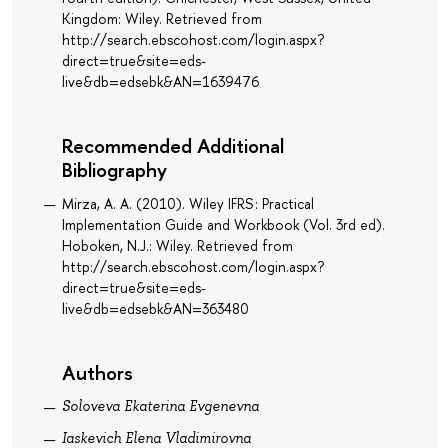
Kingdom: Wiley. Retrieved from
http://search.ebscohost.com/login.aspx?
direct=true&site=eds-
live&db=edsebk&AN=1639476
Recommended Additional
Bibliography
Mirza, A. A. (2010). Wiley IFRS : Practical
Implementation Guide and Workbook (Vol. 3rd ed).
Hoboken, N.J.: Wiley. Retrieved from
http://search.ebscohost.com/login.aspx?
direct=true&site=eds-
live&db=edsebk&AN=363480
Authors
Soloveva Ekaterina Evgenevna
Iaskevich Elena Vladimirovna