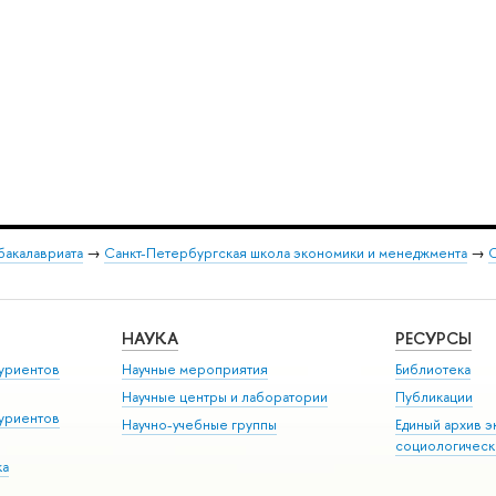
бакалавриата
→
Санкт-Петербургская школа экономики и менеджмента
→
О
НАУКА
РЕСУРСЫ
уриентов
Научные мероприятия
Библиотека
Научные центры и лаборатории
Публикации
уриентов
Научно-учебные группы
Единый архив э
социологическ
ка