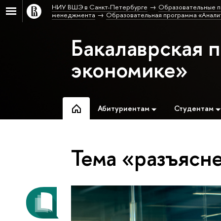
НИУ ВШЭ в Санкт-Петербурге
Образовательные п
менеджмента
Образовательная программа «Аналит
Бакалаврская 
экономике»
Абитуриентам
Студентам
Тема «разъясн