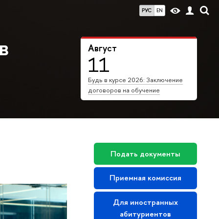
РУС
EN
в
Август
11
Будь в курсе 2026: Заключение
договоров на обучение
Подать документы
Приемная комиссия
Для иностранных
абитуриентов