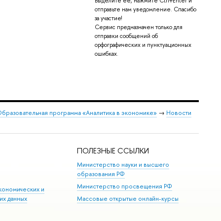
Выделите её, нажмите Ctrl+Enter и
отправьте нам уведомление. Спасибо
за участие!
Сервис предназначен только для
отправки сообщений об
орфографических и пунктуационных
ошибках.
бразовательная программа «Аналитика в экономике»
→
Новости
ПОЛЕЗНЫЕ ССЫЛКИ
Министерство науки и высшего
образования РФ
Министерство просвещения РФ
кономических и
их данных
Массовые открытые онлайн-курсы