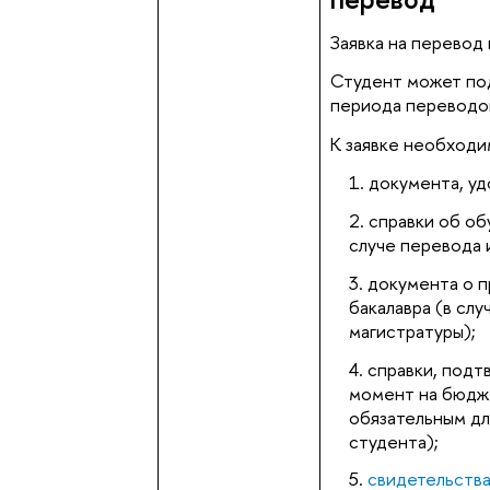
Заявка на перевод
Студент может под
периода переводо
К заявке необходи
документа, у
справки об об
случе перевода 
документа о п
бакалавра (в сл
магистратуры);
справки, подт
момент на бюдж
обязательным дл
студента);
свидетельства