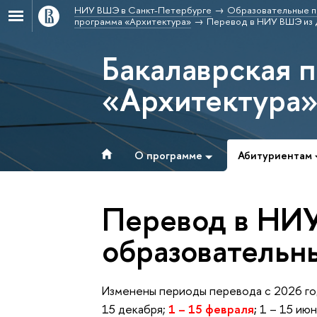
НИУ ВШЭ в Санкт-Петербурге
Образовательные п
программа «Архитектура»
Перевод в НИУ ВШЭ из д
Бакалаврская 
«Архитектура
О программе
Абитуриентам
Перевод в НИУ
образовательн
Изменены периоды перевода с 2026 го
15 декабря;
1 – 15 февраля
;
1 – 15 июн