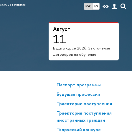
азовательная
РУС
EN
Август
11
Будь в курсе 2026: Заключение
договоров на обучение
Паспорт программы
Будущая профессия
Траектории поступления
Траектория поступления
иностранных граждан
Творческий конкурс