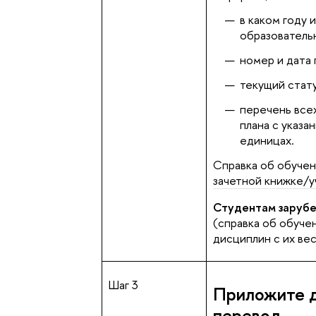
в каком году 
образователь
номер и дата 
текущий стату
перечень все
плана с указа
единицах.
Справка об обучен
зачетной книжке/у
Студентам зарубе
(справка об обуче
дисциплин с их ве
Шаг 3
Приложите д
перевод