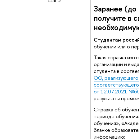
Шаг 2
Заранее (до
получите в 
необходимую
Студентам россий
обучении или о пе
Такая справка изг
организации и выда
студента в соотве
ОО, реализующего
соответствующего
от 12.07.2021 №6
результаты промеж
Справка об обучен
периоде обучения»
обучения», «Акаде
бланке образоват
информацию: