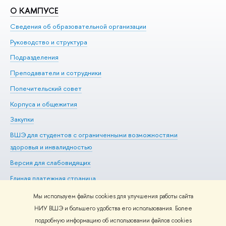
О КАМПУСЕ
О
Сведения об образовательной организации
Ме
Руководство и структура
Ме
Подразделения
До
Преподаватели и сотрудники
Ол
Попечительский совет
Пр
Корпуса и общежития
Пр
Закупки
Ди
ВШЭ для студентов с ограниченными возможностями
До
здоровья и инвалидностью
Ас
Версия для слабовидящих
Обр
Единая платежная страница
Мы используем файлы cookies для улучшения работы сайта
НИУ ВШЭ и большего удобства его использования. Более
подробную информацию об использовании файлов cookies
Редактору