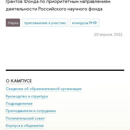
грантов Фонда по приоритетным направлениям
деятельности Российского научного фонда
Наука
приглашение к участию
конкурсы РНФ
20 апреля 2021
О КАМПУСЕ
ОБ
Сведения об образовательной организации
Мер
Руководство и структура
Мер
Подразделения
Дов
Преподаватели и сотрудники
Ол
Попечительский совет
При
Корпуса и общежития
При