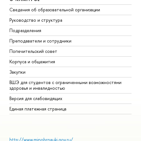
Сведения об образовательной организации
М
Руководство и структура
М
Подразделения
Д
Преподаватели и сотрудники
О
Попечительский совет
П
Корпуса и общежития
П
Закупки
Д
ВШЭ для студентов с ограниченными возможностями
Д
здоровья и инвалидностью
А
Версия для слабовидящих
О
Единая платежная страница
http://www.minobrnauki.gov.ru/