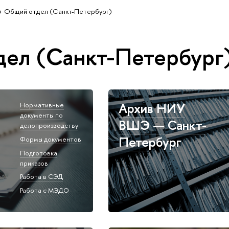
Общий отдел (Санкт-Петербург)
ел (Санкт-Петербург
Архив НИУ
Нормативные
документы по
ВШЭ — Санкт-
делопроизводству
Петербург
Формы документов
Подготовка
приказов
Работа в СЭД
Работа с МЭДО