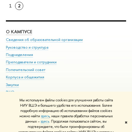
1
2
О КАМПУСЕ
ОБ
Сведения об образовательной организации
Мер
Руководство и структура
Мер
Подразделения
Дов
Преподаватели и сотрудники
Ол
Попечительский совет
При
Корпуса и общежития
При
Закупки
Ди
ВШЭ для студентов с ограниченными возможностями
До
здоровья и инвалидностью
Ас
Мы используем файлы cookies для улучшения работы сайта
Версия для слабовидящих
НИУ ВШЭ и большего удобства его использования. Более
Обр
подробную информацию об использовании файлов cookies
Единая платежная страница
можно найти
здесь
, наши правила обработки персональных
данных –
здесь
. Продолжая пользоваться сайтом, вы
✖
Редактору
подтверждаете, что были проинформированы об