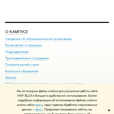
О КАМПУСЕ
ОБ
Сведения об образовательной организации
Мер
Руководство и структура
Мер
Подразделения
Дов
Преподаватели и сотрудники
Ол
Попечительский совет
При
Корпуса и общежития
При
Закупки
Ди
ВШЭ для студентов с ограниченными возможностями
До
здоровья и инвалидностью
Ас
Мы используем файлы cookies для улучшения работы сайта
Версия для слабовидящих
НИУ ВШЭ и большего удобства его использования. Более
Обр
подробную информацию об использовании файлов cookies
Единая платежная страница
можно найти
здесь
, наши правила обработки персональных
данных –
здесь
. Продолжая пользоваться сайтом, вы
✖
Редактору