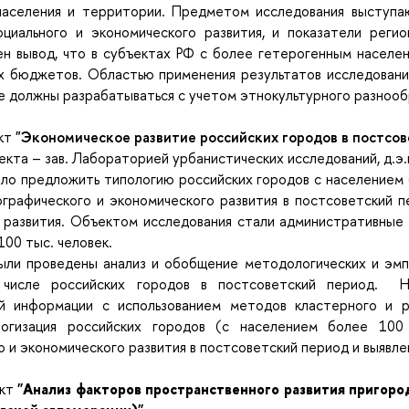
населения и территории. Предметом исследования выступаю
оциального и экономического развития, и показатели реги
чен вывод, что в субъектах РФ с более гетерогенным насел
х бюджетов. Областью применения результатов исследовани
е должны разрабатываться с учетом этнокультурного разнооб
кт
"Экономическое развитие российских городов в постсов
оекта
–
зав. Лабораторией урбанистических исследований, д.э.н
о предложить типологию российских городов с населением б
ографического и экономического развития в постсоветский 
п развития. Объектом исследования стали административные
100 тыс. человек.
ыли проведены анализ и обобщение методологических и эмп
 числе российских городов в постсоветский период. Н
й информации с использованием методов кластерного и ре
логизация российских городов (с населением более 100
 и экономического развития в постсоветский период и выявл
ект
"Анализ факторов пространственного развития пригоро