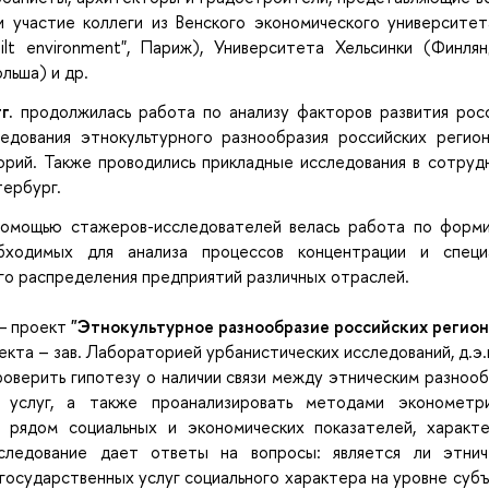
и участие коллеги из Венского экономического университет
ilt environment", Париж), Университета Хельсинки (Финлян
льша) и др.
г.
продолжилась работа по анализу факторов развития росс
ледования этнокультурного разнообразия российских регио
орий. Также проводились прикладные исследования в сотру
ербург.
омощью стажеров-исследователей велась работа по форми
обходимых для анализа процессов концентрации и специ
о распределения предприятий различных отраслей.
 проект
"Этнокультурное разнообразие российских регион
оекта
–
зав. Лабораторией урбанистических исследований, д.э.
оверить гипотезу о наличии связи между этническим разноо
х услуг, а также проанализировать методами эконометр
 рядом социальных и экономических показателей, характ
сследование дает ответы на вопросы: является ли этни
государственных услуг социального характера на уровне суб