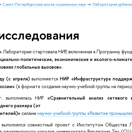
Санкт-Петербургская школа социальных наук
Лаборатория урбани
исследования
х Лаборатории стартовала НИР, включенная в Программу фу
циально-политические, экономические и эколого-климати
ловиях глобальных вызовов».
у (с апреля)
выполняется
НИР «Инфраструктура поддерж
России»
(в формате создания научно-учебной группы на перио
г
. выполнялась НИР
«Сравнительный анализ сетевого 
днего размера (от
жителей)»
силами
научно-учебной группы «Развитие промышл
выполнялся совместный проект с Институтом Общества Ле
я резилентности городов университета Вирджтния Тех (СШ