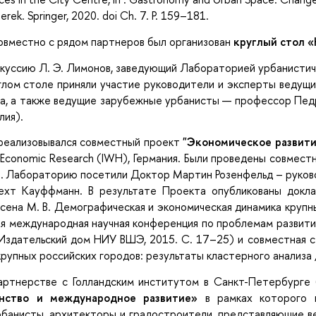
erek. Springer, 2020. doi Ch. 7. P. 159–181.
овместно с рядом партнеров был организован
круглый стол «
куссию Л. Э. Лимонов, заведующий Лабораторией урбанисти
глом столе приняли участие руководители и эксперты ведущ
, а также ведущие зарубежные урбанисты — профессор Педро
лия).
еализовывался совместный проект
"Экономическое развити
for Economic Research (IWH), Германия. Были проведены совме
. Лабораторию посетили Доктор Мартин Розенфельд – руково
ехт Кауффманн. В результате Проекта опубликованы докла
есена М. В. Демографическая и экономическая динамика крупн
ая международная научная конференция по проблемам развития э
.: Издательский дом НИУ ВШЭ, 2015. С. 17–25) и совместная с
крупных российских городов: результаты кластерного анализа /
ртнерстве с Голландским институтом в Санкт-Петербурге
анство и международное развитие»
в рамках которого 
рбанисты, архитекторы и градостроители, представляющие 