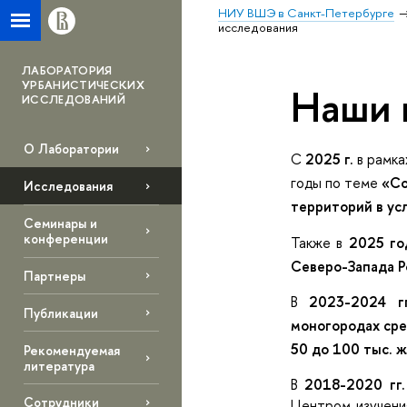
НИУ ВШЭ в Санкт-Петербурге
исследования
ЛАБОРАТОРИЯ
УРБАНИСТИЧЕСКИХ
Наши 
ИССЛЕДОВАНИЙ
О Лаборатории
С
2025 г.
в рамка
годы по теме
«Со
Исследования
территорий в ус
Семинары и
конференции
Также в
2025 год
Северо-Запада 
Партнеры
В
2023-2024 г
Публикации
моногородах сре
50 до 100 тыс. 
Рекомендуемая
литература
В
2018-2020 гг.
Сотрудники
Центром изучени