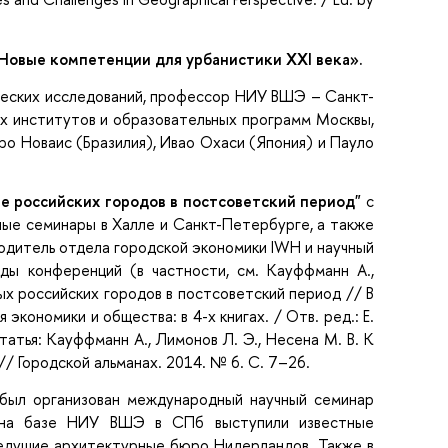
Новые компетенции для урбанистики XXI века».
ческих исследований, профессор НИУ ВШЭ – Санкт-
их институтов и образовательных программ Москвы,
 Новаис (Бразилия), Ивао Охаси (Япония) и Пауло
е российских городов в постсоветский период"
с
стные семинары в Халле и Санкт-Петербурге, а также
дитель отдела городской экономики IWH и научный
ды конференций (в частности, см. Кауффманн А.,
ых российских городов в постсоветский период // В
кономики и общества: в 4-х книгах. / Отв. ред.: Е.
татья: Кауффманн А., Лимонов Л. Э., Несена М. В. К
/ Городской альманах. 2014. № 6. С. 7–26.
 был организован международный научный семинар
на базе НИУ ВШЭ в СПб выступили известные
ведущие архитектурные бюро Нидерландов. Также в