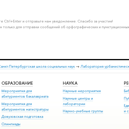
е Ctrl+Enter и отправьте нам уведомление. Спасибо за участие!
н только для отправки сообщений об орфографических и пунктуационных
анкт-Петербургская школа социальных наук
→
Лаборатория урбанистичес
ОБРАЗОВАНИЕ
НАУКА
Р
Мероприятия для
Научные мероприятия
Би
абитуриентов бакалавриата
Научные центры и
Пу
Мероприятия для
лаборатории
Ед
абитуриентов магистратуры
Научно-учебные группы
и 
Довузовская подготовка
Олимпиады