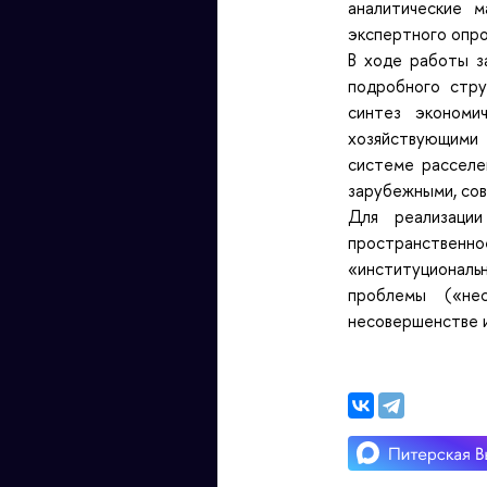
аналитические м
экспертного опр
В ходе работы з
подробного стру
синтез экономи
хозяйствующими 
системе расселе
зарубежными, сов
Для реализации
пространственно
«институциональн
проблемы («нес
несовершенстве и