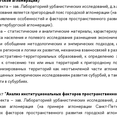
гской агломерации)"
оекта
–
зав. Лабораторией урбанистических исследований, д.э.н
ования
является пригородный пояс городской агломерации (н
ыявление особенностей и факторов пространственного разви
етербургской агломерации).
за
– статистические и аналитические материалы, характериз
са населения и полевого исследования размещения экономич
 и обобщение методологических и эмпирических подходов,
 регионов и логики их развития, механизма взаимосвязей в р
нистративно-территориальных образований, к определению 
к отнесению тех или иных территорий к пригородному по
анизированных территорий как неотъемлемой части аглом
ященных эмпирическим исследованиям развития субурбий, а та
и в субурбиях.
кт
"Анализ институциональных факторов пространственног
оекта
–
зав. Лабораторией урбанистических исследований, д
ская агломерация (на примере агломерации Санкт-Пе
ых факторов пространственного развития городской агло