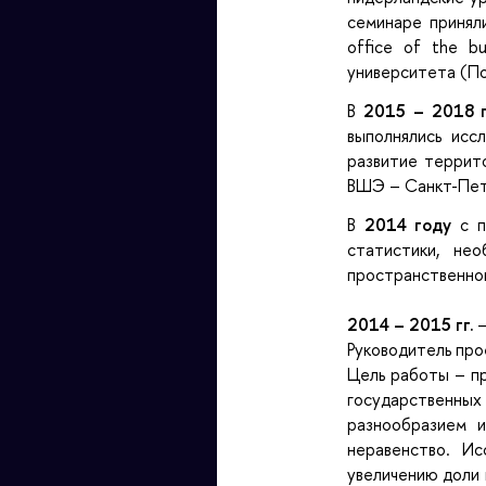
семинаре принял
office of the bu
университета (По
В
2015 – 2018 г
выполнялись исс
развитие террит
ВШЭ – Санкт-Пет
В
2014 году
с п
статистики, не
пространственног
2014 – 2015 гг.
—
Руководитель пр
Цель работы – пр
государственны
разнообразием и
неравенство. И
увеличению доли 