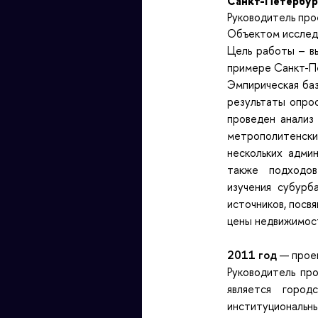
Санкт-Петербур
Руководитель пр
Объектом исслед
Цель работы
– в
примере Санкт-П
Эмпирическая ба
результаты опро
проведен анализ
метрополитенских
нескольких адми
также подходов 
изучения субурб
источников, посв
цены недвижимост
2011 год
— прое
Руководитель пр
является город
институциональн