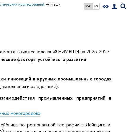
стических исследований
Наши
РУС
EN
ндаментальных исследований НИУ ВШЭ на 2025-2027
ческие факторы устойчивого развития
ки инноваций в крупных промышленных городах
д выполнения исследования)
.
взаимодействия промышленных предприятий в
енных моногородов»
йбница по региональной географии в Лейпциге и
А) по теме резилентности к экономическим шокам