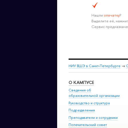
Нашли
опечатку
?
Выделите её, нажмит
Сервис предназначе
НИУ ВШЭ в Санкт-Петербурге
→
С
О КАМПУСЕ
Сведения об
образовательной организации
Руководство и структура
Подразделения
Преподаватели и сотрудники
Попечительский совет