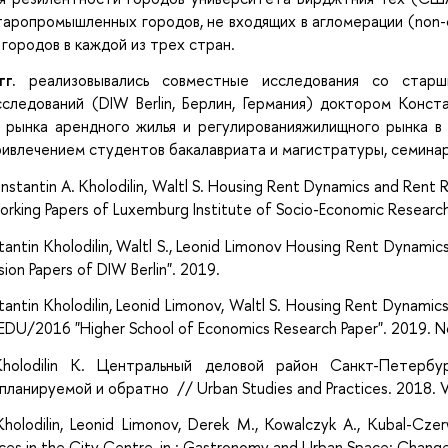
ропромышленных городов, не входящих в агломерации (non-c
 городов в каждой из трех стран.
г.
реализовывались совместные исследования со старш
сследований (DIW Berlin, Берлин, Германия) доктором Кон
и рынка арендного жилья и регулированияжилищного рынка 
ривлечением студентов бакалавриата и магистратуры, семинар
Konstantin A. Kholodilin, Waltl S. Housing Rent Dynamics and Rent 
orking Papers of Luxemburg Institute of Socio-Economic Researc
antin Kholodilin, Waltl S., Leonid Limonov Housing Rent Dynamic
sion Papers of DIW Berlin". 2019.
antin Kholodilin, Leonid Limonov, Waltl S. Housing Rent Dynamic
EDU/2016 "Higher School of Economics Research Paper". 2019. 
 Kholodilin K. Центральный деловой район Санкт-Петерб
ланируемой и обратно // Urban Studies and Practices. 2018. Vol
Kholodilin, Leonid Limonov, Derek M., Kowalczyk A., Kubal-Czer
es in the City Centre, in : Gastronomy and Urban Space: Changes