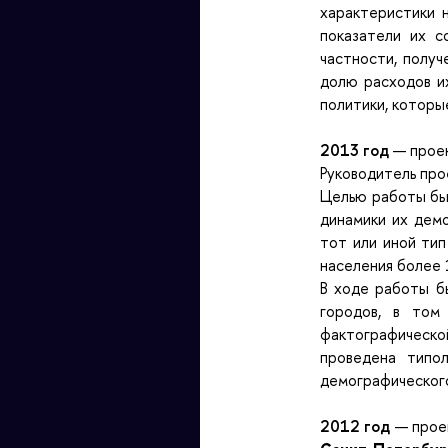
характеристики 
показатели их с
частности, полу
долю расходов и
политики, которы
2013 год
— прое
Руководитель пр
Целью работы был
динамики их дем
тот или иной ти
населения более 
В ходе работы б
городов, в том
фактографическо
проведена типо
демографического
2012 год
— про