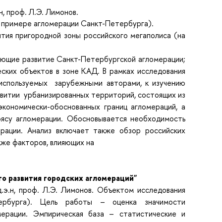
, проф. Л.Э. Лимонов.
а примере агломерации Санкт-Петербурга).
тия пригородной зоны российского мегаполиса (на
ующие развитие Санкт-Петербургской агломерации;
еских объектов в зоне КАД.
В рамках исследования
 используемых зарубежными авторами, к изучению
азвитии урбанизированных территорий, состоящих из
экономически-обоснованных границ агломераций, а
ясу агломерации. Обосновывается необходимость
ерации.
Анализ включает также обзор российских
кже факторов, влияющих на
о развития городских агломераций"
.э.н, проф. Л.Э. Лимонов.
Объектом исследования
тербурга).
Цель работы
– оценка значимости
мерации.
Эмпирическая база
– статистические и