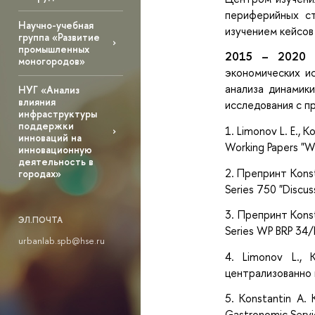
периферийных ста
Научно-учебная
изучением кейсов
группа «Развитие
промышленных
2015 – 2020 г
моногородов»
экономических и
анализа динамик
НУГ «Анализ
влияния
исследования с п
инфраструктуры
поддержки
1. Limonov L. E., 
инноваций на
Working Papers "W
инновационную
деятельность в
2. Препринт Konst
городах»
Series 750 "Discus
3. Препринт Konst
ЭЛ.ПОЧТА
Series WP BRP 34/
urbanlab.spb@hse.ru
4. Limonov L.,
централизованно п
5. Konstantin A. 
Gastronomic Servic