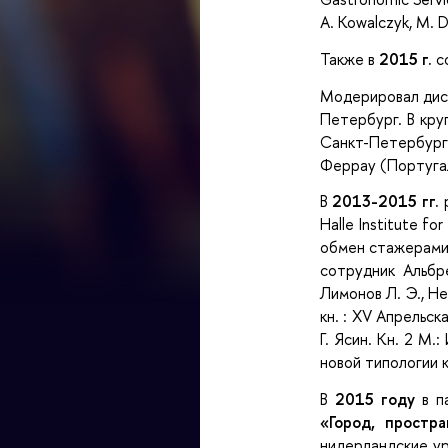
A. Kowalczyk, M. D
Также в
2015 г.
с
Модерировал дис
Петербург. В кру
Санкт-Петербурга
Феррау (Португа
В
2013-2015 гг.
р
Halle Institute 
обмен стажерами
сотрудник Альбр
Лимонов Л. Э., Н
кн. : XV Апрельск
Г. Ясин. Кн. 2 М
новой типологии 
В
2015 году
в па
«Город, простр
нидерландские у