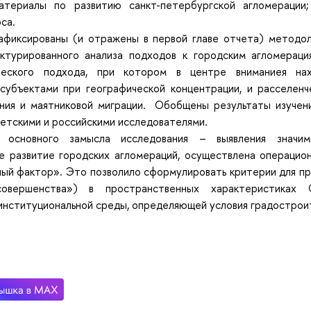
атериалы по развитию санкт-петербургской агломерации
оса.
афиксированы (и отражены в первой главе отчета) методол
ктурированного анализа подходов к городским агломераци
ческого подхода, при котором в центре вниманиея на
субъектами при географической концентрации, и расселенч
ния и маятниковой миграции. Обобщены результаты изучени
етскими и российскими исследователями.
 основного замысла исследования – выявления значим
е развитие городских агломераций, осуществлена операцио
ый фактор». Это позволило сформулировать критерии для пр
овершенства») в пространственных характеристиках С
нституциональной среды, определяющей условия градостроит