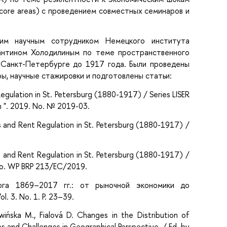
ore areas) с проведением совместных семинаров и
им научным сотрудником Немецкого института
стантином Холодилиным по теме пространственного
в Санкт-Петербурге до 1917 года. Были проведены
ы, научные стажировки и подготовлены статьи:
Regulation in St. Petersburg (1880-1917) / Series LISER
h ". 2019. No. № 2019-03.
s and Rent Regulation in St. Petersburg (1880-1917) /
s and Rent Regulation in St. Petersburg (1880-1917) /
No. WP BRP 213/EC/2019.
урга 1869–2017 гг.: от рыночной экономики до
. 3. No. 1. P. 23–39.
wińska M., Fialová D. Changes in the Distribution of
 and Challenges in Geographical Perspective. / Ed. by