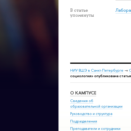
Лабора
В статье
упомянуты
НИУ ВШЭ в Санкт-Петербурге
→
С
социология» опубликована стать
О КАМПУСЕ
Сведения об
образовательной организации
Руководство и структура
Подразделения
Преподаватели и сотрудники