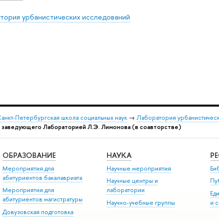
тория урбанистических исследований
анкт-Петербургская школа социальных наук
→
Лаборатория урбанистичес
я заведующего Лабораторией Л.Э. Лимонова (в соавторстве)
ОБРАЗОВАНИЕ
НАУКА
Р
Мероприятия для
Научные мероприятия
Би
абитуриентов бакалавриата
Научные центры и
Пу
Мероприятия для
лаборатории
Ед
абитуриентов магистратуры
Научно-учебные группы
и 
Довузовская подготовка