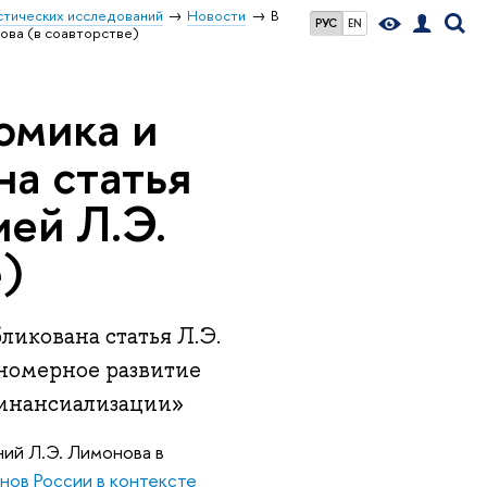
стических исследований
Новости
В
РУС
EN
ова (в соавторстве)
омика и
на статья
ей Л.Э.
е)
ликована статья Л.Э.
вномерное развитие
финансиализации»
ий Л.Э. Лимонова в
нов России в контексте