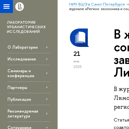
НИУ ВШЭ в Санкт-Петербурге
журнале «Регион: экономика и с
ЛАБОРАТОРИЯ
УРБАНИСТИЧЕСКИХ
В 
ИССЛЕДОВАНИЙ
со
О Лаборатории
21
за
Исследования
янв
Ли
2025
Семинары и
конференции
Партнеры
В жур
Лимо
Публикации
реги
Рекомендуемая
литература
Статья
соавто
Сотрудники