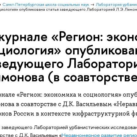
Санкт-Петербургская школа социальных наук
Лаборатория урбани
оциология» опубликована статья заведующего Лабораторией Л.Э. Лимон
журнале «Регион: экон
циология» опубликова
ведующего Лаборатори
монова (в соавторств
нале «Регион: экономика и социология» опуб
нова в соавторстве с Д.К. Васильевым «Нера
онов России в контексте инфраструктурной 
 заведующего Лабораторией урбанистических исследован
рстве с Д.К. Васильевым «
Неравномерное развитие регио