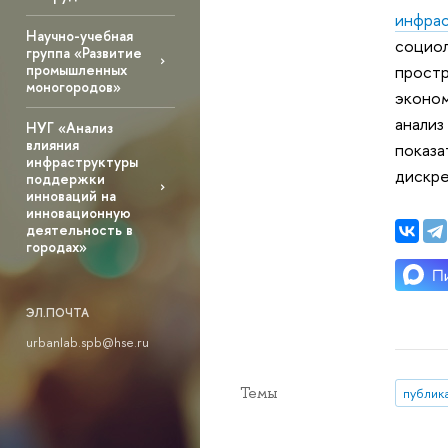
инфрас
Научно-учебная
социол
группа «Развитие
промышленных
простр
моногородов»
эконом
анализ
НУГ «Анализ
влияния
показа
инфраструктуры
дискре
поддержки
инноваций на
инновационную
деятельность в
городах»
ЭЛ.ПОЧТА
urbanlab.spb@hse.ru
Темы
публик