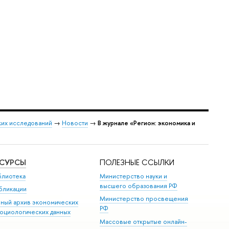
ких исследований
→
Новости
→
В журнале «Регион: экономика и
ЕСУРСЫ
ПОЛЕЗНЫЕ ССЫЛКИ
блиотека
Министерство науки и
высшего образования РФ
бликации
Министерство просвещения
иный архив экономических
РФ
социологических данных
Массовые открытые онлайн-