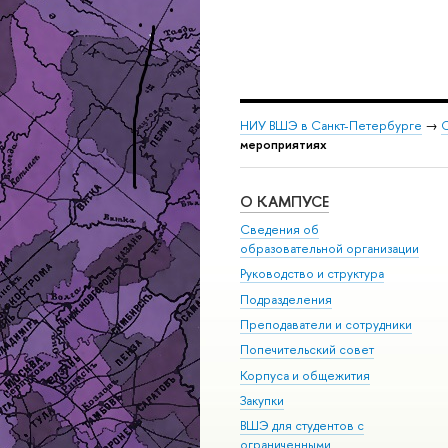
НИУ ВШЭ в Санкт-Петербурге
→
С
мероприятиях
О КАМПУСЕ
Сведения об
образовательной организации
Руководство и структура
Подразделения
Преподаватели и сотрудники
Попечительский совет
Корпуса и общежития
Закупки
ВШЭ для студентов с
ограниченными