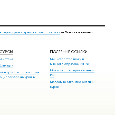
кладная гуманитарная геоинформатика»
→
Участие в научных
ЕСУРСЫ
ПОЛЕЗНЫЕ ССЫЛКИ
блиотека
Министерство науки и
высшего образования РФ
бликации
Министерство просвещения
иный архив экономических
РФ
социологических данных
Массовые открытые онлайн-
курсы