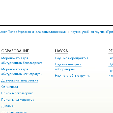
анкт-Петербургская школа социальных наук
→
Научно-учебная группа «При
ОБРАЗОВАНИЕ
НАУКА
Р
Мероприятия для
Научные мероприятия
Би
абитуриентов бакалавриата
Научные центры и
Пу
Мероприятия для
лаборатории
Ед
абитуриентов магистратуры
Научно-учебные группы
и 
Довузовская подготовка
Олимпиады
Прием в бакалавриат
Прием в магистратуру
Диплом+
Дополнительное