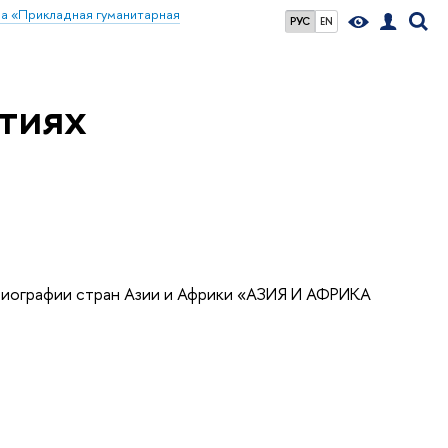
па «Прикладная гуманитарная
РУС
EN
тиях
риографии стран Азии и Африки «АЗИЯ И АФРИКА