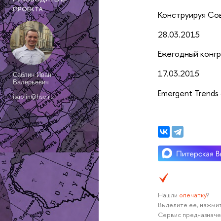
ПРОЕКТА
Конструируя Со
28.03.2015
Ежегодный конгр
17.03.2015
Саблин Иван
Валерьевич
Emergent Trends 
isablin@hse.ru
Нашли
опечатку
?
Выделите её, нажмит
Сервис предназначе