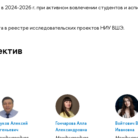
в 2024-2026 г. при активном вовлечении студентов и асп
та в реестре исследовательских проектов НИУ ВШЭ.
ектив
уков Алексей
Гончарова Алла
Войтович 
вгеньевич
Александровна
Ивановна
еждународная
Международная
Междунаро