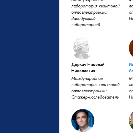
лаборатория квантовой
л
оптоэлектроники:
о
Заведующий
Н
лабораторией
Деркач Николай
И
Николаевич
А
Международная
М
лаборатория квантовой
л
оптоэлектроники:
о
Стажер-исследователь
Н