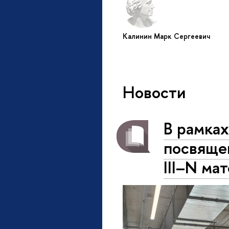
Калинин Марк Сергеевич
Новости
В рамках
посвяще
III–N ма