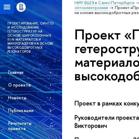
НИУ ВШЭ в Санкт-Петербурге
оптоэлектроники
Проект «Про
на основе высокодобротных ре
ПРОЕКТИРОВАНИЕ, СИНТЕЗ
Проект «П
И ИССЛЕДОВАНИЕ
ГЕТЕРОСТРУКТУР НА
ОСНОВЕ ШИРОКОЗОННЫХ
III-N МАТЕРИАЛОВ И
гетеростр
МИКРОЛАЗЕРОВ НА ОСНОВЕ
ВЫСОКОДОБРОТНЫХ
РЕЗОНАТОРОВ
материало
высокодоб
Главная
О проекте
Новости
Проект в рамках кон
Публикации
Руководители проекта
Результаты
Викторович
проекта