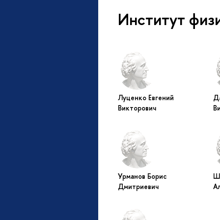
Институт физ
Луценко Евгений
Д
Викторович
В
Урманов Борис
Ш
Дмитриевич
А