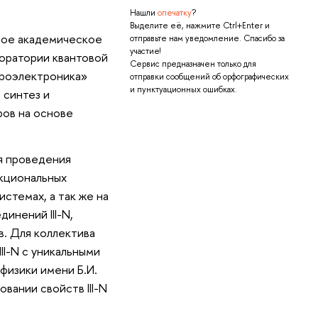
Нашли
опечатку
?
Выделите её, нажмите Ctrl+Enter и
ное академическое
отправьте нам уведомление. Спасибо за
участие!
оратории квантовой
Сервис предназначен только для
кроэлектроника»
отправки сообщений об орфографических
и пунктуационных ошибках.
 синтез и
ров на основе
я проведения
нкциональных
стемах, а так же на
инений III-N,
в. Для коллектива
II-N с уникальными
физики имени Б.И.
вании свойств III-N