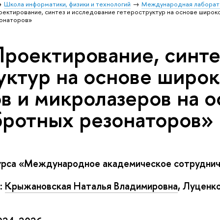
Школа информатики, физики и технологий
Международная лаборат
ектирование, синтез и исследование гетероструктур на основе широко
зонаторов»
роектирование, синте
уктур на основе широк
в и микролазеров на о
ротных резонаторов»
курса «Международное академическое сотрудни
:
Крыжановская Наталья Владимировна
, Луценко