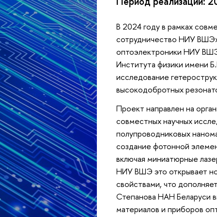
Период реализации: 2
В 2024 году в рамках сов
сотрудничество НИУ ВШЭ»
оптоэлектроники НИУ ВШЭ 
Института физики имени Б.
исследование гетерострукт
высокодобротных резонат
Проект направлен на орга
совместных научных иссле
полупроводниковых нанома
создание фотонной элемент
включая миниатюрные лазер
НИУ ВШЭ это открывает нов
свойствами, что дополняет
Степанова НАН Беларуси вн
материалов и приборов оп