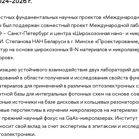
024-2026 г.
местных фундаментальных научных проектов «Международ
 был поддержан совместный проект Международной лаб
– Санкт-Петербург и центра «Широкозонная нано- и ми
И. Степанова НАН Беларуси в г. Минске «Проектирование,
ур на основе широкозонных III-N материалов и микролазе
оров».
низацию устойчивого взаимодействия двух лабораторий дл
дований в области получения и исследования свойств фу
териалов для применений в различных оптоэлектронных си
ной базы для интегральных фотонных схем на основе соед
ные источники на базе дисковых и кольцевых резонаторо
ые перспективы в изучении микролазеров на материалах I
 прежний научный фокус на GaAs-микролазерах. Институт 
осит свой вклад за счет экспертизы в эпитаксии и исследо
тоэлектроники.