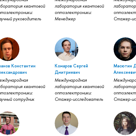
аборатория квантовой
лаборатория квантовой
лаборатор
птоэлектроники:
оптоэлектроники:
оптоэлект
аучный руководитель
Менеджер
Стажер-ис
ванов Константин
Комаров Сергей
Масютин 
лександрович
Дмитриевич
Алексееви
еждународная
Международная
Междунаро
аборатория квантовой
лаборатория квантовой
лаборатор
птоэлектроники:
оптоэлектроники:
оптоэлект
аучный сотрудник
Стажер-исследователь
Стажер-ис