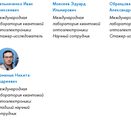
ельниченко Иван
Моисеев Эдуард
Образцова
лексеевич
Ильмирович
Александр
еждународная
Международная
Междунаро
аборатория квантовой
лаборатория квантовой
лаборатор
птоэлектроники:
оптоэлектроники:
оптоэлект
тажер-исследователь
Научный сотрудник
Стажер-ис
оминых Никита
ндреевич
еждународная
аборатория квантовой
птоэлектроники:
ладший научный
отрудник