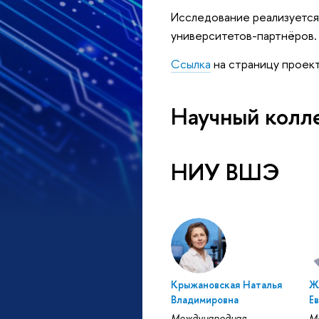
Исследование реализуется 
университетов-партнёров.
Ссылка
на страницу проек
Научный колл
НИУ ВШЭ
Крыжановская Наталья
Ж
Владимировна
Е
Международная
М