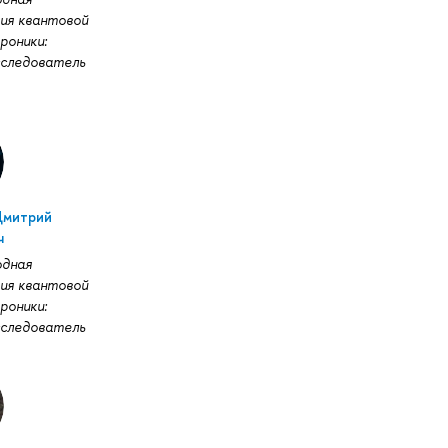
ия квантовой
роники:
следователь
Дмитрий
ч
дная
ия квантовой
роники:
следователь