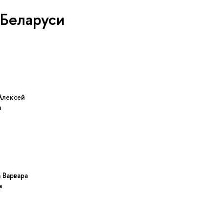
 Беларуси
Алексей
ч
 Варвара
а