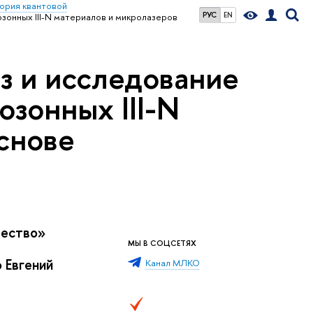
ория квантовой
РУС
EN
зонных III-N материалов и микролазеров
з и исследование
озонных III-N
снове
чество»
МЫ В СОЦСЕТЯХ
 Евгений
Канал МЛКО