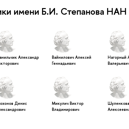
ики имени Б.И. Степанова НАН
анильчик Александр
Вайнилович Алексей
Нагорный 
икторович
Геннадьевич
Валерьеви
охонов Денис
Микулич Виктор
Шуленкова
лександрович
Владимирович
Алексеевн