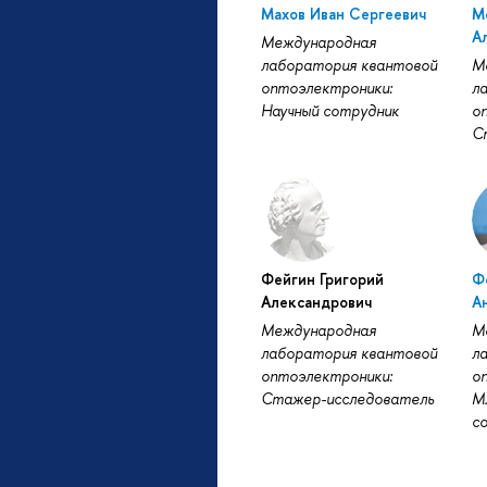
Махов Иван Сергеевич
М
А
Международная
лаборатория квантовой
М
оптоэлектроники:
л
Научный сотрудник
о
С
Фейгин Григорий
Ф
Александрович
А
Международная
М
лаборатория квантовой
л
оптоэлектроники:
о
Стажер-исследователь
М
с