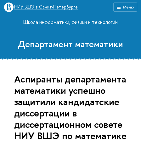
НИУ ВШЭ в Санкт-Петербурге
Меню
Школа информатики, физики и технологий
Департамент математики
Аспиранты департамента
математики успешно
защитили кандидатские
диссертации в
диссертационном совете
НИУ ВШЭ по математике