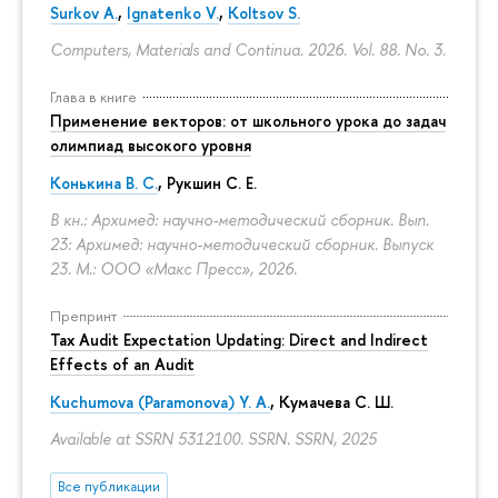
Surkov A.
,
Ignatenko V.
,
Koltsov S.
Computers, Materials and Continua. 2026. Vol. 88. No. 3.
Глава в книге
Применение векторов: от школьного урока до задач
олимпиад высокого уровня
Конькина В. С.
, Рукшин С. Е.
В кн.: Архимед: научно-методический сборник. Вып.
23: Архимед: научно-методический сборник. Выпуск
23. М.: ООО «Макс Пресс», 2026.
Препринт
Tax Audit Expectation Updating: Direct and Indirect
Effects of an Audit
Kuchumova (Paramonova) Y. A.
,
Кумачева С. Ш.
Available at SSRN 5312100. SSRN. SSRN, 2025
Все публикации