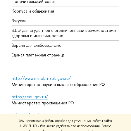
Попечительский совет
Прием
Корпуса и общежития
Прием
Закупки
Дипл
ВШЭ для студентов с ограниченными возможностями
Допол
здоровья и инвалидностью
Аспир
Версия для слабовидящих
Обрат
Единая платежная страница
http://www.minobrnauki.gov.ru/
Министерство науки и высшего образования РФ
https://edu.gov.ru/
Министерство просвещения РФ
https://elearning.hse.ru/mooc
Массовые открытые онлайн-курсы
Мы используем файлы cookies для улучшения работы сайта
НИУ ВШЭ и большего удобства его использования. Более