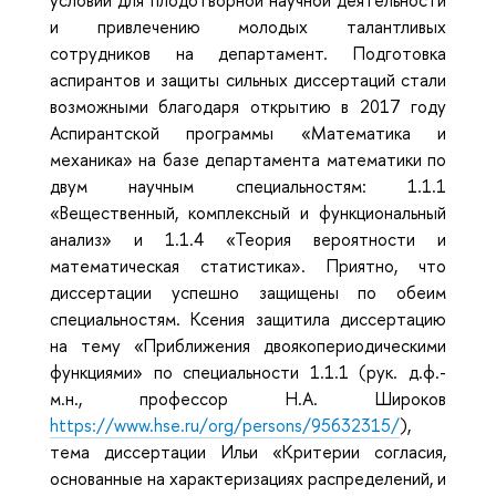
и привлечению молодых талантливых
сотрудников на департамент. Подготовка
аспирантов и защиты сильных диссертаций стали
возможными благодаря открытию в 2017 году
Аспирантской программы «Математика и
механика» на базе департамента математики по
двум научным специальностям: 1.1.1
«Вещественный, комплексный и функциональный
анализ» и 1.1.4 «Теория вероятности и
математическая статистика». Приятно, что
диссертации успешно защищены по обеим
специальностям. Ксения защитила диссертацию
на тему «Приближения двоякопериодическими
функциями» по специальности 1.1.1 (рук. д.ф.-
м.н., профессор Н.А. Широков
https://www.hse.ru/org/persons/95632315/
),
тема диссертации Ильи «Критерии согласия,
основанные на характеризациях распределений, и