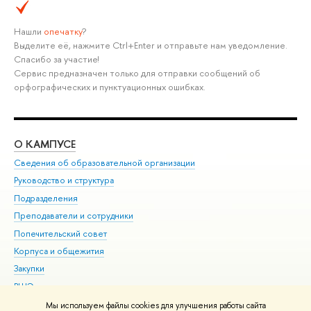
Нашли
опечатку
?
Выделите её, нажмите Ctrl+Enter и отправьте нам уведомление.
Спасибо за участие!
Сервис предназначен только для отправки сообщений об
орфографических и пунктуационных ошибках.
О КАМПУСЕ
ОБ
Сведения об образовательной организации
Мер
Руководство и структура
Мер
Подразделения
Дов
Преподаватели и сотрудники
Ол
Попечительский совет
При
Корпуса и общежития
При
Закупки
Ди
ВШЭ для студентов с ограниченными возможностями
До
здоровья и инвалидностью
Ас
Мы используем файлы cookies для улучшения работы сайта