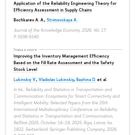
Application of the Reliability Engineering Theory for
Efficiency Assessment in Supply Chains
Bochkarev A. A.
,
Strimovskaya A.
Journal of the Knowledge Economy. 2026. Vol. 17.
P. 5508-5540.
Глава в книге
Improving the Inventory Management Efficiency
Based on the Fill Rate Assessment and the Safety
Stock Level
Lukinskiy V.
,
Vladislav Lukinskiy
,
Bazhina D.
et al.
In bk.: Reliability and Statistics in Transportation and
Communication: Ecosystems for Smart Connectivity and
Intelligent Mobility. Selected Papers from the 25th
International Multidisciplinary Conference on Reliability
and Statistics in Transportation and Communication,
RelStat-2025, October 16–18, 2025, Riga, Latvia. Iss.
1822. Switzerland: Springer Publishing Company, 2026.