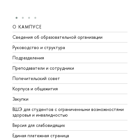
О КАМПУСЕ
ОБР
Сведения об образовательной организации
Мероп
Руководство и структура
Мероп
Подразделения
Довуз
Преподаватели и сотрудники
Олим
Попечительский совет
Прием
Корпуса и общежития
Прием
Закупки
Дипл
ВШЭ для студентов с ограниченными возможностями
Допол
здоровья и инвалидностью
Аспир
Версия для слабовидящих
Обрат
Единая платежная страница